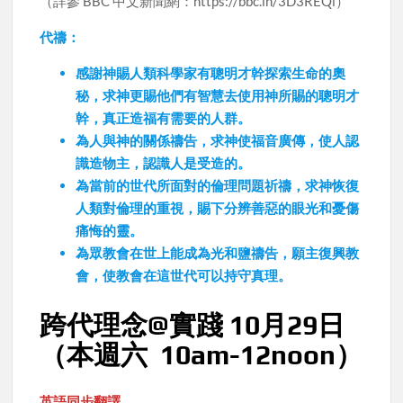
（詳參 BBC 中文新聞網：https://bbc.in/3D3REQi）
代禱：
感謝神賜人類科學家有聰明才幹探索生命的奧
秘，求神更賜他們有智慧去使用神所賜的聰明才
幹，真正造福有需要的人群。
為人與神的關係禱告，求神使福音廣傳，使人認
識造物主，認識人是受造的。
為當前的世代所面對的倫理問題祈禱，求神恢復
人類對倫理的重視，賜下分辨善惡的眼光和憂傷
痛悔的靈。
為眾教會在世上能成為光和鹽禱告，願主復興教
會，使教會在這世代可以持守真理。
跨代理念@實踐 10月29日
（本週六 10am-12noon）
英語同步翻譯