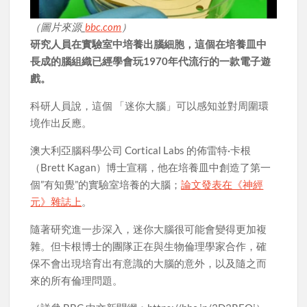
（圖片來源_
bbc.com
）
研究人員在實驗室中培養出腦細胞，這個在培養皿中
長成的腦組織已經學會玩1970年代流行的一款電子遊
戲。
科研人員說，這個 「迷你大腦」可以感知並對周圍環
境作出反應。
澳大利亞腦科學公司 Cortical Labs 的佈雷特·卡根
（Brett Kagan）博士宣稱，他在培養皿中創造了第一
個”有知覺”的實驗室培養的大腦；
論文發表在《神經
元》雜誌上
。
隨著研究進一步深入，迷你大腦很可能會變得更加複
雜。但卡根博士的團隊正在與生物倫理學家合作，確
保不會出現培育出有意識的大腦的意外，以及隨之而
來的所有倫理問題。