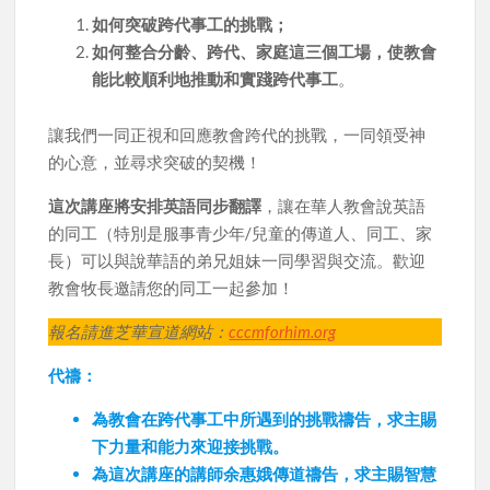
如何突破
跨代事工的
挑戰
；
如何整合分齡、跨代、家庭這三個工場
，
使教會
能比較順利地推動和實踐跨代事工
。
讓我們一同正視和回應教會跨代的挑戰，一同領受神
的心意，並尋求突破的契機！
這次講座將安排英語同步翻譯
，讓在華人教會說英語
的同工（特別是服事青少年/兒童的傳道人、同工、家
長）可以與說華語的弟兄姐妹一同學習與交流。歡迎
教會牧長邀請您的同工一起參加！
報名請進芝華宣道網站：
cccmforhim.org
代禱：
為教會在跨代事工中所遇到的挑戰禱告，求主賜
下力量和能力來迎接挑戰。
為這次講座的講師余惠娥傳道禱告，求主賜智慧