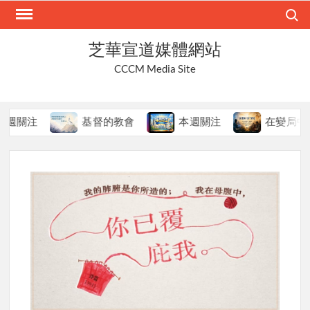
Skip
Search
to
content
芝華宣道媒體網站
CCCM Media Site
基督的教會
本週關注
在變局中持守真道