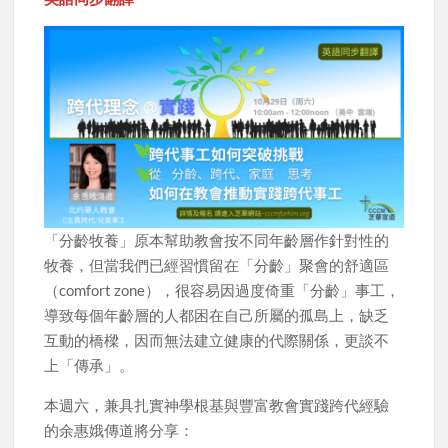
「分齡牧養」原本幫助教會按不同年齡層作針對性的
牧養，但當我們已經習慣留在「分齡」聚會的舒適區
（comfort zone），很容易因過度倚重「分齡」事工，
導致每個年齡層的人都困在自己所屬的孤島上，缺乏
互動的橋樑，因而無法建立健康的代際關係，更談不
上「傳承」。
本週六，兼具扎實神學根基與豐富教會實踐跨代經驗
的余惠娥傳道將分享：