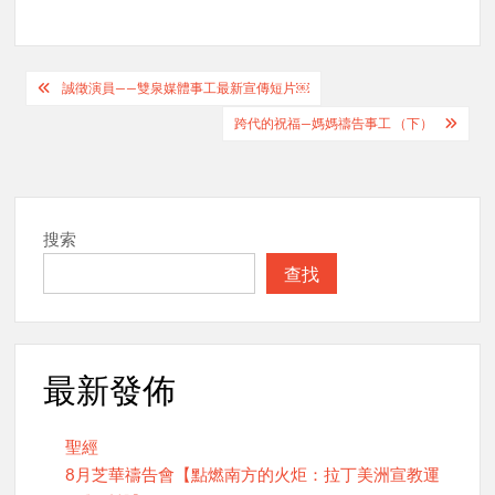
Post
誠徵演員——雙泉媒體事工最新宣傳短片￼
navigation
跨代的祝福—媽媽禱告事工 （下）
搜索
查找
最新發佈
聖經
8月芝華禱告會【點燃南方的火炬：拉丁美洲宣教運