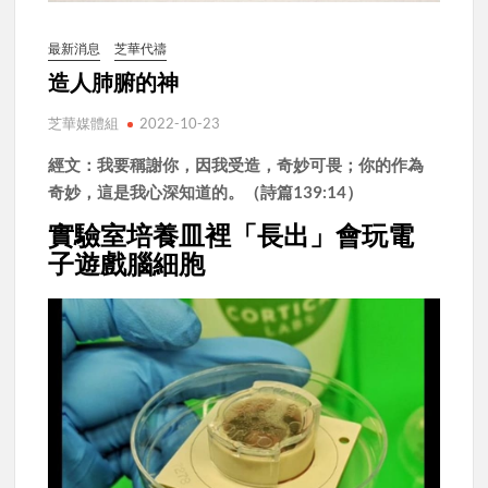
最新消息
芝華代禱
造人肺腑的神
芝華媒體組
2022-10-23
經文：我要稱謝你，因我受造，奇妙可畏；你的作為
奇妙，這是我心深知道的。（詩篇139:14）
實驗室培養皿裡「長出」會玩電
子遊戲腦細胞