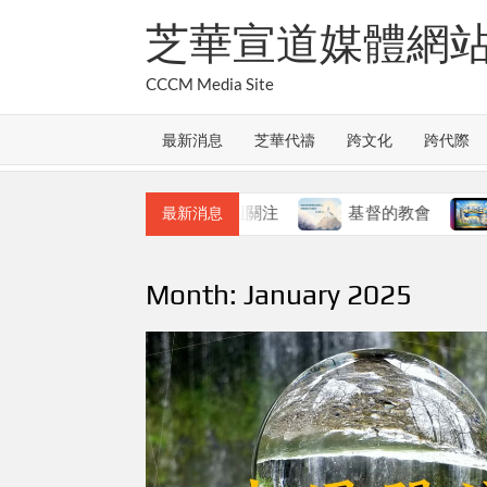
Skip
芝華宣道媒體網
to
content
CCCM Media Site
最新消息
芝華代禱
跨文化
跨代際
教會的合一
本週關注
基督的教會
本週關
最新消息
Month:
January 2025