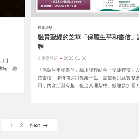
最新消息
融貫聖經的芝華「保羅生平和書信」
程
芝華媒體組
2025-01-06
事工】｜
統｜ 融
「保羅生平和書信」線上課程結合「使徒行傳」
羅書信，按時間探討保羅一生、書信教訓及實際
用，內容活潑有趣，促進真理紮根。歡迎參加喔
1
2
Next