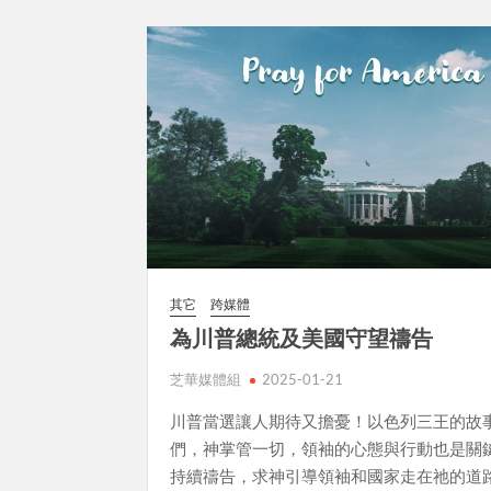
其它
跨媒體
為川普總統及美國守望禱告
芝華媒體組
2025-01-21
川普當選讓人期待又擔憂！以色列三王的故
們，神掌管一切，領袖的心態與行動也是關
持續禱告，求神引導領袖和國家走在祂的道