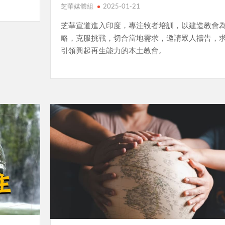
芝華媒體組
2025-01-21
芝華宣道進入印度，專注牧者培訓，以建造教會
略，克服挑戰，切合當地需求，邀請眾人禱告，
引領興起再生能力的本土教會。