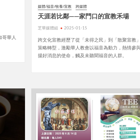
媒體/福音/牧養/宣教
跨媒體
天涯若比鄰——家門口的宣教禾場
芝華媒體組
2025-01-15
加哥華人
跨文化宣教經歷了從「未得之民」到「散聚宣教
策略轉型，激勵華人教會以福音為動力，熱情參
揚好消息的使命，觸及未聽聞福音的人群。