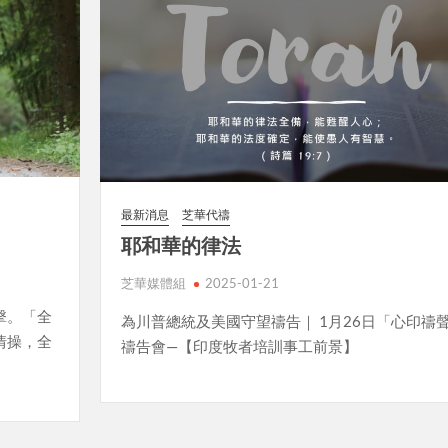
最新消息
芝華代禱
耶和華的律法
芝華媒體組
2025-01-21
擊。「全
為川普總統及美國守望禱告｜ 1月26日「心印禱
情操，全
禱告會—【印度牧者培訓事工前景】