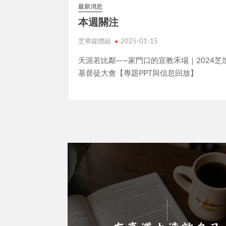
最新消息
本週關注
芝華媒體組
2025-01-15
天涯若比鄰——家門口的宣教禾場｜2024芝
基督徒大會【專題PPT與信息回放】