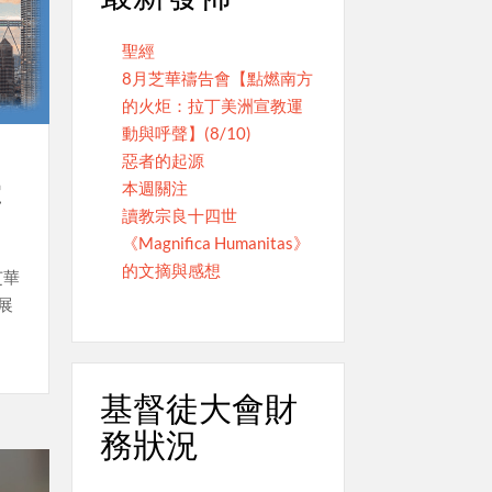
聖經
8月芝華禱告會【點燃南方
的火炬：拉丁美洲宣教運
動與呼聲】(8/10)
惡者的起源
本週關注
宣
讀教宗良十四世
《Magnifica Humanitas》
的文摘與感想
芝華
展
基督徒大會財
務狀況