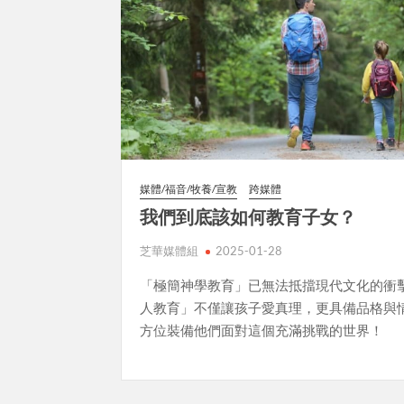
媒體/福音/牧養/宣教
跨媒體
我們到底該如何教育子女？
芝華媒體組
2025-01-28
「極簡神學教育」已無法抵擋現代文化的衝
人教育」不僅讓孩子愛真理，更具備品格與
方位裝備他們面對這個充滿挑戰的世界！