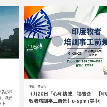
印宣
跨文化
事告訴我
1月26日「心印禱聲」禱告會 —【印
鍵。我們
牧者培訓事工前景】8-9pm (美中)
路上！