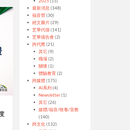
2025
(15)
最新消息
(348)
福音營
(30)
經文圖片
(29)
芝華代禱
(141)
芝華禱告會
(2)
跨代際
(21)
其它
(9)
職場
(2)
關懷
(1)
體驗教育
(2)
跨媒體
(175)
AI系列
(4)
Newsletter
(1)
其它
(26)
媒體/福音/牧養/宣教
度
(140)
跨文化
(132)