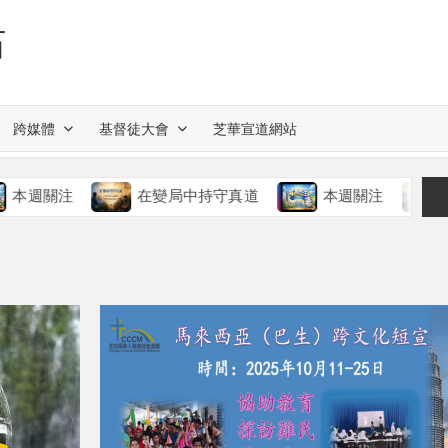
站
跨媒體
基督徒大會
芝華宣道網站
注
在變局中持守真道
本週關注
慈愛的神