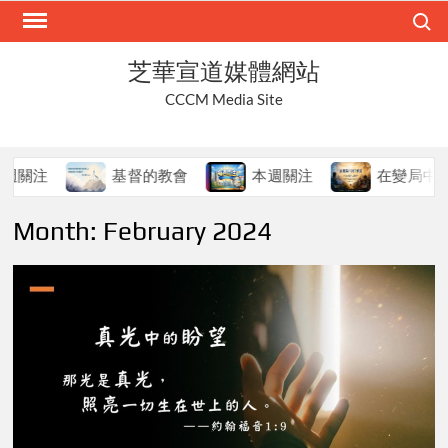
Skip
Search
to
content
芝華宣道媒體網站
CCCM Media Site
基督的教會
本週關注
在變局中持守真道
Month:
February 2024