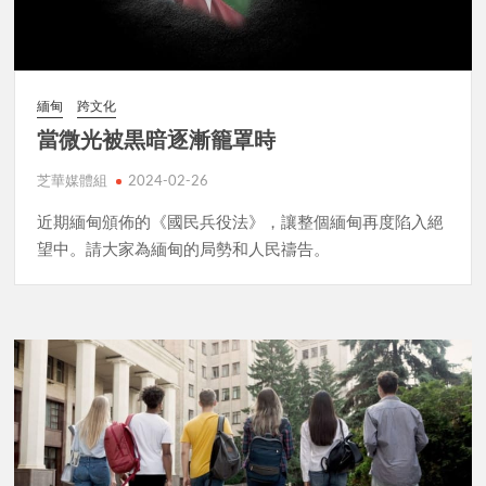
緬甸
跨文化
當微光被黒暗逐漸籠罩時
芝華媒體組
2024-02-26
近期緬甸頒佈的《國民兵役法》，讓整個緬甸再度陷入絕
望中。請大家為緬甸的局勢和人民禱告。