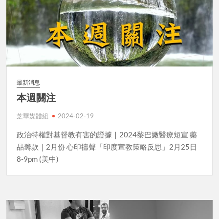
最新消息
本週關注
芝華媒體組
2024-02-19
政治特權對基督教有害的證據｜2024黎巴嫩醫療短宣 藥
品籌款｜2月份 心印禱聲「印度宣教策略反思」2月25日
8-9pm (美中)