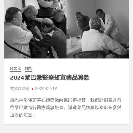
跨文化
難民
2024黎巴嫩醫療短宣藥品籌款
芝華媒體組
2024-02-19
感恩神引領芝華在黎巴嫩向難民傳福音，我們計劃四月前
往黎巴嫩進行醫療義診短宣。誠邀弟兄姊妹以奉獻來參與
這次的短宣。