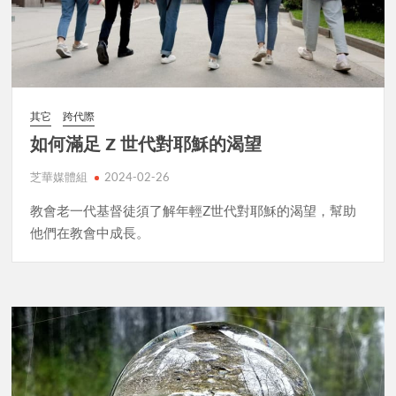
其它
跨代際
如何滿足 Z 世代對耶穌的渴望
芝華媒體組
2024-02-26
教會老一代基督徒須了解年輕Z世代對耶穌的渴望，幫助
他們在教會中成長。