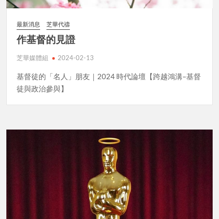
最新消息
芝華代禱
作基督的見證
芝華媒體組
2024-02-13
基督徒的「名人」朋友｜2024 時代論壇【跨越鴻溝–基督
徒與政治參與】