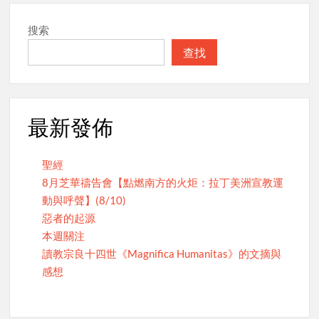
搜索
查找
最新發佈
聖經
8月芝華禱告會【點燃南方的火炬：拉丁美洲宣教運
動與呼聲】(8/10)
惡者的起源
本週關注
讀教宗良十四世《Magnifica Humanitas》的文摘與
感想