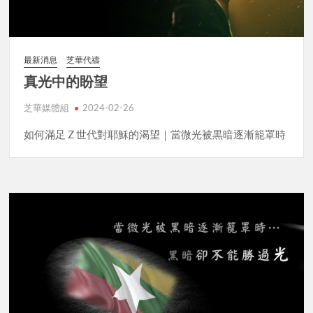
最新消息
芝華代禱
真光中的盼望
芝華媒體組
2024-02-26
如何滿足 Z 世代對耶穌的渴望｜當微光被黒暗逐漸籠罩時