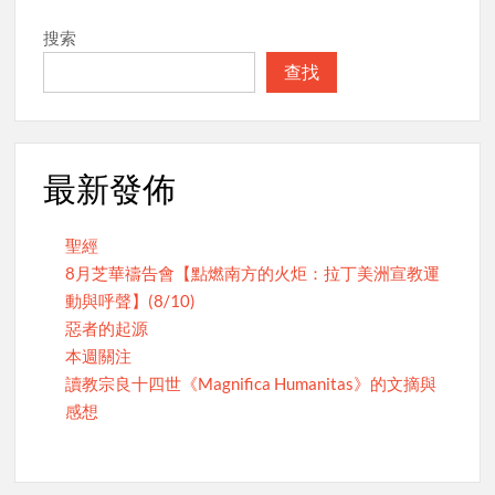
搜索
查找
最新發佈
聖經
8月芝華禱告會【點燃南方的火炬：拉丁美洲宣教運
動與呼聲】(8/10)
惡者的起源
本週關注
讀教宗良十四世《Magnifica Humanitas》的文摘與
感想