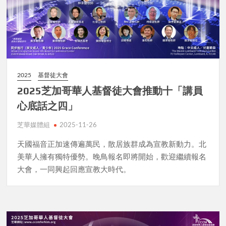
2025
基督徒大會
2025芝加哥華人基督徒大會推動十「講員
心底話之四」
芝華媒體組
2025-11-26
天國福音正加速傳遍萬民，散居族群成為宣教新動力。北
美華人擁有獨特優勢。晚鳥報名即將開始，歡迎繼續報名
大會，一同興起回應宣教大時代。