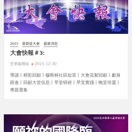
2025
基督徒大會
最新消息
大會快報＃3:
芝華媒體組
2025-12-30
導讀丨精彩回顧丨穆斯林社區短宣丨大會花絮回顧丨獻身
跟進丨回顧大堂信息丨早堂研經丨早堂實踐丨晚堂培靈丨
專題選集