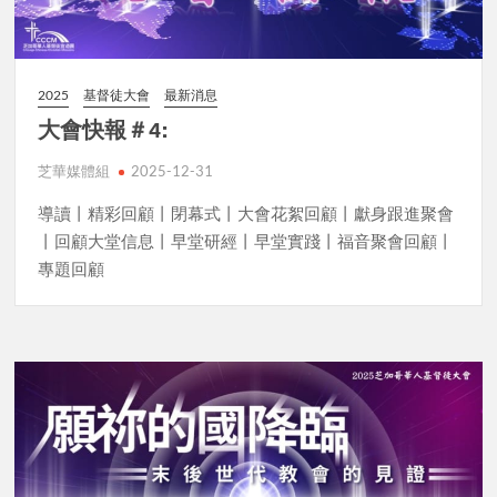
2025
基督徒大會
最新消息
大會快報＃4:
芝華媒體組
2025-12-31
導讀丨精彩回顧丨閉幕式丨大會花絮回顧丨獻身跟進聚會
丨回顧大堂信息丨早堂研經丨早堂實踐丨福音聚會回顧丨
專題回顧