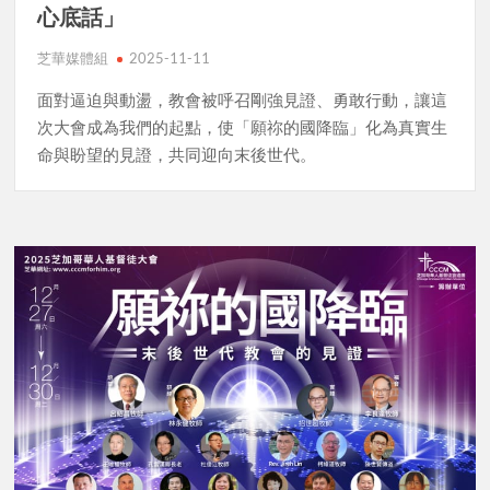
心底話」
芝華媒體組
2025-11-11
面對逼迫與動盪，教會被呼召剛強見證、勇敢行動，讓這
次大會成為我們的起點，使「願祢的國降臨」化為真實生
命與盼望的見證，共同迎向末後世代。