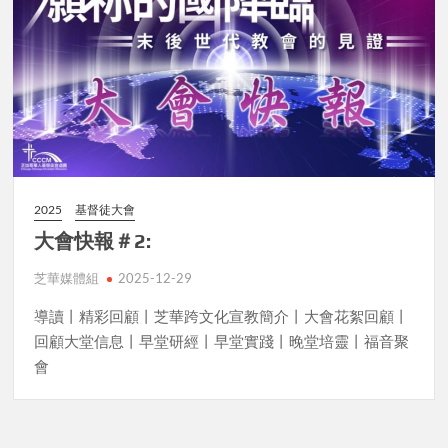
2025
基督徒大會
大會快報＃2:
芝華媒體組
2025-12-29
導讀丨精彩回顧丨芝華跨文化宣教簡介丨大會花絮回顧丨
回顧大堂信息丨早堂研經丨早堂實踐丨晚堂培靈丨福音聚
會