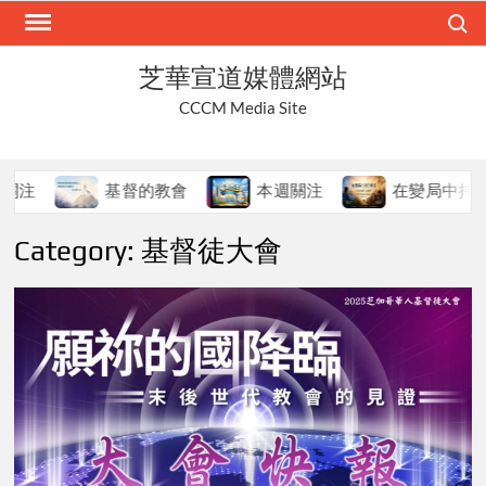
Skip
Search
to
content
芝華宣道媒體網站
CCCM Media Site
基督的教會
本週關注
在變局中持守真道
Category:
基督徒大會