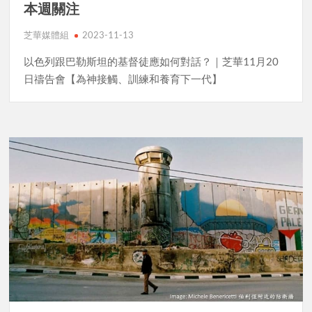
本週關注
芝華媒體組
2023-11-13
以色列跟巴勒斯坦的基督徒應如何對話？｜芝華11月20
日禱告會【為神接觸、訓練和養育下一代】