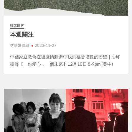
經文圖片
本週關注
芝華媒體組
2023-11-27
中國家庭教會在後疫情動盪中找到福音增長的盼望｜心印
禱聲【一份愛心，一個未來】12月10日 8-9pm (美中)