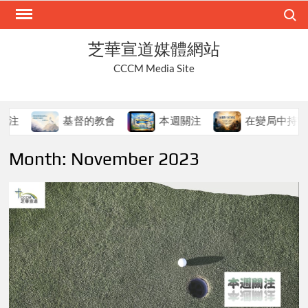
Skip
Search
to
content
芝華宣道媒體網站
CCCM Media Site
基督的教會
本週關注
在變局中持守真道
Month:
November 2023