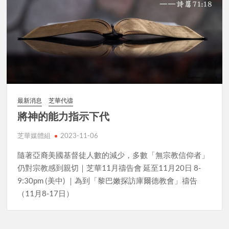
最新消息
芝華代禱
將神的能力指示下代
芝華媒體組
2023-11-06
隨著亞裔美國基督徒人數的減少，多數「無宗教信仰者」
仍對宗教感到親切｜芝華11月禱告會 延至11月20日 8-
9:30pm (美中) ｜為到「黎巴嫩探訪庫爾德教會」禱告
（11月8-17日）