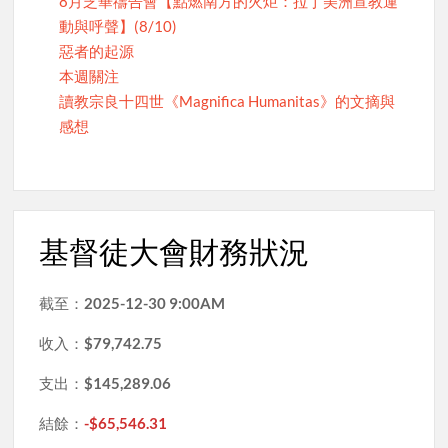
8月芝華禱告會【點燃南方的火炬：拉丁美洲宣教運
動與呼聲】(8/10)
惡者的起源
本週關注
讀教宗良十四世《Magnifica Humanitas》的文摘與
感想
基督徒大會財務狀況
截至：
2025-12-30 9:00AM
收入：
$79,742.75
支出：
$145,289.06
結餘：
-$65,546.31