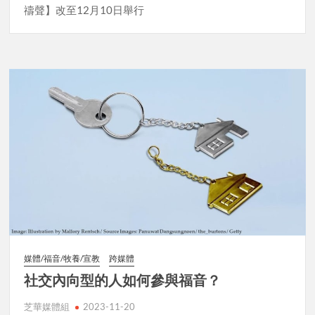
禱聲】改至12月10日舉行
媒體/福音/牧養/宣教
跨媒體
社交內向型的人如何參與福音？
芝華媒體組
2023-11-20