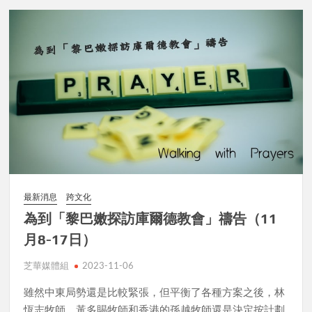
最新消息
跨文化
為到「黎巴嫩探訪庫爾德教會」禱告（11
月8-17日）
芝華媒體組
2023-11-06
雖然中東局勢還是比較緊張，但平衡了各種方案之後，林
恆志牧師、黃多賜牧師和香港的孫越牧師還是決定按計劃