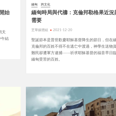
緬甸
跨文化
天開始
緬甸時局與代禱：克倫邦勒格果近況
需要
芝華媒體組
2021-12-20
明天
中午結
聖誕節本是普世歡慶耶穌基督降生的節日，但在
克倫邦的百姓不得不在逃亡中渡過，神學生送物
難民卻遭軍方逮捕⋯⋯祈求耶穌基督的福音早日
緬甸受苦的百姓。