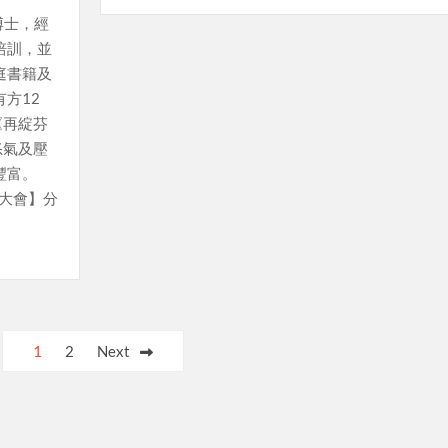
／博士，經
培訓，並
庭書籍及
方12
《再綻芬
怒氣及壓
豐富。
徒大會】分
1
2
Next