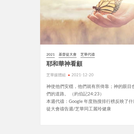
2021
基督徒大會
芝華代禱
耶和華神看顧
芝華媒體組
2021-12-20
神使他們安穩，他們就有所倚靠；神的眼目
們的道路。 （約伯記24:23）
本週代禱：Google 年度熱搜排行榜反映了什
徒大會禱告週/芝華同工麗玲健康