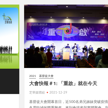
2021
基督徒大會
大會快報＃1: 「重啟」就在今天
芝華媒體組
2021-12-29
基督徒大會開幕首日，近500名弟兄姊妹突破疫
冬雪臨城的雙重難處，來到會場參與實體聚會，