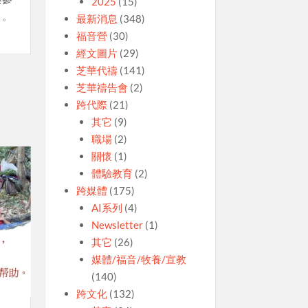
2025
(15)
」。
最新消息
(348)
福音營
(30)
經文圖片
(29)
芝華代禱
(141)
芝華禱告會
(2)
跨代際
(21)
其它
(9)
職場
(2)
關懷
(1)
體驗教育
(2)
跨媒體
(175)
AI系列
(4)
Newsletter
(1)
其它
(26)
媒體/福音/牧養/宣教
(140)
跨文化
(132)