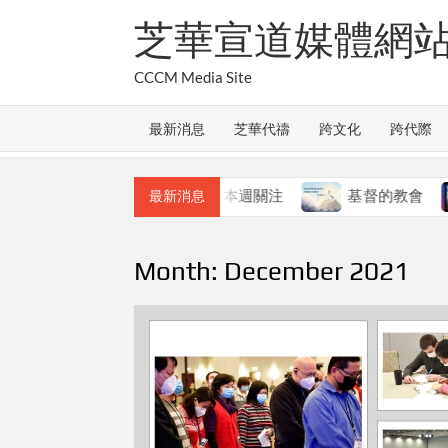
Skip
芝華宣道媒體網
to
content
CCCM Media Site
最新消息
芝華代禱
跨文化
跨代際
教會的合一
本週關注
基督的教會
本週
最新消息
Month:
December 2021