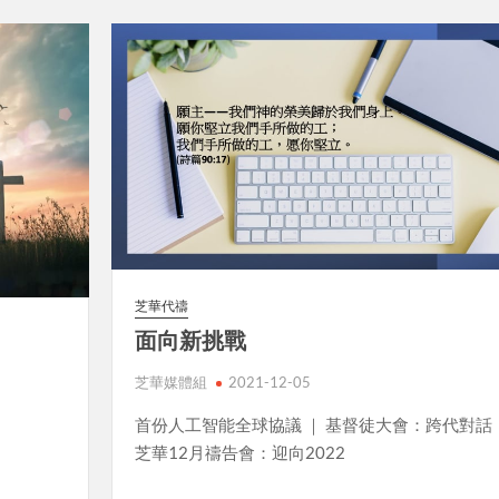
芝華代禱
面向新挑戰
芝華媒體組
2021-12-05
首份人工智能全球協議 ｜ 基督徒大會：跨代對話 
芝華12月禱告會：迎向2022