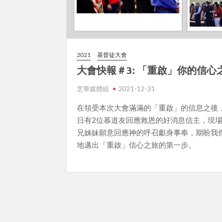
2021
基督徒大會
大會快報＃3: 「重啟」你的信心
芝華媒體組
2021-12-31
在領受本次大會滿滿的「重啟」的信息之後
日有2位慕道友回應救恩的好消息信主，現
兄姊妹願意回應神的呼召獻身事奉，期盼我
地邁出「重啟」信心之旅的第一步。