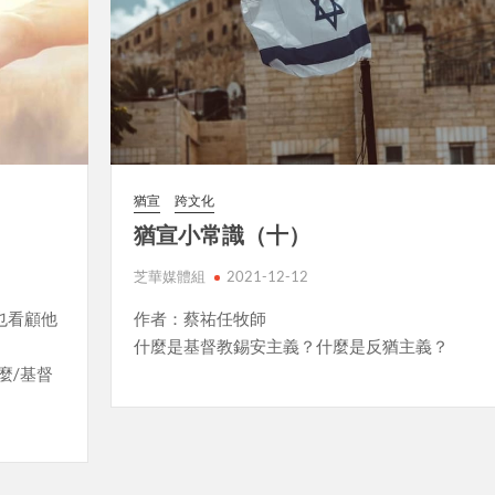
猶宣
跨文化
猶宣小常識（十）
芝華媒體組
2021-12-12
也看顧他
作者：蔡祐任牧師
什麼是基督教錫安主義？什麼是反猶主義？
麼/基督