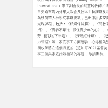
International）事工副會長的胡慧玲牧師
常受邀至海內外華人教會及社區主持講座及
為幾所華人神學院客座授教，已出版許多家
光碟課程，包括：《婚姻保鮮膜》，《管教有
招》，《青春不叛逆─抓住青少年的心》，
芳─精彩的下半場》，《溝通紅綠燈》，《
力管理》等，家庭事工方面經驗、心得極為
胡牧師將在這個月底的【芝加哥2021基督
享三個與家庭婚姻相關的專題 ，敬請期待。
Posts
pagination