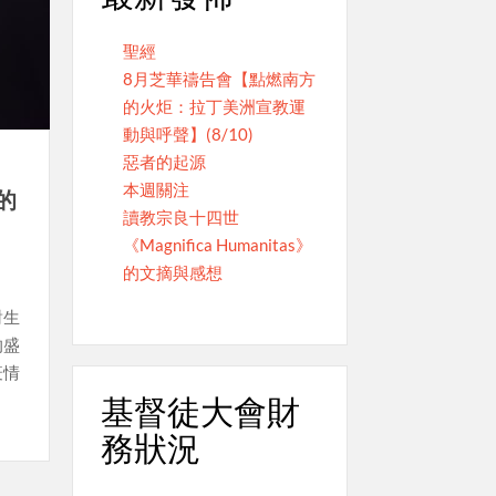
聖經
8月芝華禱告會【點燃南方
的火炬：拉丁美洲宣教運
動與呼聲】(8/10)
惡者的起源
本週關注
的
讀教宗良十四世
《Magnifica Humanitas》
的文摘與感想
對生
的盛
疫情
基督徒大會財
務狀況