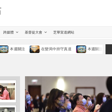
站
跨媒體
基督徒大會
芝華宣道網站
關注
在變局中持守真道
本週關注
慈愛的