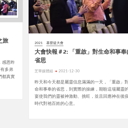
之旅
2021
基督徒大會
大會快報＃2: 「重啟」對生命和事奉
省思
，感恩昨
場有多弟
芝華媒體組
2021-12-30
們都真實
昨天和今天都是屬靈信息滿滿的一天，「重啟」
命和事奉的省思，到實際的操練，期盼這場屬靈
宴使我們的靈被神激動、挑旺，並且回應神在後
時代對祂百姓的心意。