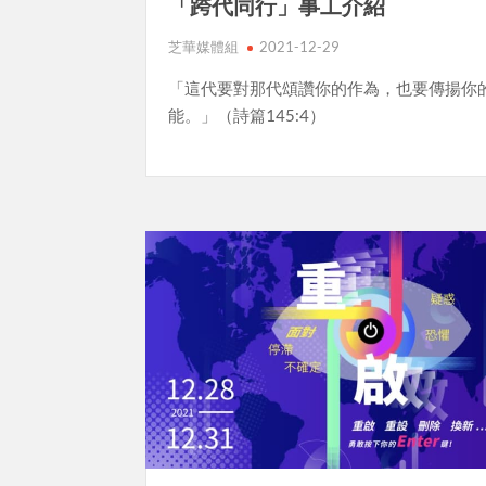
「跨代同行」事工介紹
芝華媒體組
2021-12-29
「這代要對那代頌讚你的作為，也要傳揚你
能。」（詩篇145:4）