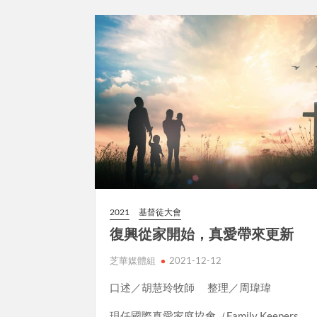
2021
基督徒大會
復興從家開始，真愛帶來更新
芝華媒體組
2021-12-12
口述／胡慧玲牧師 整理／周瑋瑋
現任國際真愛家庭協會（Family Keepers