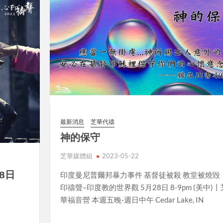
最新消息
芝華代禱
神的保守
芝華媒體組
2023-05-22
8日
印度曼尼普爾邦暴力事件 基督徒被殺 教堂被燒毀
印禱聲–印度教的世界觀 5月28日 8-9pm (美中)丨
華福音營 本週五晚-週日中午 Cedar Lake, IN