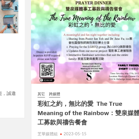
能，誠邀
其它
跨媒體
彩虹之約，無比的愛 The True
Meaning of the Rainbow：雙泉媒
工募款與禱告餐會
芝華媒體組
2023-05-15