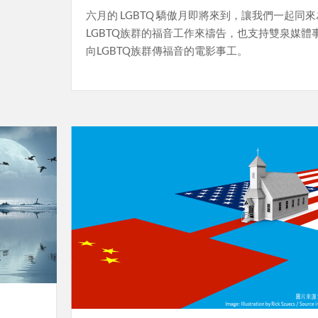
六月的 LGBTQ 驕傲月即將來到，讓我們一起同來
LGBTQ族群的福音工作來禱告，也支持雙泉媒體
向LGBTQ族群傳福音的電影事工。