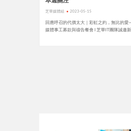
本週關注
芝華媒體組
2023-05-15
回應呼召的代價太大｜彩虹之約，無比的愛
媒體事工募款與禱告餐會 l 芝華IT團隊誠邀