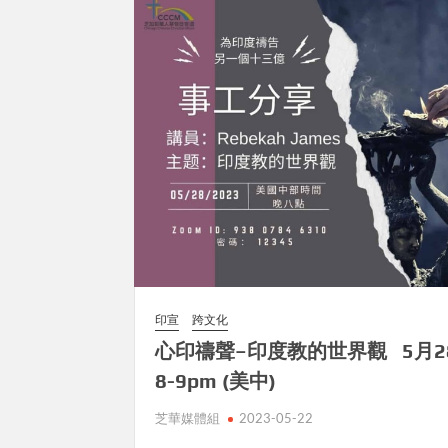
印宣
跨文化
心印禱聲–印度教的世界觀 5月2
8-9pm (美中)
芝華媒體組
2023-05-22