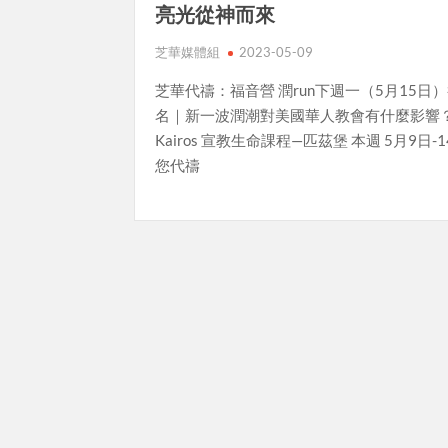
亮光從神而來
芝華媒體組
2023-05-09
芝華代禱：福音營 潤run下週一（5月15日
名｜新一波潤潮對美國華人教會有什麼影響
Kairos 宣教生命課程—匹茲堡 本週 5月9日-
您代禱
Posts
pagination