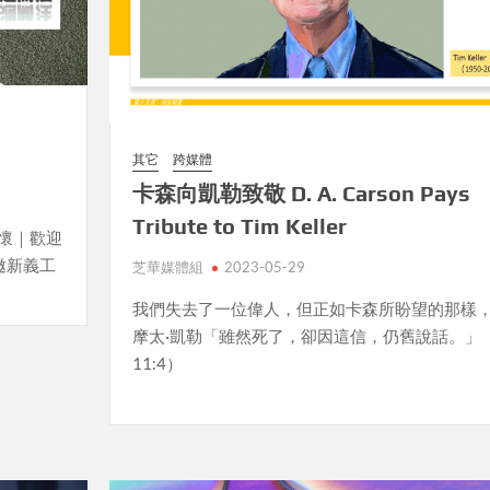
其它
跨媒體
卡森向凱勒致敬 D. A. Carson Pays
Tribute to Tim Keller
息主懷｜歡迎
邀新義工
芝華媒體組
2023-05-29
我們失去了一位偉人，但正如卡森所盼望的那樣
摩太·凱勒「雖然死了，卻因這信，仍舊說話。」
11:4）