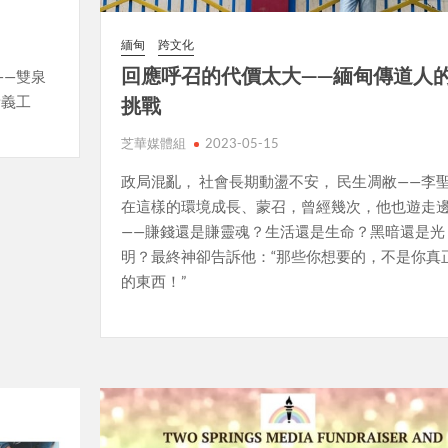
緬甸
跨文化
回應呼召的代價太大——緬甸傳道人
——雙泉
新義工
挑戰
芝華媒體組
2023-05-15
政局混亂， 社會長期動盪不安， 民生凋敝——李
在這樣的環境成長、蒙召，曾經幾次，他也遊走
——賺錢還是賺靈魂？生活還是生命？黑暗還是光
明？最終神卻告訴他：“那些你想要的，不是你真
的東西！”