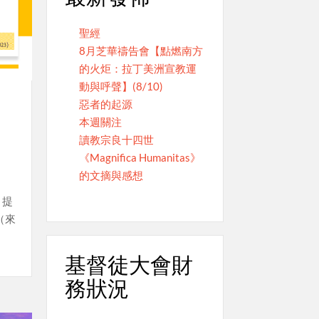
聖經
8月芝華禱告會【點燃南方
的火炬：拉丁美洲宣教運
動與呼聲】(8/10)
惡者的起源
本週關注
讀教宗良十四世
《Magnifica Humanitas》
的文摘與感想
，提
（來
基督徒大會財
務狀況