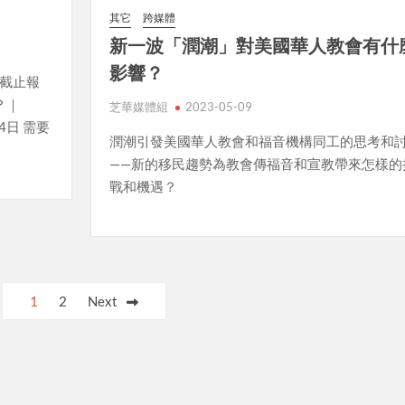
其它
跨媒體
新一波「潤潮」對美國華人教會有什
影響？
）截止報
？｜
芝華媒體組
2023-05-09
14日 需要
潤潮引發美國華人教會和福音機構同工的思考和
——新的移民趨勢為教會傳福音和宣教帶來怎樣的
戰和機遇？
1
2
Next