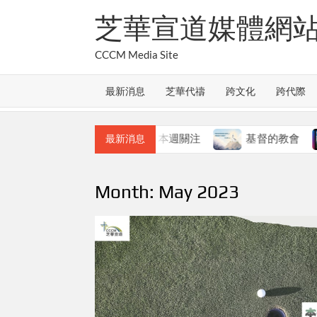
Skip
芝華宣道媒體網
to
content
CCCM Media Site
最新消息
芝華代禱
跨文化
跨代際
教會的合一
本週關注
基督的教會
本
最新消息
Month:
May 2023