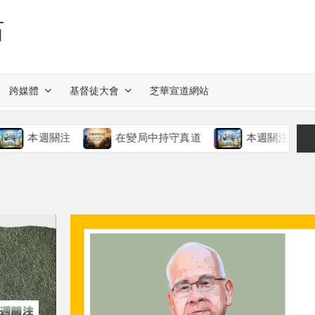
站
跨媒體
基督徒大會
芝華宣道網站
週關注
在變局中持守真道
本週關注
慈愛