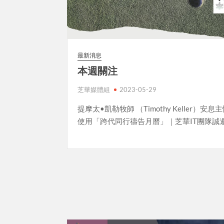
最新消息
本週關注
芝華媒體組
2023-05-29
提摩太•凱勒牧師 （Timothy Keller）安
使用「跨代同行禱告月曆」｜芝華IT團隊誠