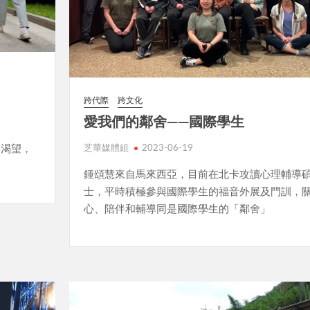
跨代際
跨文化
愛我們的鄰舍——國際學生
的渴望，
芝華媒體組
2023-06-19
鍾頌慧來自馬來西亞，目前在北卡攻讀心理輔導
士，平時積極參與國際學生的福音外展及門訓，
心、陪伴和輔導同是國際學生的「鄰舍」