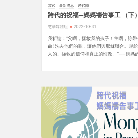
其它
最新消息
跨代際
跨代的祝福—媽媽禱告事工 （下
芝華媒體組
2022-10-31
我祈禱：”父啊，拯救我的孩子！主啊，祢帶
命! 洗去他們的罪，讓他們與耶穌聯合。賜
人的、拯救的信仰和真正的悔改。”——媽媽