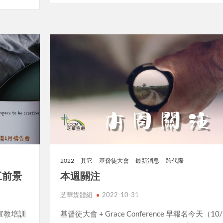
2022
其它
基督徒大會
最新消息
跨代際
工前景
本週關注
芝華媒體組
2022-10-31
宣教培訓
基督徒大會 + Grace Conference 早報名今天（10/