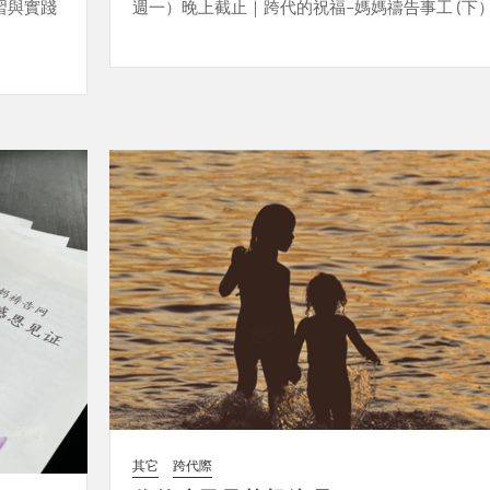
習與實踐
週一）晚上截止｜跨代的祝福–媽媽禱告事工 (下
其它
跨代際