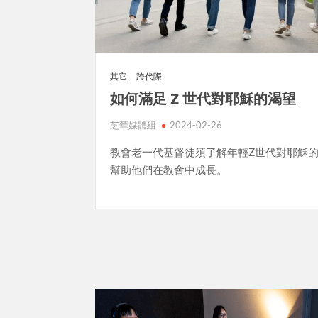
其它
跨代際
如何滿足 Z 世代對耶穌的渴望
芝華媒體組
2024-02-26
教會老一代基督徒須了解年輕Z世代對耶穌
幫助他們在教會中成長。