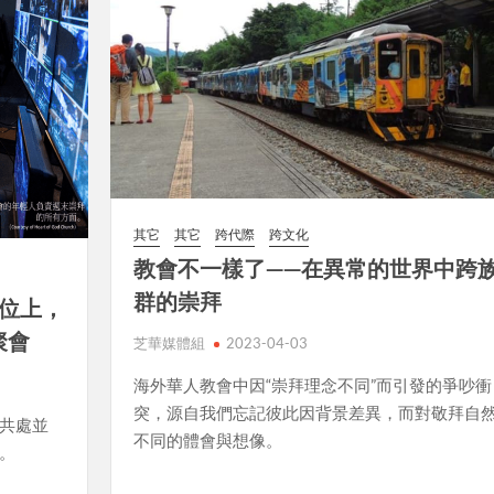
其它
其它
跨代際
跨文化
教會不一樣了——在異常的世界中跨
群的崇拜
座位上，
聚會
芝華媒體組
2023-04-03
海外華人教會中因“崇拜理念不同”而引發的爭吵衝
突，源自我們忘記彼此因背景差異，而對敬拜自
友共處並
不同的體會與想像。
。