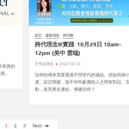
其它
最新消息
跨代際
跨代理念@實踐 10月29日 10am-
12pm (美中 雲端)
芝華媒體組
2022-10-10
妙美善的
擴展。
信仰的傳承需要透過不同世代的連結。但如何縮
溝、語言障礙，使不同年齡層的人之間有對話、
動，進而產生連結、傳遞信仰？
1
2
3
Next