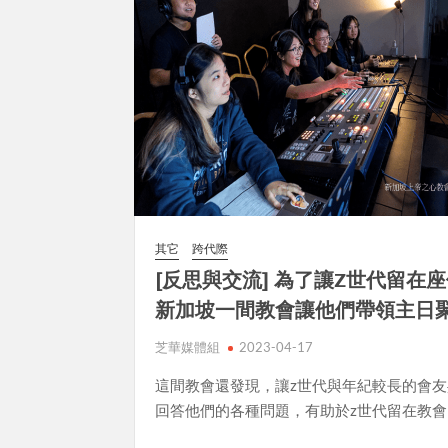
其它
跨代際
[反思與交流] 為了讓Z世代留在
新加坡一間教會讓他們帶領主日
芝華媒體組
2023-04-17
這間教會還發現，讓z世代與年紀較長的會
回答他們的各種問題，有助於z世代留在教會