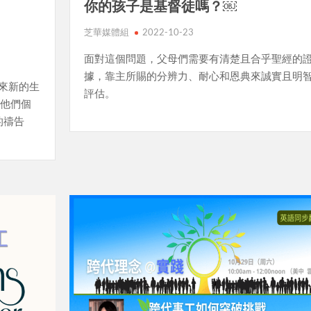
你的孩子是基督徒嗎？￼
）
芝華媒體組
2022-10-23
面對這個問題，父母們需要有清楚且合乎聖經的
據，靠主所賜的分辨力、耐心和恩典來誠實且明
來新的生
評估。
給他們個
的禱告