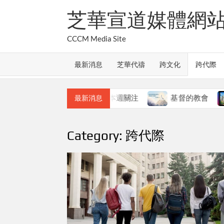
Skip
芝華宣道媒體網
to
content
CCCM Media Site
最新消息
芝華代禱
跨文化
跨代際
教會的合一
本週關注
基督的教會
本週
最新消息
Category:
跨代際