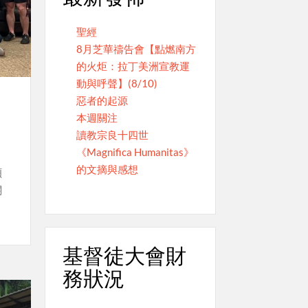
聖經
8月芝華禱告會【點燃南方
的火炬：拉丁美洲宣教運
動與呼聲】(8/10)
惡者的起源
本週關注
讀教宗良十四世
《Magnifica Humanitas》
的文摘與感想
碩
關
基督徒大會財
務狀況