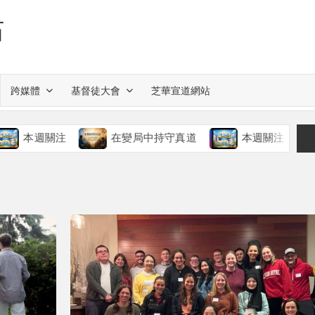
站
跨媒體
基督徒大會
芝華宣道網站
關注
在變局中持守真道
本週關注
慈愛的