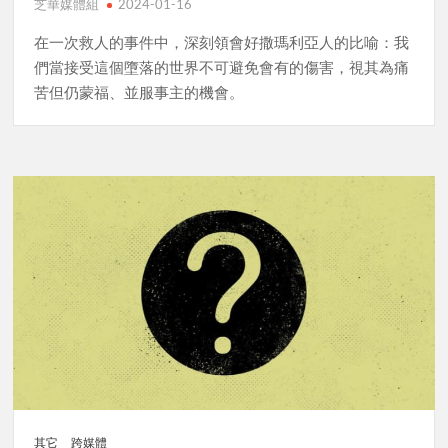
芝華媒體組
2024-01-16
在一次救人的事件中，深刻領會好撒瑪利亞人的比喻：我
們當接受這個墮落的世界不可避免會有的傷害，視其為痛
苦但仍蒙福、並服事主的機會。
其它
跨媒體