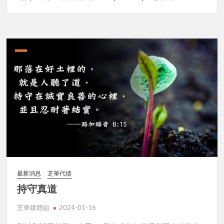
最新消息
芝華代禱
持守真道
芝華媒體組
2024-01-16