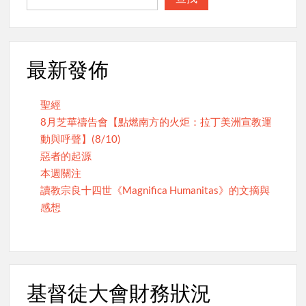
最新發佈
聖經
8月芝華禱告會【點燃南方的火炬：拉丁美洲宣教運
動與呼聲】(8/10)
惡者的起源
本週關注
讀教宗良十四世《Magnifica Humanitas》的文摘與
感想
基督徒大會財務狀況