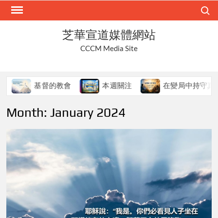
Skip
Search
to
content
芝華宣道媒體網站
CCCM Media Site
基督的教會
本週關注
在變局中持守真道
Month:
January 2024