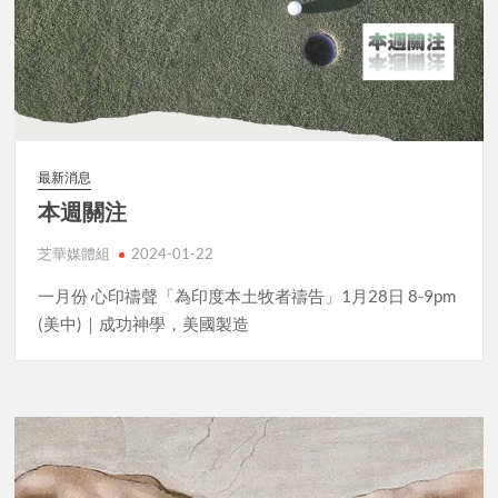
最新消息
本週關注
芝華媒體組
2024-01-22
一月份 心印禱聲「為印度本土牧者禱告」1月28日 8-9pm
(美中)｜成功神學，美國製造