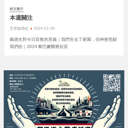
經文圖片
本週關注
芝華媒體組
2024-01-08
戴德生對今日宣教的意義｜我們失去了家園，但神會照顧
我們的｜2024 黎巴嫩醫療短宣