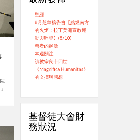
聖經
8月芝華禱告會【點燃南方
的火炬：拉丁美洲宣教運
動與呼聲】(8/10)
惡者的起源
本週關注
事
讀教宗良十四世
《Magnifica Humanitas》
的文摘與感想
鍾院
。」
基督徒大會財
務狀況