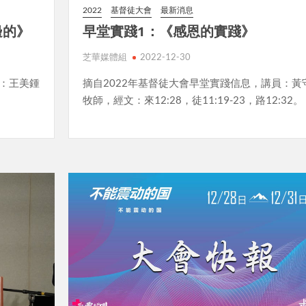
2022
基督徒大會
最新消息
邊的
》
早堂實踐1：《
感恩的實踐
》
芝華媒體組
2022-12-30
員：王美鍾
摘自2022年基督徒大會早堂實踐信息，講員：黃
牧師，經文：來12:28，徒11:19-23，路12:32。