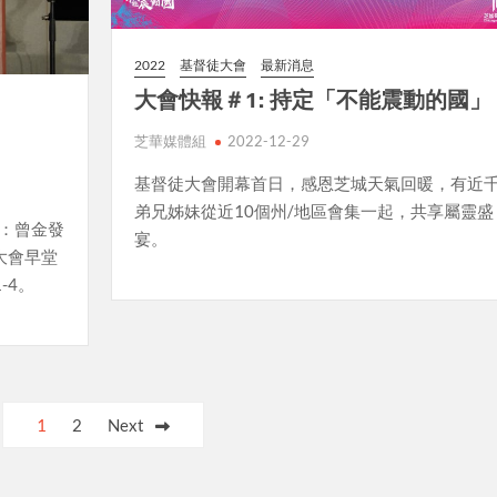
2022
基督徒大會
最新消息
大會快報＃1: 持定「不能震動的國」
芝華媒體組
2022-12-29
基督徒大會開幕首日，感恩芝城天氣回暖，有近
弟兄姊妹從近10個州/地區會集一起，共享屬靈盛
員：曾金發
宴。
徒大會早堂
-4。
1
2
Next