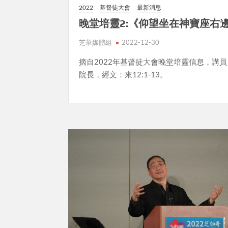
2022
基督徒大會
最新消息
晚堂培靈2:《
仰望坐在神寶座右
芝華媒體組
2022-12-30
摘自2022年基督徒大會晚堂培靈信息，講
院長，經文：來12:1-13。