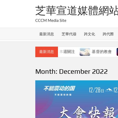
Skip
芝華宣道媒體網
to
content
CCCM Media Site
最新消息
芝華代禱
跨文化
跨代際
教會的合一
本週關注
基督的教會
本週
最新消息
Month:
December 2022