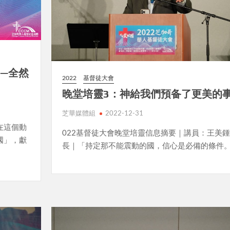
——全然
2022
基督徒大會
晚堂培靈3：神給我們預备了更美的
芝華媒體組
2022-12-31
在這個動
022基督徒大會晚堂培靈信息摘要｜講員：王美
國」，獻
長｜「持定那不能震動的國，信心是必備的條件
。