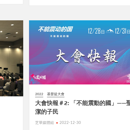
2022
基督徒大會
大會快報＃2: 「不能震動的國」——
潔的子民
芝華媒體組
2022-12-30