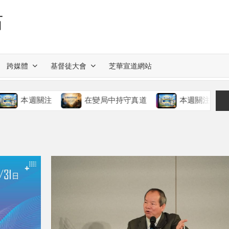
站
跨媒體
基督徒大會
芝華宣道網站
關注
在變局中持守真道
本週關注
慈愛的