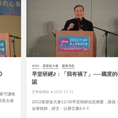
2022
基督徒大會
最新消息
》
早堂研經2：「我有禍了」——國度的
認
芝華媒體組
2022-12-31
：黃守謙牧
而是去做
2022基督徒大會12/30早堂研經信息摘要，講員
金發牧師，經文：以賽亞書6:5-7。