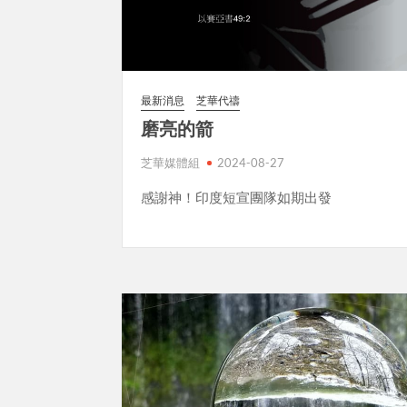
最新消息
芝華代禱
磨亮的箭
芝華媒體組
2024-08-27
感謝神！印度短宣團隊如期出發