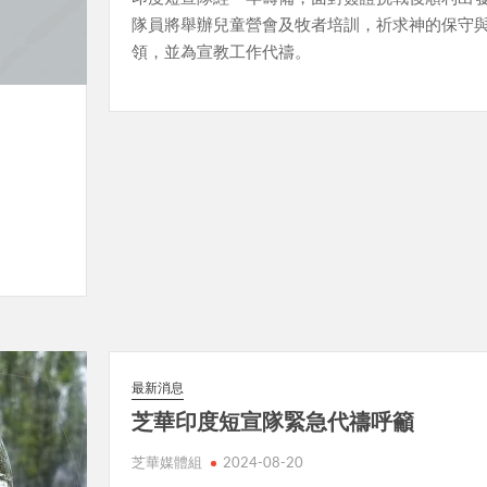
隊員將舉辦兒童營會及牧者培訓，祈求神的保守
領，並為宣教工作代禱。
最新消息
芝華印度短宣隊緊急代禱呼籲
芝華媒體組
2024-08-20