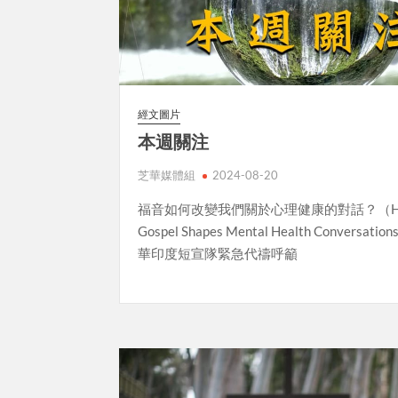
經文圖片
本週關注
芝華媒體組
2024-08-20
福音如何改變我們關於心理健康的對話？（How
Gospel Shapes Mental Health Conversat
華印度短宣隊緊急代禱呼籲