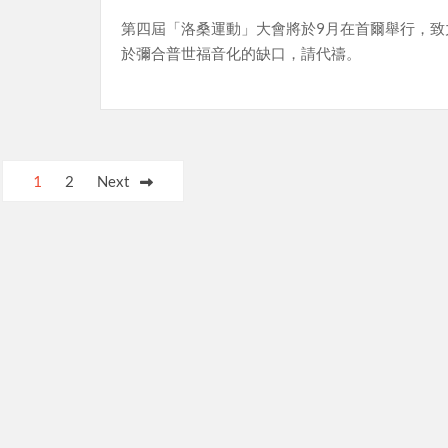
第四屆「洛桑運動」大會將於9月在首爾舉行，致
於彌合普世福音化的缺口，請代禱。
1
2
Next