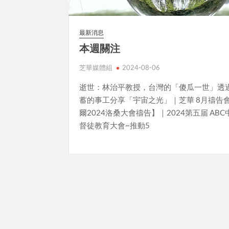
最新消息
本週關注
芝華媒體組
2024-08-06
逝世：林治平教授，台灣的「傻瓜一世」透
蓄的事工分享「宇宙之光」｜芝華 8月禱告
爾2024洛桑大會禱告】｜2024第五届 AB
督徒教育大會~推動5