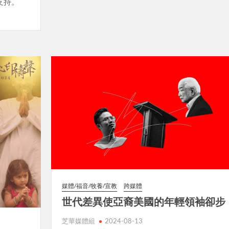
支持。
媒體/福音/牧養/宣教
跨媒體
世代差異使亞裔美國的年輕領袖卻步
芝華媒體組
2024-08-13