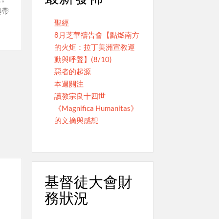
與帶
聖經
8月芝華禱告會【點燃南方
的火炬：拉丁美洲宣教運
動與呼聲】(8/10)
惡者的起源
本週關注
讀教宗良十四世
《Magnifica Humanitas》
的文摘與感想
基督徒大會財
務狀況