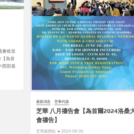
過兼收並
會【為首
C中西部基
最新消息
芝華代禱
芝華 八月禱告會【為首爾2024洛桑
會禱告】
芝華媒體組
2024-08-06