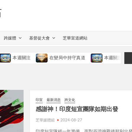
站
跨媒體
基督徒大會
芝華宣道網站
關注
在變局中持守真道
本週關注
慈愛的
印宣
最新消息
跨文化
感謝神！印度短宣團隊如期出發
芝華媒體組
2024-08-27
印度短宣隊經一年籌備，面對簽證挑戰後順利出