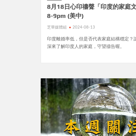
8月18日心印禱聲「印度的家庭
8-9pm (美中)
芝華媒體組
2024-08-13
印度離婚率低，但是否代表家庭結構穩定？
深來了解印度人的家庭，守望禱告喔。