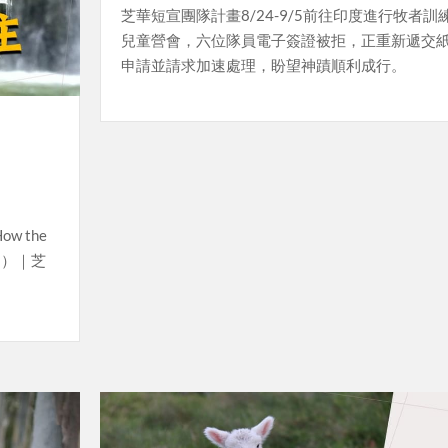
芝華短宣團隊計畫8/24-9/5前往印度進行牧者訓
兒童營會，六位隊員電子簽證被拒，正重新遞交
申請並請求加速處理，盼望神蹟順利成行。
 the
ions）｜芝