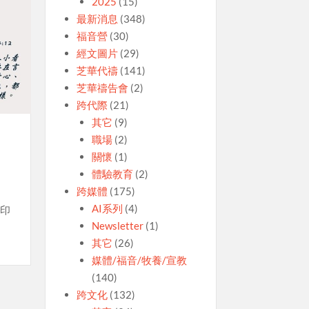
2025
(15)
最新消息
(348)
福音營
(30)
經文圖片
(29)
芝華代禱
(141)
芝華禱告會
(2)
跨代際
(21)
其它
(9)
職場
(2)
關懷
(1)
體驗教育
(2)
跨媒體
(175)
AI系列
(4)
心印
Newsletter
(1)
其它
(26)
媒體/福音/牧養/宣教
(140)
跨文化
(132)