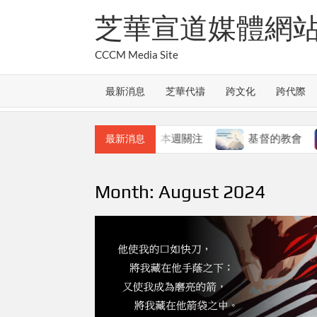
Skip
芝華宣道媒體網
to
content
CCCM Media Site
最新消息
芝華代禱
跨文化
跨代際
教會的合一
本週關注
基督的教會
本週
最新消息
Month:
August 2024