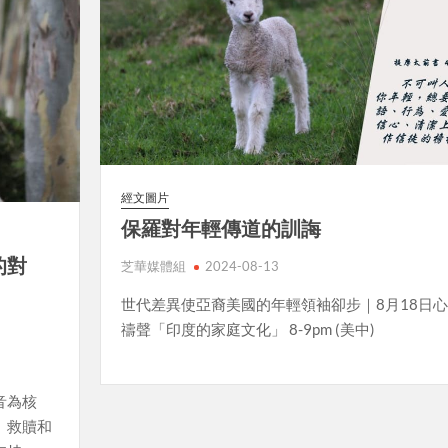
經文圖片
保羅對年輕傳道的訓誨
的對
芝華媒體組
2024-08-13
世代差異使亞裔美國的年輕領袖卻步｜8月18日
）
禱聲「印度的家庭文化」 8-9pm (美中)
音為核
、救贖和