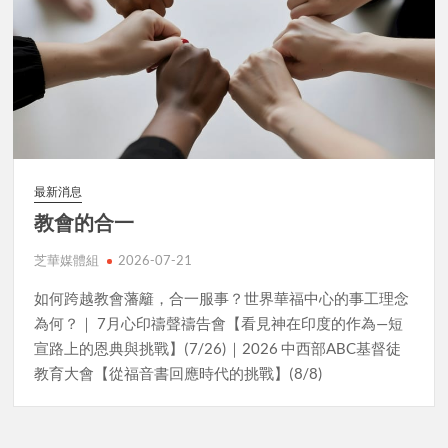
最新消息
教會的合一
芝華媒體組
2026-07-21
如何跨越教會藩籬，合一服事？世界華福中心的事工理念
為何？｜ 7月心印禱聲禱告會【看見神在印度的作為—短
宣路上的恩典與挑戰】(7/26)｜2026 中西部ABC基督徒
教育大會【從福音書回應時代的挑戰】(8/8)