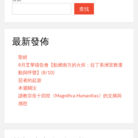
查找
最新發佈
聖經
8月芝華禱告會【點燃南方的火炬：拉丁美洲宣教運
動與呼聲】(8/10)
惡者的起源
本週關注
讀教宗良十四世《Magnifica Humanitas》的文摘與
感想