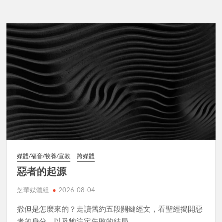
媒體/福音/牧養/宣教
跨媒體
惡者的起源
芝華媒體組
2026-08-04
撒但是怎麼來的？走讀舊約五段關鍵經文，看聖經揭開惡
者的身分，以及牠注定失敗的結局。