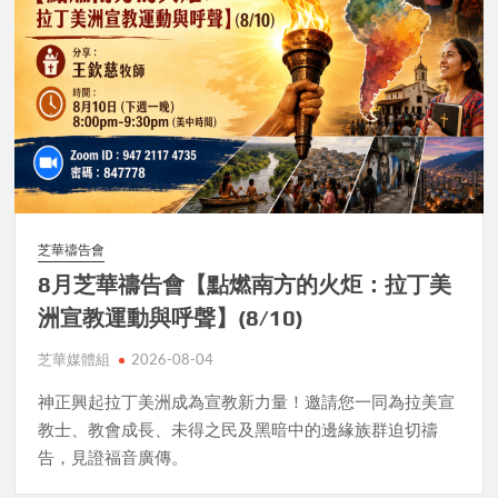
芝華禱告會
8月芝華禱告會【點燃南方的火炬：拉丁美
洲宣教運動與呼聲】(8/10)
芝華媒體組
2026-08-04
神正興起拉丁美洲成為宣教新力量！邀請您一同為拉美宣
教士、教會成長、未得之民及黑暗中的邊緣族群迫切禱
告，見證福音廣傳。