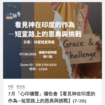
印宣
跨文化
7月「心印禱聲」禱告會【看見神在印度的
作為—短宣路上的恩典與挑戰】(7/26)