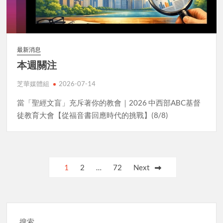
最新消息
本週關注
芝華媒體組
2026-07-14
當「聖經文盲」充斥著你的教會｜2026 中西部ABC基督
徒教育大會【從福音書回應時代的挑戰】(8/8)
Posts
1
2
…
72
Next
pagination
搜索