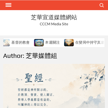
Skip
Search
to
content
芝華宣道媒體網站
CCCM Media Site
的教會
本週關注
在變局中持守真道
本週
Author:
芝華媒體組