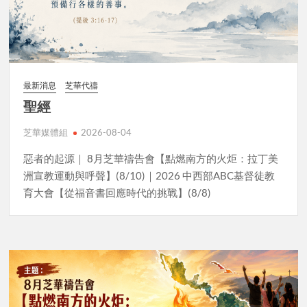
最新消息
芝華代禱
聖經
芝華媒體組
2026-08-04
惡者的起源｜ 8月芝華禱告會【點燃南方的火炬：拉丁美
洲宣教運動與呼聲】(8/10)｜2026 中西部ABC基督徒教
育大會【從福音書回應時代的挑戰】(8/8)