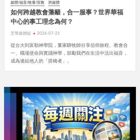
媒體/福音/牧養/宣教
跨媒體
如何跨越教會藩籬，合一服事？世界華福
中心的事工理念為何？
芝華媒體組
2026-07-21
從台大到富勒神學院，董家驊牧師分享信仰旅程、教會合
一、職場使命與實踐神學，鼓勵我們在生活中活出福音，
成為連結他人的「搭橋者」。