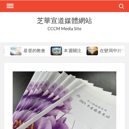
Skip
Search
to
content
芝華宣道媒體網站
CCCM Media Site
基督的教會
本週關注
在變局中持守真道