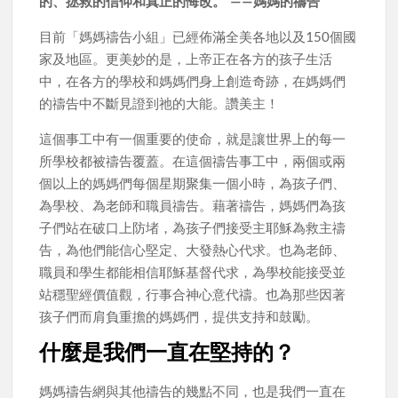
的、拯救的信仰和真正的悔改。”——媽媽的禱告
目前「媽媽禱告小組」已經佈滿全美各地以及150個國
家及地區。更美妙的是，上帝正在各方的孩子生活
中，在各方的學校和媽媽們身上創造奇跡，在媽媽們
的禱告中不斷見證到祂的大能。讚美主！
這個事工中有一個重要的使命，就是讓世界上的每一
所學校都被禱告覆蓋。在這個禱告事工中，兩個或兩
個以上的媽媽們每個星期聚集一個小時，為孩子們、
為學校、為老師和職員禱告。藉著禱告，媽媽們為孩
子們站在破口上防堵，為孩子們接受主耶穌為救主禱
告，為他們能信心堅定、大發熱心代求。也為老師、
職員和學生都能相信耶穌基督代求，為學校能接受並
站穩聖經價值觀，行事合神心意代禱。也為那些因著
孩子們而肩負重擔的媽媽們，提供支持和鼓勵。
什麼是我們一直在堅持的？
媽媽禱告網與其他禱告的幾點不同，也是我們一直在