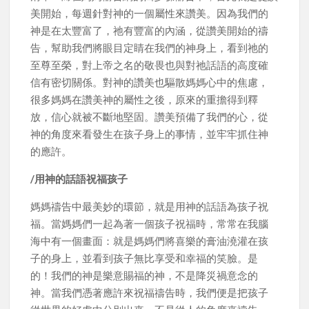
美開始，每週針對神的一個屬性來讚美。因為我們的
神是在太豐富了，祂有豐富的內涵，從讚美開始的禱
告，幫助我們將眼目定睛在我們的神身上，看到祂的
至尊至榮，對上帝之名的敬畏也與對祂話語的高度確
信有密切關係。對神的讚美也驅散媽媽心中的焦慮，
很多媽媽在讚美神的屬性之後，原來的重擔得到釋
放，信心就被不斷地堅固。讚美預備了我們的心，從
神的角度來看發生在孩子身上的事情，並牢牢抓住神
的應許。
/用神的話語祝福孩子
媽媽禱告中最美妙的環節，就是用神的話語為孩子祝
福。當媽媽們一起為著一個孩子祝福時，常常在我腦
海中有一個畫面：就是媽媽們將喜樂的膏油澆灌在孩
子的身上，並看到孩子無比享受和幸福的笑臉。是
的！我們的神是樂意賜福的神，不是降災禍意念的
神。當我們憑著應許來祝福禱告時，我們便是把孩子