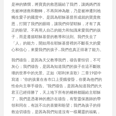
是神的憐憫，將寶貴的救恩賜給了我們，讓媽媽們首
先被神拯救和翻轉，不再與神為敵，乃是被神遷到祂
獨生愛子的國度中。是因為耶穌基督所成就的寶貴救
恩，打開了我們的眼睛，讓我們仰望耶穌，才有了真
正的盼望。不再用人自己的能力和知識來愛我們的孩
子，而是遵循耶穌基督的教導和法則。我們失去了
「人」的能力，開始用在耶穌基督裡的不斷長大的愛
心和信心，來愛我們的孩子…我們也真正得著了能力。
我們禱告，是因為天父教導我們，禱告要恒切，不可
灰心；我們禱告，是因為知道我們的孩子在這不斷敗
壞的世界中的光景。正如《耶利米哀歌》二章19節中
寫道：“你的孩童在各市口上受餓發昏，你要為他們的
性命向主舉手禱告。”我們禱告，是因為知道我們的大
君王已經得勝了，天上地下所有的權柄都賜給主耶穌
了，我們是憑著神的應許在禱告，有聖靈保惠師的帶
領和同在，有說不出的喜樂和盼望；我們為孩子的得
救迫切禱告，是因為我們知道沒有一樣屬靈的福氣，