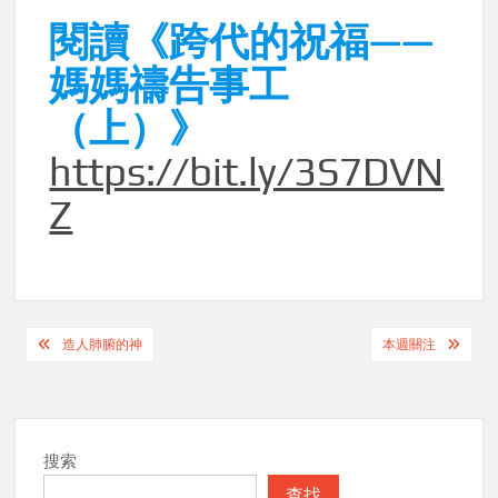
閱讀《跨代的祝福——
媽媽禱告事工
（上）》
https://bit.ly/3S7DVN
Z
Post
造人肺腑的神
本週關注
navigation
搜索
查找