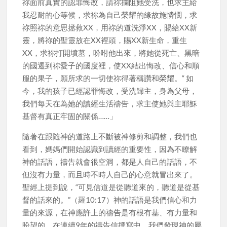
祢面前真實的認罪悔改，請祢攔阻她受洗，也求主給
我忍耐的心等候，求祢為自己榮耀的緣故施憐憫，求
祢照祢的意思拯救XX，用祢的道洗淨XX，賜給XX新
靈，將祢的聖靈放在XX裡頭，賜XX新生命，重生
XX，求祢打開墳墓，吩咐他出來，將她從死亡、黑暗
的國遷到祢愛子的國度裡，使XX結出悔改、信心和順
服的果子，願所求的一切使祢得著稱讚和榮耀。“ 如
今，我的孩子已經認罪悔改，受洗歸主，身為父母，
我們每天在為她的讀經生活禱告，求主使她與主耶穌
基督有真正牢固的關係……」
隨著在跟隨神的道路上不斷被神修剪和調整，我們也
看到，媽媽們開始認識到讀經的重要性，因為不瞭解
神的話語，禱告就會很空洞，都是人自己的話語，不
但沒有力量，而且時不時人自己的心意就冒出來了。
聖經上提到說，“可見信道是從聽道來的，聽道是從基
督的話來的。”（羅10:17）神的話語是我們信心和力
量的來源，在神應許上的禱告是有根有基、有力量和
盼望的。在連續9年的禱告信撰寫中，我們發現神的屬