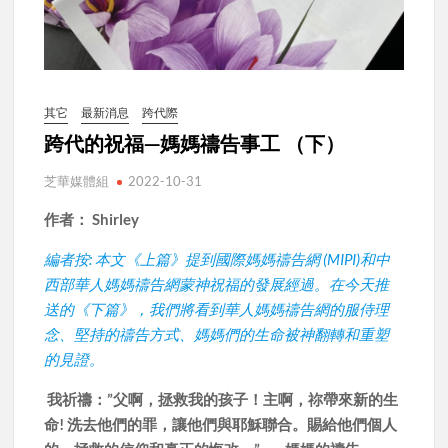
其它
最新消息
跨代際
跨代的祝福—媽媽禱告事工 （下）
芝華媒體組
2022-10-31
作者： Shirley
編者按: 本文《上篇》提到國際媽媽禱告網 (MIPI)和中
西部華人媽媽禱告網蒙神祝福的發展經過。在今天推
送的《下篇》，我們將看到華人媽媽禱告網的服侍理
念、堅持的禱告方式、媽媽們的生命被神翻轉和重塑
的見證。
我祈禱：”父啊，拯救我的孩子！主啊，祢帶來新的生
命! 洗去他們的罪，讓他們與耶穌聯合。賜給他們個人