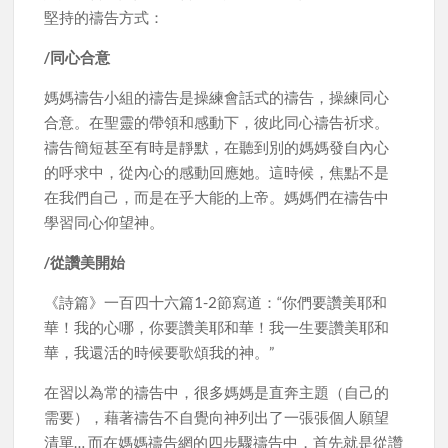
堅持的禱告方式：
/同心合意
媽媽禱告小組的禱告是操練會話式的禱告，操練同心
合意。在聖靈的帶領和感動下，彼此同心禱告祈求。
禱告簡短甚至有時是靜默，在聽到別的媽媽發自內心
的呼求中，從內心的感動回應她。這時候，焦點不是
在我們自己，而是在乎大能的上帝。媽媽們在禱告中
學習同心仰望神。
/從讚美開始
《詩篇》一百四十六篇1-2節寫道：“你們要讚美耶和
華！我的心哪，你要讚美耶和華！我一生要讚美耶和
華，我還活的時候要歌頌我的神。”
在習以為常的禱告中，很多媽媽是直奔主題（自己的
需要），藉著禱告不自覺向神列出了一張張個人願望
清單… 而在媽媽禱告網的四步驟禱告中，首先就是從讚