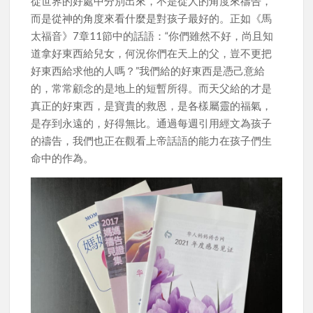
從世界的好處中分別出來，不是從人的角度來禱告，
而是從神的角度來看什麼是對孩子最好的。正如《馬
太福音》7章11節中的話語：“你們雖然不好，尚且知
道拿好東西給兒女，何況你們在天上的父，豈不更把
好東西給求他的人嗎？”我們給的好東西是憑己意給
的，常常顧念的是地上的短暫所得。而天父給的才是
真正的好東西，是寶貴的救恩，是各樣屬靈的福氣，
是存到永遠的，好得無比。通過每週引用經文為孩子
的禱告，我們也正在觀看上帝話語的能力在孩子們生
命中的作為。