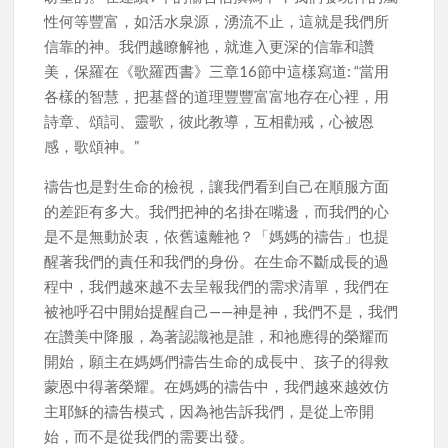
性何等豐富，如活水泉源，湧流不止，這就是我們所
信靠的神。我們越瞭解祂，就進入更深的信靠和讚
美，保羅在《歌羅西書》三章16節中這樣寫道: “當用
各樣的智慧，把基督的道理豐豐富富地存在心裡，用
詩章、頌詞、靈歌，彼此教導，互相勸戒，心被恩
感，歌頌神。”
禱告也是對生命的檢視，讓我們看到自己在順服方面
的差距有多大。我們把神的名掛在嘴邊，而我們的心
是不是無動於衷，依舊遠離祂？「媽媽的禱告」也提
醒著我們的責任和我們的身份。在生命不斷成長的過
程中，我們越來越不去呈報我們的需求清單，我們在
被祂呼召中開始提醒自己——神是神，我們不是，我們
在讚美中降服，為著認識祂是誰，和祂應得的榮耀而
開始，願主在媽媽們禱告生命的成長中、孩子的得救
蒙恩中得著榮耀。在媽媽的禱告中，我們越來越效仿
主耶穌的禱告模式，因為祂告訴我們，是從上帝開
始，而不是從我們的需要出發。