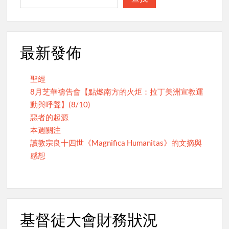
最新發佈
聖經
8月芝華禱告會【點燃南方的火炬：拉丁美洲宣教運
動與呼聲】(8/10)
惡者的起源
本週關注
讀教宗良十四世《Magnifica Humanitas》的文摘與
感想
基督徒大會財務狀況