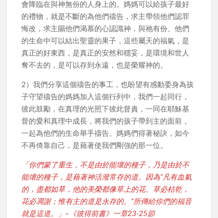
會降臨在與神無份的人身上的。媽媽可以給孩子最好
的禮物，就是不斷的為他們禱告，求主帶領他們認罪
悔改，求主賜他們渴慕的心認識神，與祂有份。他們
的生命中可以結出聖靈的果子，這些屬天的福氣，是
真正的好東西，是真正的安然和穩妥，是環境和世人
奪不去的，是可以存到永遠，也是榮耀神的。
2）我們分享這個禱告的事工，也盼望有感動委身為孩
子守望禱告的媽媽加入這個行列中，我們一起同行，
彼此鼓勵，在真理的光照下彼此督責，一同在耶穌基
督的愛和真理中成長，將我們的孩子帶到主的面前，
一起為他們的生命舉手禱告。媽媽們得著秘訣，如今
不再倚靠自己，是藉著使我們剛強的那一位。
「你們蒙了重生，不是由於能壞的種子，乃是由於不
能壞的種子，是藉著神活潑常存的道。因為“凡有血氣
的，盡都如草，他的美榮都像草上的花。草必枯乾，
花必凋謝；惟有主的道是永存的。”所傳給你們的福音
就是這道。」–《彼得前書》一章23-25節