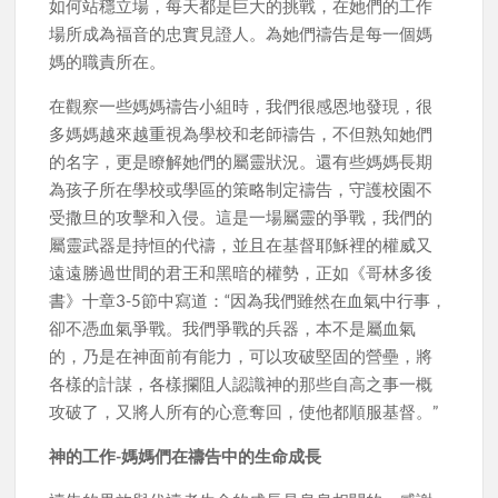
如何站穩立場，每天都是巨大的挑戰，在她們的工作
場所成為福音的忠實見證人。為她們禱告是每一個媽
媽的職責所在。
在觀察一些媽媽禱告小組時，我們很感恩地發現，很
多媽媽越來越重視為學校和老師禱告，不但熟知她們
的名字，更是瞭解她們的屬靈狀況。還有些媽媽長期
為孩子所在學校或學區的策略制定禱告，守護校園不
受撒旦的攻擊和入侵。這是一場屬靈的爭戰，我們的
屬靈武器是持恒的代禱，並且在基督耶穌裡的權威又
遠遠勝過世間的君王和黑暗的權勢，正如《哥林多後
書》十章3-5節中寫道：“因為我們雖然在血氣中行事，
卻不憑血氣爭戰。我們爭戰的兵器，本不是屬血氣
的，乃是在神面前有能力，可以攻破堅固的營壘，將
各樣的計謀，各樣攔阻人認識神的那些自高之事一概
攻破了，又將人所有的心意奪回，使他都順服基督。”
神的工作-媽媽們在禱告中的生命成長