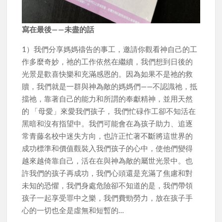
寫在最後——未盡的話
1）我們分享媽媽禱告的事工，邀請你觀看神自己的工
作多麼奇妙，祂的工作依然在繼續，我們想到日後的
光景是歡喜快樂和充滿感恩的。因為如果不是祂的救
贖，我們就是一群與神為敵的媽媽們——不認識祂，抵
擋祂，靠著自己的能力和所謂的奉獻精神，並用天然
的 「母愛」來愛我們孩子， 我們忙碌作工卻不知活在
黑暗和沒有指望中。我們可能會在為孩子助力、追逐
常青藤名校中迷失方向，也許正忙著不斷將這世界的
成功標準和價值觀裝入我們孩子的心中，使他們變得
越來越倚靠自己，活在在與神為敵的屬世光景中。也
許我們的孩子再成功，我們心頭還是充滿了焦慮和對
未知的恐懼，我們身處危險卻不知道的是，我們帶領
孩子一起享受罪中之樂，我們費勁勞力，放在孩子手
心的一切也全是虛無和短暫的…