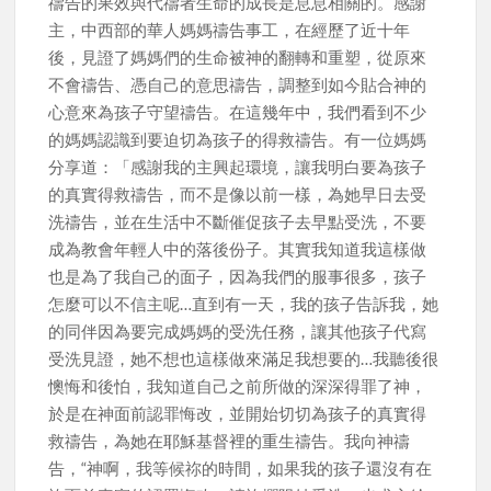
禱告的果效與代禱者生命的成長是息息相關的。感謝
主，中西部的華人媽媽禱告事工，在經歷了近十年
後，見證了媽媽們的生命被神的翻轉和重塑，從原來
不會禱告、憑自己的意思禱告，調整到如今貼合神的
心意來為孩子守望禱告。在這幾年中，我們看到不少
的媽媽認識到要迫切為孩子的得救禱告。有一位媽媽
分享道：「感謝我的主興起環境，讓我明白要為孩子
的真實得救禱告，而不是像以前一樣，為她早日去受
洗禱告，並在生活中不斷催促孩子去早點受洗，不要
成為教會年輕人中的落後份子。其實我知道我這樣做
也是為了我自己的面子，因為我們的服事很多，孩子
怎麼可以不信主呢…直到有一天，我的孩子告訴我，她
的同伴因為要完成媽媽的受洗任務，讓其他孩子代寫
受洗見證，她不想也這樣做來滿足我想要的…我聽後很
懊悔和後怕，我知道自己之前所做的深深得罪了神，
於是在神面前認罪悔改，並開始切切為孩子的真實得
救禱告，為她在耶穌基督裡的重生禱告。我向神禱
告，“神啊，我等候祢的時間，如果我的孩子還沒有在