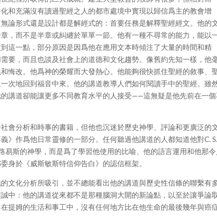
俗化和充滿沒有讀過聖經之人的都市處境中實現以歸信爲主的教會增
道無論形式還是設計都是解經式的：首要任務是解釋聖經經文。他的
一章，而不是半章或糾纏於單單一節。他有一種不尋常的能力，能以
做到這一點，部分原因是因爲他在應用文本時傾注了大量的時間和精
和需要，而且也談及社會上的道德和文化趨勢。像舊約先知一樣，他
義和悔改。他爲神的榮耀而大發熱心。他能夠很快抓住聖經的敘事、
又一次地回到福音中來。他的講道教導人們如何閱讀手中的聖經。雖
他的講道卻能讓更多不同教育水平的人接受——這無疑是他先前在一個
。
於社會分析和時事的書籍，但他也沉迷於歷史神學、評論和更廣泛的
》作爲他日常靈修的一部分。任何聽過他講道的人都知道他對C. S
仿路易斯的神學，而是爲了學習他使用的比喻、他的語言運用和他那令
都委身於《威斯敏斯特信仰告白》的認信框架。
他的文化分析所吸引，並不總能看出他的講道與歷史性信條的聯繫有
虔誠中：他的講道從來都不是那種腦洞大開的新論點，以至於讓爭論
。在提姆的生活和事工中，沒有任何地方比在他生命的最後幾年與癌