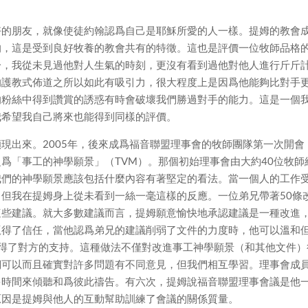
好的朋友，就像使徒約翰認爲自己是耶穌所愛的人一樣。提姆的教會
的，這是受到良好牧養的教會共有的特徵。這也是評價一位牧師品格
分，我從未見過他對人生氣的時刻，更沒有看到過他對他人進行斤斤
的護教式佈道之所以如此有吸引力，很大程度上是因爲他能夠比對手
的粉絲中得到讚賞的誘惑有時會破壞我們勝過對手的能力。這是一個
我希望我自己將來也能得到同樣的評價。
現出來。2005年，後來成爲福音聯盟理事會的牧師團隊第一次開會
爲「事工的神學願景」（TVM）。那個初始理事會由大約40位牧師
我們的神學願景應該包括什麼內容有著堅定的看法。當一個人的工作
但我在提姆身上從未看到一絲一毫這樣的反應。一位弟兄帶著50條
這些建議。就大多數建議而言，提姆願意愉快地承認建議是一種改進
贏得了信任，當他認爲弟兄的建議削弱了文件的力度時，他可以溫和
贏得了對方的支持。這種做法不僅對改進事工神學願景（和其他文件）
們可以而且確實對許多問題有不同意見，但我們相互學習。理事會成
多時間來傾聽和爲彼此禱告。有六次，提姆說福音聯盟理事會議是他
原因是提姆與他人的互動幫助訓練了會議的關係質量。