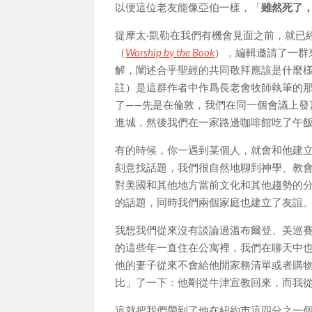
以便這位老友能像亞伯一樣，「
雖然死了
提摩太·凱勒在我們有機會見面之前，就已
（
Worship by the Book
），編輯邀請了一群
解，闡述合乎聖經的共同敬拜應該是什麼樣
註）是這群作者中作爲長老會牧師執筆的那
了——先是在倫敦，我們在同一個會議上
進城，然後我們在一家路邊咖啡館吃了午
有的時候，你一遇到某個人，就會和他建
刻意找話題，我們很自然地聊到神學、教
對美國和其他地方當前文化和其他趨勢的分
的話題，同時我們兩個家庭也建立了友誼
我想我們從來沒有談論過溫布爾登、美巡
的這些年一直住在公寓裡，我們在聊天中
他的妻子從來不會給他開家務清單或者購
比」了一下：他剛從牛津宣教回來，而我
這就把我們帶到了他在紐約市這四分之一