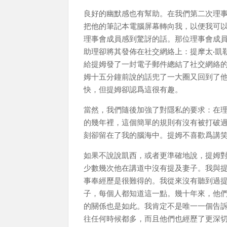
良好的幽默感也有幫助。在我們第二次理事
把他的筆記本電腦屏幕轉向我，以便我可
理事會成員感到驚訝的話。那位理事會成
助理卻將其發佈在社交網絡上：提摩太·凱
給提姆發了一封電子郵件總結了社交網絡
姆十五分鐘前說的話兜了一大圈又回到了
快，但提姆卻認爲這很有趣。
當然，我們隨後加強了對隱私的要求：在
的幾年裡，這個簡單的規則有沒有被打破
刻卻留在了我的腦海中。提姆不喜歡爲講笑
如果不說說凱西，或者更準確地說，提姆
少數幾次他在講道中沒有提及妻子。我與
事奉經歷是很難得的。我從來沒有聽到過
子，每個人都知道這一點。幾十年來，他
的關係也是如此。我肯定不是唯一一個告
往任何時候都多，而且他們也經歷了更深