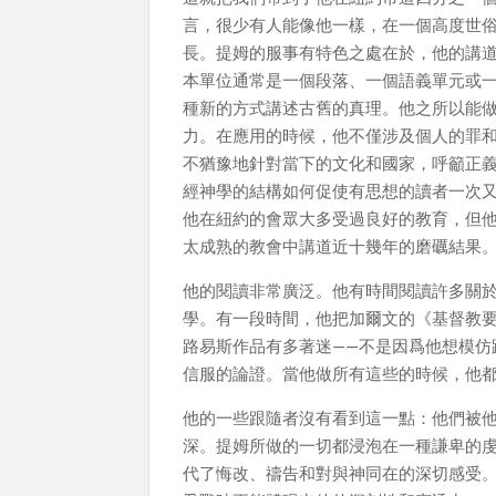
言，很少有人能像他一樣，在一個高度世
長。提姆的服事有特色之處在於，他的講
本單位通常是一個段落、一個語義單元或
種新的方式講述古舊的真理。他之所以能
力。在應用的時候，他不僅涉及個人的罪
不猶豫地針對當下的文化和國家，呼籲正
經神學的結構如何促使有思想的讀者一次
他在紐約的會眾大多受過良好的教育，但
太成熟的教會中講道近十幾年的磨礪結果
他的閱讀非常廣泛。他有時間閱讀許多關
學。有一段時間，他把加爾文的《基督教要義
路易斯作品有多著迷——不是因爲他想模
信服的論證。當他做所有這些的時候，他
他的一些跟隨者沒有看到這一點：他們被
深。提姆所做的一切都浸泡在一種謙卑的
代了悔改、禱告和對與神同在的深切感受