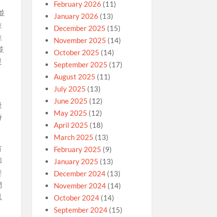
February 2026
(11)
並
January 2026
(13)
位
December 2025
(15)
位
November 2025
(14)
並
October 2025
(14)
提
September 2025
(17)
August 2025
(11)
July 2025
(13)
June 2025
(12)
後
May 2025
(12)
時
April 2025
(18)
March 2025
(13)
有
February 2025
(9)
和
January 2025
(13)
妻
December 2024
(13)
們
November 2024
(14)
以
October 2024
(14)
September 2024
(15)