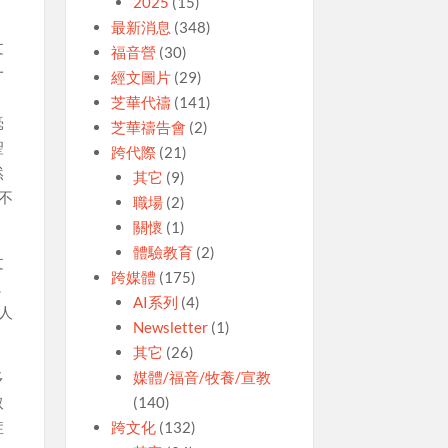
2025
(15)
最新消息
(348)
文
福音營
(30)
一
經文圖片
(29)
芝華代禱
(141)
毫
芝華禱告會
(2)
聖
跨代際
(21)
然
其它
(9)
不
職場
(2)
關懷
(1)
體驗教育
(2)
文
跨媒體
(175)
.
AI系列
(4)
人
Newsletter
(1)
其它
(26)
媒體/福音/牧養/宣教
多
(140)
取
跨文化
(132)
症