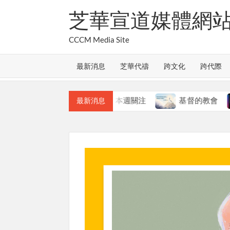
Skip
芝華宣道媒體網
to
content
CCCM Media Site
最新消息
芝華代禱
跨文化
跨代際
教會的合一
本週關注
基督的教會
本
最新消息