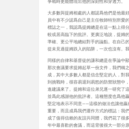
爭戰時更能體現出他的深刻性和穿透力。
大多數與提姆相處的人都認爲他們是他最
員中有不少認爲自己是主任牧師特別所愛
標誌之一，我認爲提姆總是在這一點上得
較或居高臨下的批評。更廣泛地說，提姆
準確、更公平地總結對手的論點。在自己
從未見過提姆跌入的陷阱，一次也沒有。
同樣的自律和基督徒的謙和總是在爭論中顯
那次會議要求提姆起草一份文件，我們稱之
成，其中大多數人都是信念堅定的人，對
到挑戰時，很容易退到易怒的防禦狀態中，
進建議來了。提姆和這位弟兄逐一研究了
並爲此感謝他的批評者。這種態度也爲他
堅定地表示不同意——這樣的做法也讓他
重要，而且成爲我們運作方式的標誌：我
成了值得信賴的友誼共同體，我們花了很
年中最喜歡的會議，而這背後很大一部分