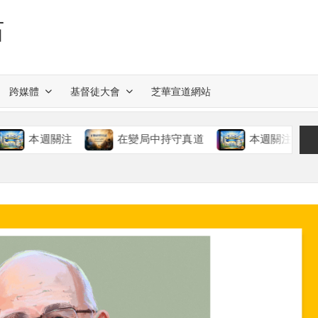
站
跨媒體
基督徒大會
芝華宣道網站
週關注
在變局中持守真道
本週關注
慈愛