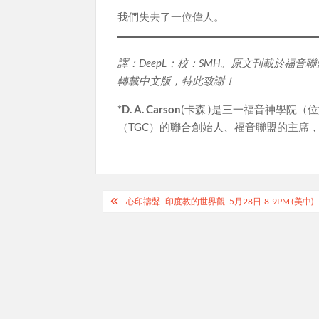
我們失去了一位偉人。
譯：
DeepL
；校：
SMH
。原文刊載於福音聯
轉載中文版，特此致謝！
*D. A. Carson
(卡森 )是三一福音神學院
（TGC）的聯合創始人、福音聯盟的主席
Post
心印禱聲–印度教的世界觀 5月28日 8-9PM (美中)
navigation