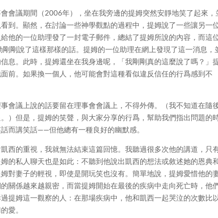
會會議期間（2006年），坐在我旁邊的提姆突然安靜地笑了起來，
以看到。顯然，在討論一些神學觀點的過程中，提姆說了一些讓另一
員給他的一位助理發了一封電子郵件，總結了提姆所說的內容，而這
勒剛剛說了這樣那樣的話。提姆的一位助理在網上發現了這一消息，
的信息。此時，提姆還坐在我身邊呢，「我剛剛真的這麼說了嗎？」
他面前。如果換一個人，他可能會對這種看似違反信任的行爲感到不
理事會議上說的話要留在理事會會議上，不得外傳。（我不知道在隨
過。）但是，提姆的笑聲，與大家分享的行爲，幫助我們指出問題的
話而講笑話——但他總有一種良好的幽默感。
對凱西的重視，我就無法結束這篇回憶。我聽過很多次他的講道，只
提姆的私人聊天也是如此：不聽到他說出凱西的想法或敘述她的恩典
提姆對妻子的輕視，即使是開玩笑也沒有。簡單地說，提姆愛惜他的
們的關係越來越親密，而當提姆開始在最後的疾病中走向死亡時，他
訴過提姆這一觀察的人：在那場疾病中，他和凱西一起哭泣的次數比
切的愛。