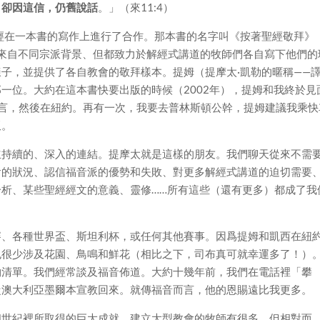
，卻因這信，仍舊說話
。」（來11:4）
經在一本書的寫作上進行了合作。那本書的名字叫《按著聖經敬拜》
來自不同宗派背景、但都致力於解經式講道的牧師們各自寫下他們的
子，並提供了各自教會的敬拜樣本。提姆（提摩太·凱勒的暱稱——
一位。大約在這本書快要出版的時候（2002年），提姆和我終於見
發言，然後在紐約。再有一次，我要去普林斯頓公幹，提姆建議我乘快
飯。
立持續的、深入的連結。提摩太就是這樣的朋友。我們聊天從來不需
會的狀況、認信福音派的優勢和失敗、對更多解經式講道的迫切需要
析、某些聖經經文的意義、靈修……所有這些（還有更多）都成了我
。
賽、各種世界盃、斯坦利杯，或任何其他賽事。因爲提姆和凱西在紐
也很少涉及花園、鳥鳴和鮮花（相比之下，司布真可就幸運多了！）
物清單。我們經常談及福音佈道。大約十幾年前，我們在電話裡「攀
從澳大利亞墨爾本宣教回來。就傳福音而言，他的恩賜遠比我更多。
個世紀裡所取得的巨大成就。建立大型教會的牧師有很多，但相對而