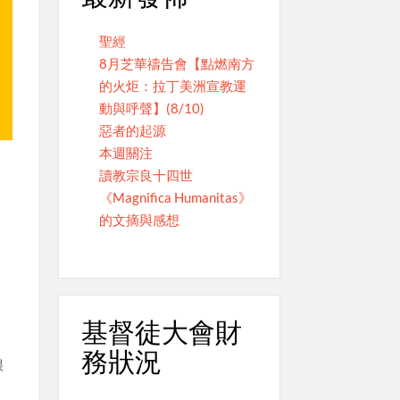
聖經
8月芝華禱告會【點燃南方
的火炬：拉丁美洲宣教運
動與呼聲】(8/10)
惡者的起源
本週關注
讀教宗良十四世
《Magnifica Humanitas》
的文摘與感想
基督徒大會財
務狀況
很
，