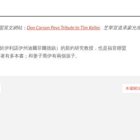
盟英文網站：
Don Carson Pays Tribute to Tim Keller
.
芝華宣道承蒙允
（位於伊利諾伊州迪爾菲爾德鎮）的新約研究教授，也是福音聯盟
，著有多本書；和妻子喬伊有兩個孩子。
本週關