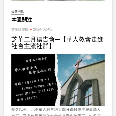
最新消息
本週關注
芝華媒體組
2024-02-05
芝華二月禱告會—【華人教會走進
社會主流社群】
長久以來，北美華人教會絕大部分都只專注服事華人
社群，雖有使用英語的堂會或是青少年事工，也多只