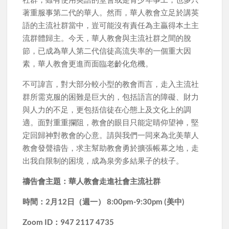
著重服事第二代的華人。然而，華人教會立足於講英
語的主流社群當中，豈可能沒有責任為主贏得本土主
流群體歸主。今天，華人教會與主流社群之間的脫
節，已成為華人第二代信徒高流失率的一個重大因
素，華人教會更進而面臨老齡化危機。
不可諱言，對大部分較小型的教會而言，走入主流社
群所需克服的困難是巨大的，包括語言的障礙、財力
與人力的不足，更包括信徒在心態上及文化上的調
適。面對重重攔阻，教會的眼目只能定睛仰望神，堅
定回歸神對教會的心意。請與我們一同來為北美華人
教會發聲禱告，求主幫助教會勇於擴張帳幕之地，走
出我自限制的困境，成為泉旁多結果子的枝子。
禱告會主題：華人教會走進社會主流社群
時間：2月12日（週一） 8:00pm-9:30pm (美中)
Zoom ID：947 2117 4735