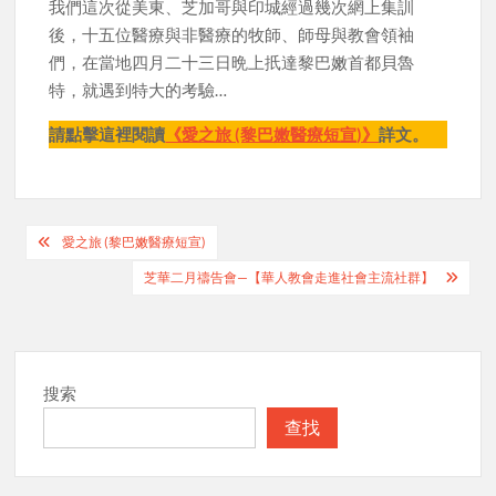
我們這次從美東、芝加哥與印城經過幾次網上集訓
後，十五位醫療與非醫療的牧師、師母與教會領袖
們，在當地四月二十三日晩上扺達黎巴嫩首都貝魯
特，就遇到特大的考驗…
請點擊這裡閱讀
《愛之旅 (黎巴嫩醫療短宣)》
詳文。
Post
愛之旅 (黎巴嫩醫療短宣)
navigation
芝華二月禱告會—【華人教會走進社會主流社群】
搜索
查找