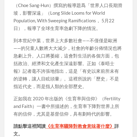
（Choe Sang-Hun）撰寫的報導題爲「世界人口長期滑
坡，影響深遠」（Long Slide Looms for World
Population, With Sweeping Ramifications， 5月22
日），報導了全球生育率急劇下降的情況。
到本世紀中葉，世界上大多數社會——不僅僅是歐洲
——的兒童人數將大大減少，社會的年齡分佈情況也將
急劇上升。人口將萎縮，這會對生活的各個方面，包
括政治、經濟和文化產生深遠影響。正如《泰晤士
報》記者毫不誇張地指出，這是「有史以來前所未有
的逆轉，讓人目眩頭暈」。這裡所說的「歷史」不是
指近代史，而是指人類的全部歷史。
正如我在 2020 年出版的《生育率與信仰》（Fertility
and Faith）一書中所描述的，生育率下降對世界上所
有的信仰，尤其是基督信仰，具有劃時代的影響。
請點擊這裡閱讀
《生育率驟降對教會意味著什麼》
詳
文。