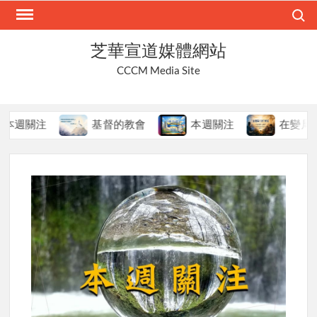
Skip
Search
to
content
芝華宣道媒體網站
CCCM Media Site
關注
基督的教會
本週關注
在變局中持守