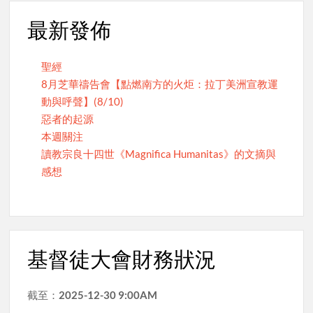
最新發佈
聖經
8月芝華禱告會【點燃南方的火炬：拉丁美洲宣教運
動與呼聲】(8/10)
惡者的起源
本週關注
讀教宗良十四世《Magnifica Humanitas》的文摘與
感想
基督徒大會財務狀況
截至：
2025-12-30 9:00AM