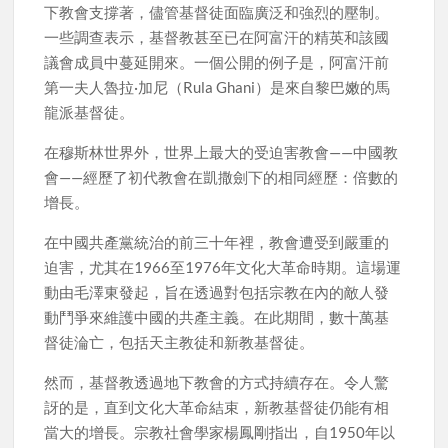
下教會支撐著，儘管基督徒面臨廣泛和強烈的壓制。
一些調查表示，基督教甚至已在阿富汗的精英和該國
議會成員中蔓延開來。一個公開的例子是，阿富汗前
第一夫人魯拉·加尼（Rula Ghani）是來自黎巴嫩的馬
龍派基督徒。
在穆斯林世界外，世界上最大的受迫害教會——中國教
會——經歷了初代教會在凱撒劍下的相同經歷：倍數的
增長。
在中國共產黨統治的前三十年裡，教會遭受到嚴重的
迫害，尤其在1966至1976年文化大革命時期。這場運
動由毛澤東發起，旨在透過對包括宗教在內的敵人發
動鬥爭來維護中國的共產主義。在此期間，數十萬基
督徒淪亡，包括天主教徒和新教基督徒。
然而，基督教透過地下教會的方式持續存在。令人驚
訝的是，直到文化大革命結束，新教基督徒仍能有相
當大的增長。宗教社會學家楊鳳剛指出，自1950年以