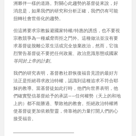
洲夥伴一樣的道路。對關心此趨勢的基督徒來說，好
消息是，如果我們的研究和分析正確，我們仍有可能
扭轉社會世俗化的趨勢。
但這將要求宗教躲避國家特權/特惠的誘惑，也不要視
宗教競爭為一種威脅而拒之門外。這種做法並沒有要
求基督徒脫離公眾生活或完全放棄政治，然而，它強
烈警告基督徒不要把任何政黨、政治意識形態或國家
等同於上帝的計劃
。
我們的研究表明，基督教社群恢復福音見證的最好方
法正是拒絕尋求政治特權，認識到這種追求不符合耶
穌的教導。當基督徒如此行時，他們向世界表明，他
們確實堅信基督給予的承諾——任何權勢（天上的和地
上的）都不能勝過、擊敗祂的教會。拒絕政治特權將
使基督徒更加依賴聖靈，倚靠祂的力量打開人們的心
接受福音。
________________________________________