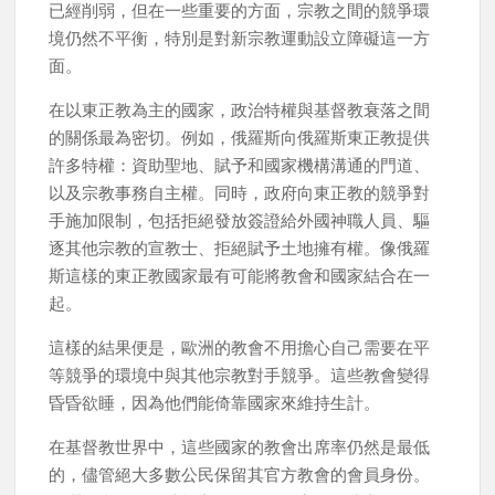
已經削弱，但在一些重要的方面，宗教之間的競爭環
境仍然不平衡，特別是對新宗教運動設立障礙這一方
面。
在以東正教為主的國家，政治特權與基督教衰落之間
的關係最為密切。例如，俄羅斯向俄羅斯東正教提供
許多特權：資助聖地、賦予和國家機構溝通的門道、
以及宗教事務自主權。同時，政府向東正教的競爭對
手施加限制，包括拒絕發放簽證給外國神職人員、驅
逐其他宗教的宣教士、拒絕賦予土地擁有權。像俄羅
斯這樣的東正教國家最有可能將教會和國家結合在一
起。
這樣的結果便是，歐洲的教會不用擔心自己需要在平
等競爭的環境中與其他宗教對手競爭。這些教會變得
昏昏欲睡，因為他們能倚靠國家來維持生計。
在基督教世界中，這些國家的教會出席率仍然是最低
的，儘管絕大多數公民保留其官方教會的會員身份。