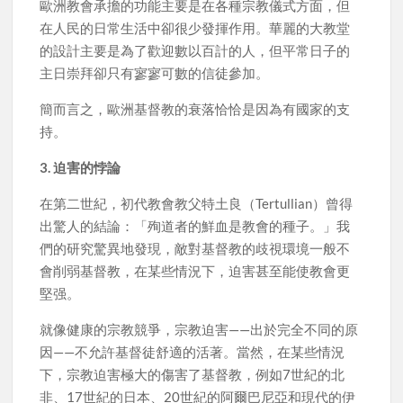
歐洲教會承擔的功能主要是在各種宗教儀式方面，但
在人民的日常生活中卻很少發揮作用。華麗的大教堂
的設計主要是為了歡迎數以百計的人，但平常日子的
主日崇拜卻只有寥寥可數的信徒參加。
簡而言之，歐洲基督教的衰落恰恰是因為有國家的支
持。
3. 迫害的悖論
在第二世紀，初代教會教父特土良（Tertullian）曾得
出驚人的結論：「殉道者的鮮血是教會的種子。」我
們的研究驚異地發現，敵對基督教的歧視環境一般不
會削弱基督教，在某些情況下，迫害甚至能使教會更
堅强。
就像健康的宗教競爭，宗教迫害——出於完全不同的原
因——不允許基督徒舒適的活著。當然，在某些情況
下，宗教迫害極大的傷害了基督教，例如7世紀的北
非、17世紀的日本、20世紀的阿爾巴尼亞和現代的伊