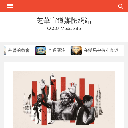
Skip
Search
to
content
芝華宣道媒體網站
CCCM Media Site
教會
本週關注
在變局中持守真道
本週關