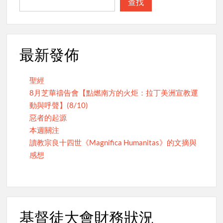
查找
最新發佈
聖經
8月芝華禱告會【點燃南方的火炬：拉丁美洲宣教運
動與呼聲】(8/10)
惡者的起源
本週關注
讀教宗良十四世《Magnifica Humanitas》的文摘與
感想
基督徒大會財務狀況