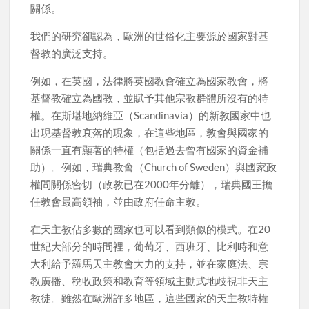
關係。
我們的研究卻認為，歐洲的世俗化主要源於國家對基
督教的廣泛支持。
例如，在英國，法律將英國教會確立為國家教會，將
基督教確立為國教，並賦予其他宗教群體所沒有的特
權。在斯堪地納維亞（Scandinavia）的新教國家中也
出現基督教衰落的現象，在這些地區，教會與國家的
關係一直有顯著的特權（包括過去曾有國家的資金補
助）。例如，瑞典教會（Church of Sweden）與國家政
權間關係密切（政教已在2000年分離），瑞典國王擔
任教會最高領袖，並由政府任命主教。
在天主教佔多數的國家也可以看到類似的模式。在20
世紀大部分的時間裡，葡萄牙、西班牙、比利時和意
大利給予羅馬天主教會大力的支持，並在家庭法、宗
教廣播、稅收政策和教育等領域主動式地歧視非天主
教徒。雖然在歐洲許多地區，這些國家的天主教特權