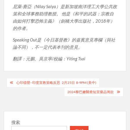
尼萊·賽亞（Nilay Saiya）是新加坡南洋理工大學公共政
策和全球事務助理教授。 他是《和平的武器：宗教自
由如何打擊恐怖主義》（劍橋大學出版社，2018年）
的作者。
Speaking Out是《今日基督教》的嘉賓意見專欄（與社
論不同），不一定代表本刊的意見。
翻譯：元鵬、吳京寧/校編：Yiting Tsai
Post
心印禱聲–印度宣教策略反思 2月25日 8-9PM (美中)
navigation
2024黎巴嫩醫療短宣藥品籌款
搜索