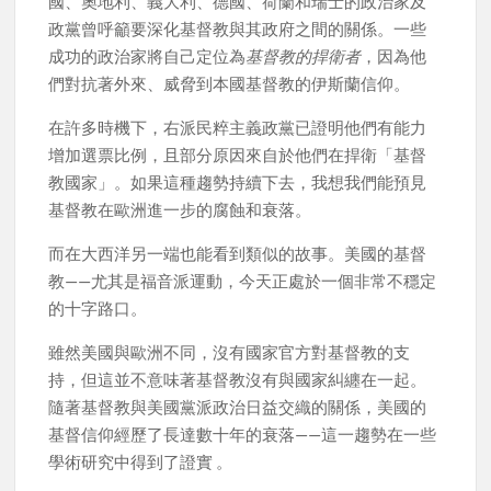
國、奧地利、義大利、德國、荷蘭和瑞士的政治家及
政黨曾呼籲要深化基督教與其政府之間的關係。一些
成功的政治家將自己定位為
基督教的捍衛者
，因為他
們對抗著外來、威脅到本國基督教的伊斯蘭信仰。
在許多時機下，右派民粹主義政黨已證明他們有能力
增加選票比例，且部分原因來自於他們在捍衛「基督
教國家」。如果這種趨勢持續下去，我想我們能預見
基督教在歐洲進一步的腐蝕和衰落。
而在大西洋另一端也能看到類似的故事。美國的基督
教——尤其是福音派運動，今天正處於一個非常不穩定
的十字路口。
雖然美國與歐洲不同，沒有國家官方對基督教的支
持，但這並不意味著基督教沒有與國家糾纏在一起。
隨著基督教與美國黨派政治日益交織的關係，美國的
基督信仰經歷了長達數十年的衰落——這一趨勢在一些
學術研究中得到了證實 。