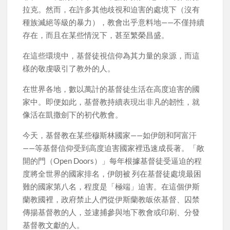
拉克。然而，在許多其他歧視和迫害的處境下（沒有
種族滅絕等級的暴力），教會出乎意料地——不僅持續
存在，而且在某些情況下，甚至繁榮昌盛。
在這些環境中，基督徒視信仰為其力量的泉源，而這
樣的敬虔吸引了教外的人。
在世界各地，數以萬計的基督徒生活在高度迫害的國
家中。即便如此，基督教持續表現出非凡的韌性，就
像活在凱撒劍下的初代教會。
今天，基督教在某些穆斯林國家——如伊朗和阿富汗
——等基督信仰受到高度迫害國家裡迅速成長著。「敞
開的門（Open Doors）」每年根據基督徒受逼迫的程
度將全世界的國家排名，伊朗被 列在基督徒處境最困
難的國家第八名，程度是「極端」迫害。在這個伊斯
蘭教國裡，政府禁止人們從伊斯蘭教皈依基督、囚禁
傳揚基督教的人，並逮捕參與地下教會或印刷、分發
基督教文獻的人。