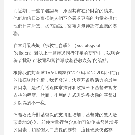
而近期，一些學者認為，原因其實在於財富的積累。
他們相信日益富裕使人們不必尋求更高的力量來提供
他們日常所需。換句話說，富裕與無神論有直接的關
聯。
在本月發表於《宗教社會學》（Sociology of
Religion）雜誌上一篇經過同行評審的研究中，我與合
著者挑戰了“教育和富裕導致基督教衰落”的論點。
根據我們對全球166個國家在2010年至2020年間進行
的抽樣統計分析，我們發現，決定基督教活力的最重
要因素，是政府透過國家法律和政策給予基督教官方
支持的程度。然而，作用的方式與許多火熱的基督徒
所以為的不一樣。
伴隨著政府對基督教的支持度增加，基督徒的總人數
顯著地
減少
。即使考量裡包含其他可能使基督教增長
的因素，如整體人口成長的趨勢，這種現象仍然存