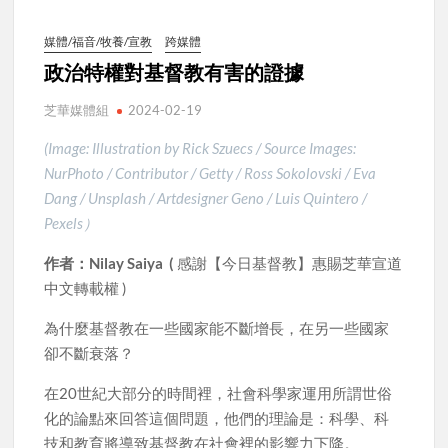
媒體/福音/牧養/宣教
跨媒體
政治特權對基督教有害的證據
芝華媒體組
2024-02-19
(Image: Illustration by Rick Szuecs / Source Images:
NurPhoto / Contributor / Getty / Ross Sokolovski / Eva
Dang / Unsplash / Artdesigner Geno / Luis Quintero /
Pexels）
作者：Nilay Saiya (
感謝【今日基督教】惠賜芝華宣道
中文轉載權 )
為什麼基督教在一些國家能不斷增長，在另一些國家
卻不斷衰落？
在20世紀大部分的時間裡，社會科學家運用所謂世俗
化的論點來回答這個問題，他們的理論是：科學、科
技和教育將導致基督教在社會裡的影響力下降。