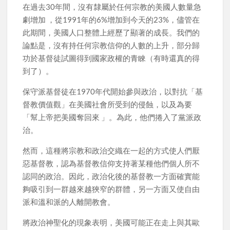
在過去30年間，沒有隸屬於任何宗教的美國人數量急
劇增加 ，從1991年的6%增加到今天的23%，儘管在
此期間，美國人口整體上經歷了顯著的成長。我們的
論點是，沒有持任何宗教信仰的人數的上升，部分歸
功於基督徒試圖得到國家政權的青睞（有時還真的得
到了）。
保守派基督徒在1970年代開始參與政治，以對抗「基
督教價值觀」在美國社會所受到的侵蝕，以及為要
「幫上帝把美國奪回來 」。為此，他們捲入了黨派政
治。
然而，這種將宗教和政治交織在一起的方式使人們厭
惡基督教，認為基督教信仰支持著某種他們個人所不
認同的政治。因此，政治化後的基督教一方面確實能
夠吸引到一群越來越狹窄的群體，另一方面又使自由
派和溫和派的人離開教會。
將政治神聖化的現象表明，美國可能正在走上與其歐