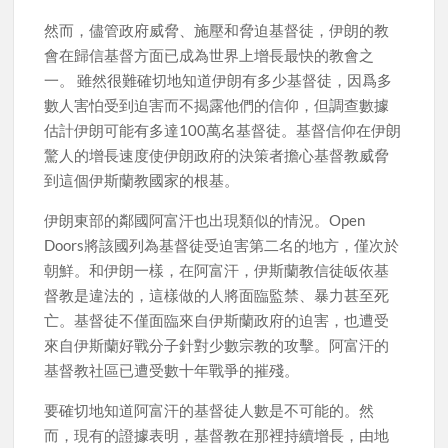
然而，儘管政府威脅、施壓和脅迫基督徒，伊朗的教
會在歸信基督方面已成為世界上增長最快的教會之
一。 雖然很難確切地知道伊朗有多少基督徒，因爲多
數人害怕受到迫害而不揭露他們的信仰，但調查數據
估計伊朗可能有多達100萬名基督徒。基督信仰在伊朗
驚人的增長速度使伊朗政府的決策者擔心基督教威脅
到這個伊斯蘭教國家的根基。
伊朗東部的鄰國阿富汗也出現類似的情況。Open
Doors將該國列為基督徒受迫害第二名的地方，僅次於
朝鮮。和伊朗一樣，在阿富汗，伊斯蘭教信徒皈依基
督教是違法的，這樣做的人將面臨監禁、暴力甚至死
亡。基督徒不僅面臨來自伊斯蘭政府的迫害，也遭受
來自伊斯蘭好戰分子針對少數宗教的攻擊。阿富汗的
基督教社區已遭受數十年戰爭的摧殘。
要確切地知道阿富汗的基督徒人數是不可能的。然
而，現有的證據表明，基督教在那裡持續增長，由地