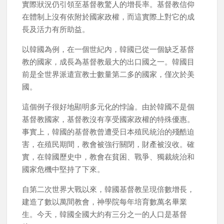
實際狀況仍引領至基督教驚人的增長率。基督教信仰
在體制上沒有依附於國家政權，而這實際上對它的成
長及活力有所助益。
以韓國為例，在一個世紀內，韓國已從一個缺乏基督
教的國家，成長為基督教最大的出口國之一。韓國目
前是全世界派遣宣教士數量第二多的國家，僅次於美
國。
這個例子很好地顯明多元化的悖論。由於韓國不是個
基督教國家，基督教沒有享受國家政權的特殊優惠。
事實上，韓國的基督教曾遭受日本殖民統治的殘酷迫
害，在殖民期間，教會被強行關閉，財產被沒收。確
實，在韓國歷史中，教會在貧困、戰爭、獨裁統治和
國家危機中堅持了下來。
自第二次世界大戰以來，韓國基督教呈現倍數增長，
建造了數以萬間教會，神學院每年培育數萬名畢業
生。今天，韓國全國大約有三分之一的人口是基督