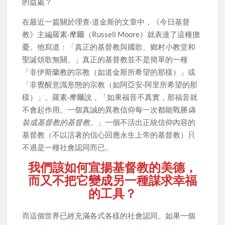
的益處？
在最近一篇關於理查·道金斯的文章中，《今日基督
教》主編羅素·摩爾（Russell Moore）就表達了這種擔
憂。他寫道：「真正的基督教與國歌、鄉村小教堂和
聖誕頌歌無關。」真正的基督教並不是簡單的一種
「非伊斯蘭教的宗教（如道金斯所希望的那樣）」或
「非覺醒意識形態的宗教（如阿亞安·阿里所希望的那
樣）」。羅素·摩爾說，「如果福音不真實，那福音就
不會起作用。一個真誠的異教信仰每一次都能戰勝
偽
裝成基督教的基督教
。」一個不活出正統信仰內容的
基督教（不以活著的信心回應永生上帝的基督教）只
不過是一種社會認同而已。
我們該如何宣揚基督教的美德，
而又不把它變成另一種謀求幸福
的工具？
而這個世界已經充滿各式各樣的社會認同。如果一個