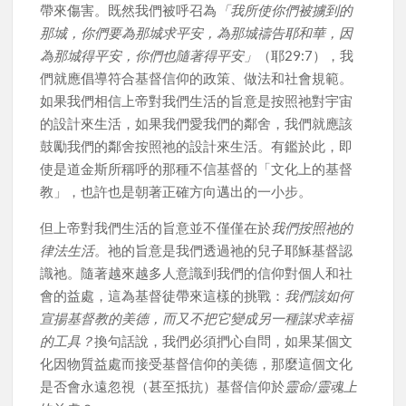
帶來傷害。既然我們被呼召為
「我所使你們被擄到的
那城，你們要為那城求平安，為那城禱告耶和華，因
為那城得平安，你們也隨著得平安」
（耶29:7），我
們就應倡導符合基督信仰的政策、做法和社會規範。
如果我們相信上帝對我們生活的旨意是按照祂對宇宙
的設計來生活，如果我們愛我們的鄰舍，我們就應該
鼓勵我們的鄰舍按照祂的設計來生活。有鑑於此，即
使是道金斯所稱呼的那種不信基督的「文化上的基督
教」，也許也是朝著正確方向邁出的一小步。
但上帝對我們生活的旨意並不僅僅在於
我們按照祂的
律法生活
。祂的旨意是我們透過祂的兒子耶穌基督認
識祂。隨著越來越多人意識到我們的信仰對個人和社
會的益處，這為基督徒帶來這樣的挑戰：
我們該如何
宣揚基督教的美德，而又不把它變成另一種謀求幸福
的工具？
換句話說，我們必須捫心自問，如果某個文
化因物質益處而接受基督信仰的美德，那麼這個文化
是否會永遠忽視（甚至抵抗）基督信仰於
靈命/靈魂上