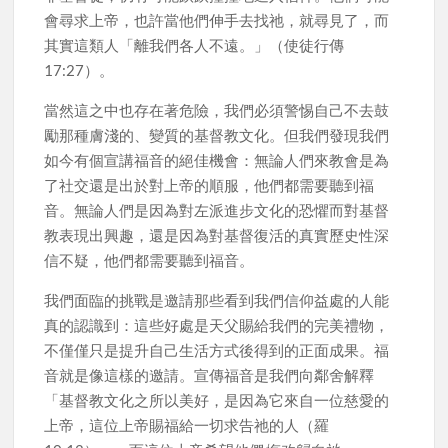
會尋求上帝，也許當他們伸手去找祂，就尋見了，而
其實這類人「離我們各人不遠。」（使徒行傳
17:27）。
當然這之中也存在著危險，我們必須警惕自己不去鼓
勵那種膚淺的、變質的基督教文化。但我們發現我們
如今有個宣講福音的絕佳機會：無論人們來教會是為
了社交還是出於對上帝的順服，他們都需要聽到福
音。無論人們是因為對左派進步文化的恐懼而對基督
教表現出興趣，還是因為對基督復活的真實歷史性深
信不疑，他們都需要聽到福音。
我們面臨的挑戰是邀請那些看到我們信仰益處的人能
真的認識到：這些好處是天父賜給我們的完美禮物，
不僅僅只是提升自己生活方式後得到的正面成果。福
音就是像這樣的邀請。宣傳福音是我們向鄰舍解釋
「基督教文化之所以美好，是因為它來自一位慈愛的
上帝，這位上帝賜福給一切求告祂的人（羅