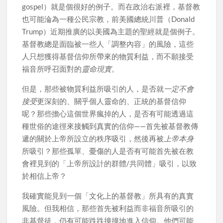
gospel）就是個很好的例子。而在政治右派裡，基督教
也可能淪為一種公民宗教，前美國總統川普（Donald
Trump）近期推廣的以美國為主題的聖經就是個例子。
基督教總是面臨被一些人「調整內容」的風險，這些
人只想獲得基督信仰所帶來的物質利益，而不願接受
福音所呼召面對的
靈命現實
。
但是，那些被物質利益所吸引的人，是否就
一定不會
接受
更深刻的、關乎個人靈命的、正統的基督信仰
呢？那些擔心這個世界瘋掉的人，是否有可能透過這
種世俗的途徑來接觸到真實的信仰——首先被基督教傳
遞的關於上帝所設立的秩序吸引，然後再被
上帝本身
所吸引？那些孤單、憂傷的人是否有可能首先被在教
會裡見到的「上帝所設計的群體/共同體」吸引，以致
於相信上帝？
我確實能見到一個「文化上的基督教」所具有的真實
風險。但我相信，那些首先被利益而非福音所吸引的
非基督徒，仍有可能跌跌撞撞地進入信仰。他們可能