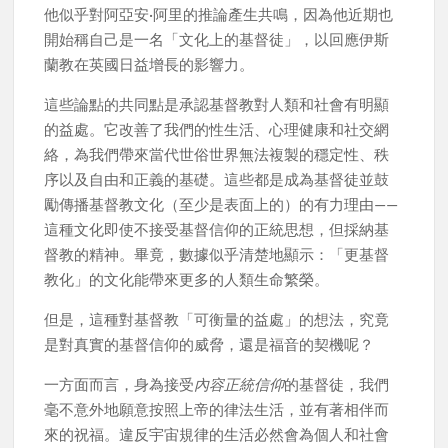
他似乎對阿亞安·阿里的推論產生共鳴，因為他近期也
開始稱自己是一名「文化上的基督徒」，以回應伊斯
蘭教在英國日益增長的影響力。
這些論點的共同點是承認基督教對人類和社會有明顯
的益處。它改善了我們的性生活、心理健康和社交網
絡，為我們帶來當代世俗世界無法複製的穩定性、秩
序以及自由和正義的基礎。這些都是成為基督徒並鼓
勵傳播基督教文化（至少是表面上的）的有力理由——
這種文化即使不接受基督信仰的正統思想，但採納基
督教的精神。畢竟，數據似乎清楚地顯示：「更基督
教化」的文化能帶來更多的人類生命繁榮。
但是，這種對基督教「可衡量的益處」的想法，究竟
是對真實的基督信仰的威脅，還是福音的契機呢？
一方面而言，身為接受
內容正統信仰
的基督徒，我們
毫不意外地願意按照上帝的律法生活，並有著相伴而
來的祝福。違反宇宙規律的生活必然會為個人和社會