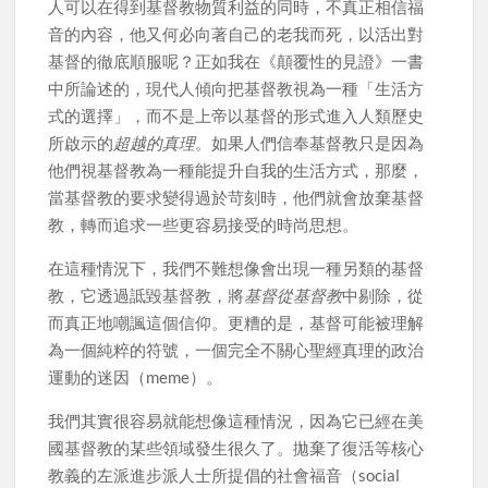
人可以在得到基督教物質利益的同時，不真正相信福
音的內容，他又何必向著自己的老我而死，以活出對
基督的徹底順服呢？正如我在《顛覆性的見證》一書
中所論述的，現代人傾向把基督教視為一種「生活方
式的選擇」，而不是上帝以基督的形式進入人類歷史
所啟示的
超越的真理
。如果人們信奉基督教只是因為
他們視基督教為一種能提升自我的生活方式，那麼，
當基督教的要求變得過於苛刻時，他們就會放棄基督
教，轉而追求一些更容易接受的時尚思想。
在這種情況下，我們不難想像會出現一種另類的基督
教，它透過詆毀基督教，將
基督從基督教
中剔除，從
而真正地嘲諷這個信仰。更糟的是，基督可能被理解
為一個純粹的符號，一個完全不關心聖經真理的政治
運動的迷因（meme）。
我們其實很容易就能想像這種情況，因為它已經在美
國基督教的某些領域發生很久了。拋棄了復活等核心
教義的左派進步派人士所提倡的社會福音（social