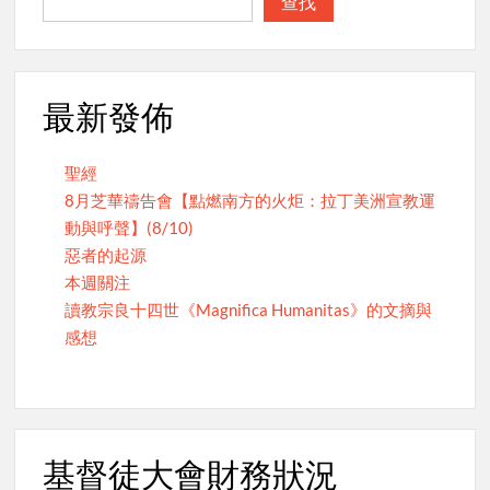
查找
最新發佈
聖經
8月芝華禱告會【點燃南方的火炬：拉丁美洲宣教運
動與呼聲】(8/10)
惡者的起源
本週關注
讀教宗良十四世《Magnifica Humanitas》的文摘與
感想
基督徒大會財務狀況