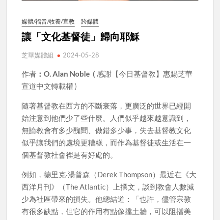
媒體/福音/牧養/宣教
跨媒體
讓「文化基督徒」歸向耶穌
芝華媒體組
2024-05-28
作者
：O. Alan Noble (
感謝【今日基督教】惠賜芝華
宣道中文轉載權 )
隨著基督教在西方的不斷衰落，更廣泛的世界已經開
始注意到他們少了些什麼。人們似乎越來越意識到，
無論教會有多少醜聞、做錯多少事，失去基督教文化
似乎讓我們的處境更糟糕，而作為基督徒或生活在一
個基督教社會裡是有好處的。
例如，德里克·湯普森（Derek Thompson）最近在《大
西洋月刊》（The Atlantic）上撰文，談到教會人數減
少為社區帶來的損失。他總結道：「也許，儘管宗教
有很多缺點，但它的作用有點像擋土牆，可以阻擋美