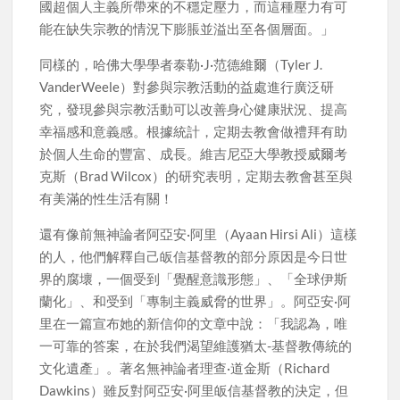
國超個人主義所帶來的不穩定壓力，而這種壓力有可
能在缺失宗教的情況下膨脹並溢出至各個層面。」
同樣的，哈佛大學學者泰勒·J·范德維爾（Tyler J.
VanderWeele）對參與宗教活動的益處進行廣泛研
究，發現參與宗教活動可以改善身心健康狀況、提高
幸福感和意義感。根據統計，定期去教會做禮拜有助
於個人生命的豐富、成長。維吉尼亞大學教授威爾考
克斯（Brad Wilcox）的研究表明，定期去教會甚至與
有美滿的性生活有關！
還有像前無神論者阿亞安·阿里（Ayaan Hirsi Ali）這樣
的人，他們解釋自己皈信基督教的部分原因是今日世
界的腐壞，一個受到「覺醒意識形態」、「全球伊斯
蘭化」、和受到「專制主義威脅的世界」。阿亞安·阿
里在一篇宣布她的新信仰的文章中說：「我認為，唯
一可靠的答案，在於我們渴望維護猶太-基督教傳統的
文化遺產」。著名無神論者理查·道金斯（Richard
Dawkins）雖反對阿亞安·阿里皈信基督教的決定，但