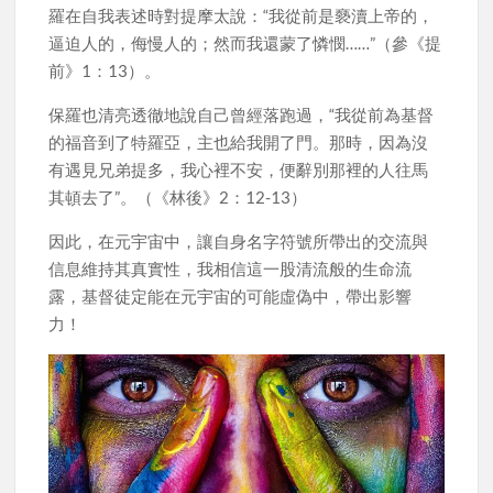
羅在自我表述時對提摩太說：“我從前是褻瀆上帝的，
逼迫人的，侮慢人的；然而我還蒙了憐憫……”（參《提
前》1：13）。
保羅也清亮透徹地說自己曾經落跑過，“我從前為基督
的福音到了特羅亞，主也給我開了門。那時，因為沒
有遇見兄弟提多，我心裡不安，便辭別那裡的人往馬
其頓去了”。（《林後》2：12-13）
因此，在元宇宙中，讓自身名字符號所帶出的交流與
信息維持其真實性，我相信這一股清流般的生命流
露，基督徒定能在元宇宙的可能虛偽中，帶出影響
力！