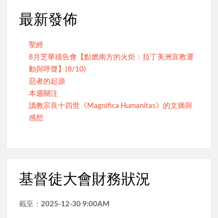
最新發佈
聖經
8月芝華禱告會【點燃南方的火炬：拉丁美洲宣教運
動與呼聲】(8/10)
惡者的起源
本週關注
讀教宗良十四世《Magnifica Humanitas》的文摘與
感想
基督徒大會財務狀況
截至：
2025-12-30 9:00AM