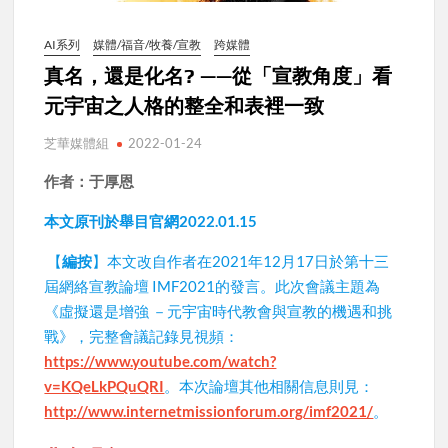
AI系列
媒體/福音/牧養/宣教
跨媒體
真名，還是化名? ——從「宣教角度」看
元宇宙之人格的整全和表裡一致
芝華媒體組
2022-01-24
作者：于厚恩
本文原刊於舉目官網2022.01.15
【
編按
】本文改自作者在2021年12月17日於第十三
屆網絡宣教論壇 IMF2021的發言。此次會議主題為
《虛擬還是增強 －元宇宙時代教會與宣教的機遇和挑
戰》，完整會議記錄見視頻：
https://www.youtube.com/watch?
v=KQeLkPQuQRI
。本次論壇其他相關信息則見：
http://www.internetmissionforum.org/imf2021/
。