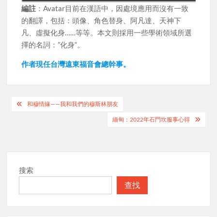
編註
：Avatar目前在漢語中，因處境應用而沒有一致
的翻譯，包括：頭像、角色替身、阿凡達、天神下
凡、虛擬化身……等等。本文則採用一些學術領域所選
擇的名詞：”化身“。
作者現任台灣遠東福音會總幹事。
Post
和穆情緣——我和我們的穆斯林朋友
navigation
緬甸：2022年石門坎服事心得
搜索
查找