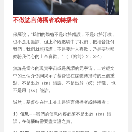
不做謠言傳播者或轉播者
保羅說，“我們的勸勉不是出於錯誤，不是出於汙穢，
也不是用詭詐。但上帝既然驗中了我們，把福音託付
我們，我們就照樣講，不是要討人喜歡，乃是要討那
察驗我們心的上帝喜歡。” （《帖前》2：3-4）
無論是當今的現實宇宙或是所謂的元宇宙，上述經文
中的三個介係詞揭示了基督徒在媒體傳播時的三個重
點。不是出於（ἐκ）錯誤、不是出於（ἐξ）汙穢 、也
不是用（ἐν）詭詐。
誠然，基督徒在世上並非是謠言傳播者或轉播者：
1）信息
——我們的信息內容必須不是出於（ἐκ）錯
誤，在傳播時需要盡查證之責。