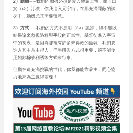
2）動機
——我們的動機必須是愛與榮耀上帝，而非出
於（ἐξ）汙穢：你我進入元宇宙，在那充滿隱蔽的試
探中，動機尤其需要留意。
3）方式
——我們的方式不是用（ἐν）詭詐，絕不能以
結果論來忽視過程與手段的正當性。基督徒進入宇宙
中的初衷，是因為那裡有許多未得救的靈魂，我們要
進入其中為主得人，但手段與方式很重要，絕不能使
用如欺騙或利誘等方式來行事。
但願在這充滿挑戰的世代，你我都能靠著主，同心協
力地來為主贏得靈魂！