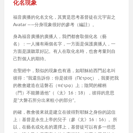
化名現象
福音廣播的化名文化，其實是思考基督徒在元宇宙之
Avatar ——分身現象很好的參考（編註）。
身為福音廣播的廣播人，我們都會取個化名（藝
名）：一人擁有兩個名字，一方面是保護廣播人，一
方面是讓聽眾好記。有人在取化名時，也會考量到自
己對個人的期待。
在聖經中，類似的現象也有過，如耶穌給西門起名叫
彼得：“我還告訴你：你是彼得（Πέτρος），我要把我
的教會建造在這磐石（πέτρᾳ）上；陰間的權柄
（門）不能勝過他”（《太》16：18），彼得的意思
是“大磐石所分出來較小的部分”。
的確，教會後來就是建立在彼得對耶穌之身份的認信
上：基督是永生上帝的兒子（參《太》16：16）。所
以，在藝名或化名的選擇上，基督徒可以有多一些思