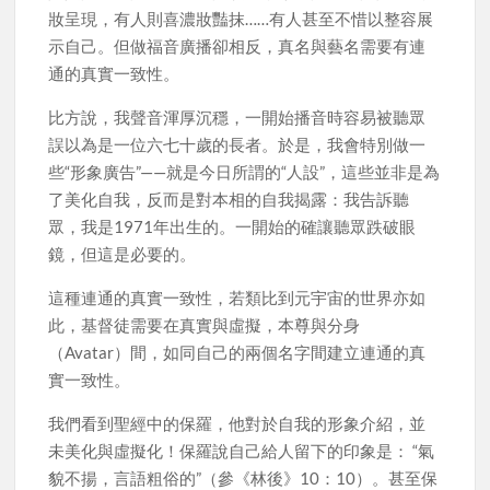
妝呈現，有人則喜濃妝豔抹……有人甚至不惜以整容展
示自己。但做福音廣播卻相反，真名與藝名需要有連
通的真實一致性。
比方說，我聲音渾厚沉穩，一開始播音時容易被聽眾
誤以為是一位六七十歲的長者。於是，我會特別做一
些“形象廣告”——就是今日所謂的“人設”，這些並非是為
了美化自我，反而是對本相的自我揭露：我告訴聽
眾，我是1971年出生的。一開始的確讓聽眾跌破眼
鏡，但這是必要的。
這種連通的真實一致性，若類比到元宇宙的世界亦如
此，基督徒需要在真實與虛擬，本尊與分身
（Avatar）間，如同自己的兩個名字間建立連通的真
實一致性。
我們看到聖經中的保羅，他對於自我的形象介紹，並
未美化與虛擬化！保羅說自己給人留下的印象是： “氣
貌不揚，言語粗俗的”（參《林後》10：10）。甚至保