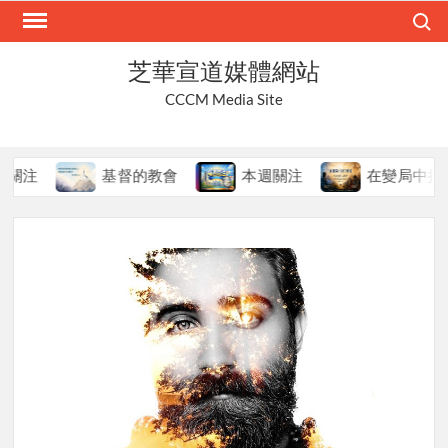
Skip
Search
to
content
芝華宣道媒體網站
CCCM Media Site
基督的教會
本週關注
在變局中持守真道