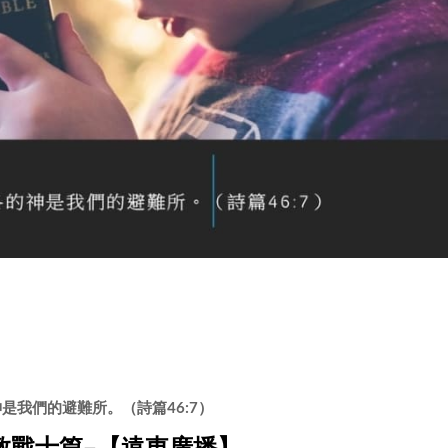
是我們的避難所。（詩篇46:7）
教戰士篇–【遠東廣播】