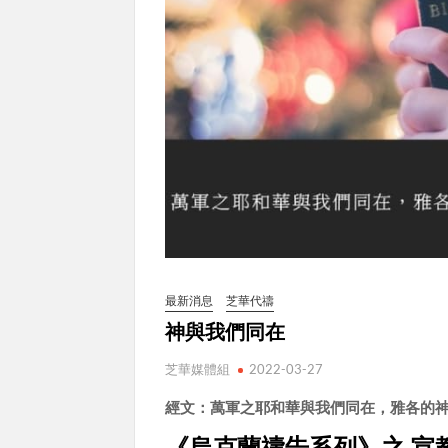
最新消息
芝華代禱
神與我們同在
芝華媒體組
2022-03-27
經文：萬軍之耶和華與我們同在，雅各的神
《烏克蘭禱告系列》之 宣