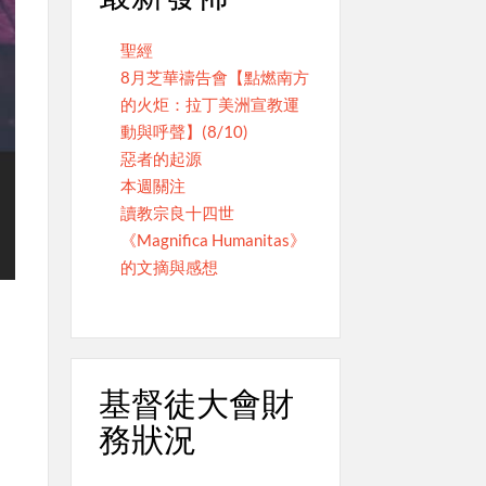
聖經
8月芝華禱告會【點燃南方
的火炬：拉丁美洲宣教運
動與呼聲】(8/10)
惡者的起源
本週關注
讀教宗良十四世
《Magnifica Humanitas》
的文摘與感想
基督徒大會財
務狀況