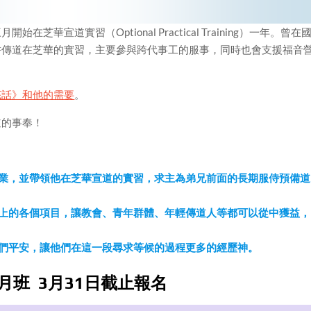
華宣道實習（Optional Practical Training）一年。曾在
耕傳道在芝華的實習，主要參與跨代事工的服事，同時也會支援福音
底話》和他的需要
。
道的事奉！
業，並帶領他在芝華宣道的實習，求主為弟兄前面的長期服侍預備道
上的各個項目，讓教會、青年群體、年輕傳道人等都可以從中獲益，
們平安，讓他們在這一段尋求等候的過程更多的經歷神。
月班 3月31日截止報名