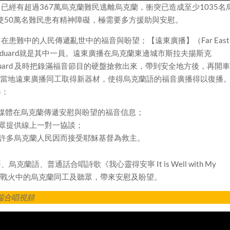
已經有超過367萬烏克蘭難民逃離烏克蘭，衝突已造成至少1035名
已使50萬名難民患有精神障礙，極需要多方援助與安慰。
患難中的人民傳遞亂世中的福音與盼望；【遠東廣播】（Far East
蘭廣播主任Eduard就是其中一員。遠東廣播在烏克蘭東邊城市斯拉夫揚斯克
，Eduard 及時把錄滿福音節目的硬盤搶救出來，帶到安全地方後，再開
）跟當地遠東廣播同工取得新器材，使得烏克蘭語的福音廣播得以復播
得：
交媒體在烏克蘭傳遞安慰與盼望的福音信息；
眾提供線上一對一協談；
許多烏克蘭人民因而接受耶穌基督為救主。
語、普通話合唱詩歌《我心靈得安寧 It is Well with My
為在戰火中的烏克蘭同工及聽眾，帶來安慰及盼望。
l》雲端合唱視頻