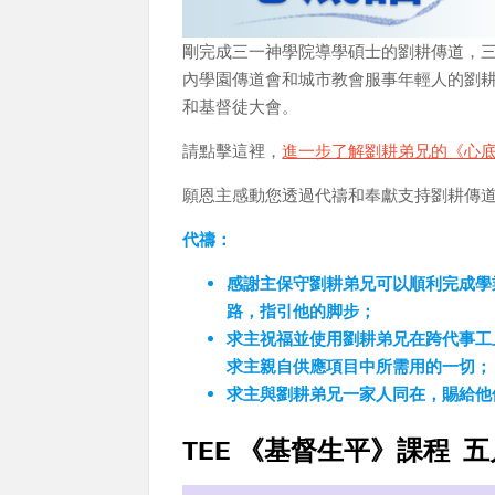
剛完成三一神學院導學碩士的劉耕傳道，三月開始在芝
內學園傳道會和城市教會服事年輕人的劉
和基督徒大會。
請點擊這裡，
進一步了解劉耕弟兄的《心
願恩主感動您透過代禱和奉獻支持劉耕傳
代禱：
感謝主保守劉耕弟兄可以順利完成學
路，指引他的脚步；
求主祝福並使用劉耕弟兄在跨代事工
求主親自供應項目中所需用的一切；
求主與劉耕弟兄一家人同在，賜給他
TEE 《基督生平》課程 五