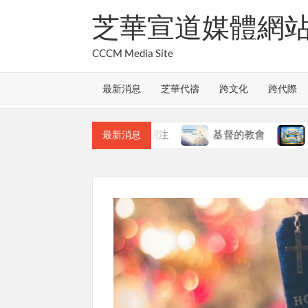
Skip
芝華宣道媒體網
to
content
CCCM Media Site
最新消息
芝華代禱
跨文化
跨代際
會的合一
本週關注
基督的教會
本週關注
最新消息