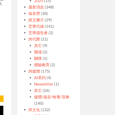
2025
(15)
烏
最新消息
(348)
福音營
(30)
經文圖片
(29)
芝華代禱
(141)
芝華禱告會
(2)
車
跨代際
(21)
。
其它
(9)
職場
(2)
關懷
(1)
體驗教育
(2)
跨媒體
(175)
AI系列
(4)
Newsletter
(1)
其它
(26)
媒體/福音/牧養/宣教
(140)
跨文化
(132)