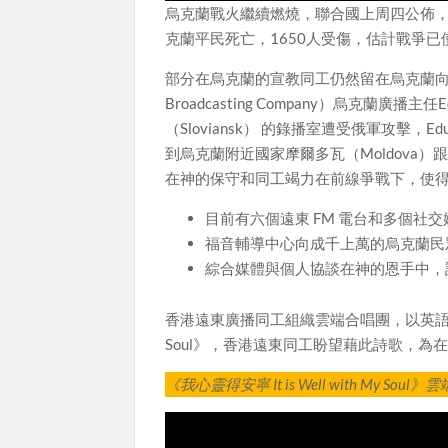
烏克蘭戰火繼續燃燒，聯合國上周四公佈，
克蘭平民死亡，1650人受傷，估計戰爭
部分在烏克蘭的宣教同工仍然留在烏克蘭向在
Broadcasting Company）烏克
（Sloviansk） 的錄播室遭受俄軍攻擊
到烏克蘭附近國家摩爾多瓦（Moldova
在神的保守和同工竭力在前線爭戰下，使
目前有六個遠東 FM 電台和多個社
福音輔導中心向成千上萬的烏克蘭民
綜合媒體與個人協談在神的恩手中，
香港遠東廣播同工組織雲端合唱團，以英語、烏克蘭
Soul》，香港遠東同工盼望藉此詩歌，
《我心靈得安寧 It is Well with My Sou