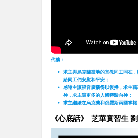
代禱：
求主與烏克蘭當地的宣教同工同在，
給同工們安慰和平安；
感謝主讓福音廣播得以復播，求主藉
神，求主讓更多的人悔轉歸向神；
求主繼續在烏克蘭和俄羅斯兩國掌權
《心底話》 芝華實習生 