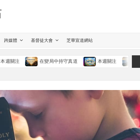
站
跨媒體
基督徒大會
芝華宣道網站
在變局中持守真道
本週關注
慈愛的神