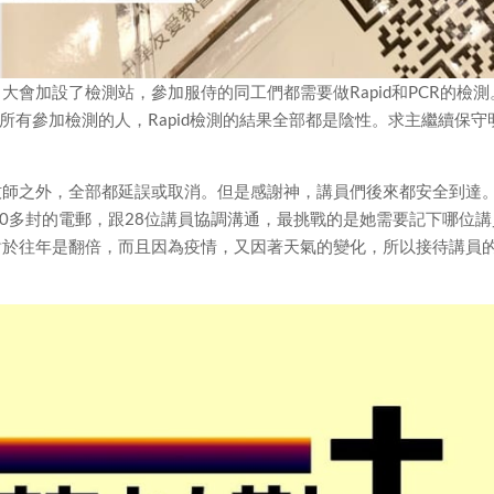
會加設了檢測站，參加服侍的同工們都需要做Rapid和PCR的檢測
所有參加檢測的人，Rapid檢測的結果全部都是陰性。求主繼續保守
牧師之外，全部都延誤或取消。但是感謝神，講員們後來都安全到達
00多封的電郵，跟28位講員協調溝通，最挑戰的是她需要記下哪位講
對於往年是翻倍，而且因為疫情，又因著天氣的變化，所以接待講員