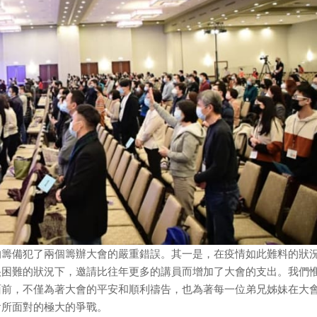
的籌備犯了兩個籌辦大會的嚴重錯誤。其一是，在疫情如此難料的狀
很困難的狀況下，邀請比往年更多的講員而增加了大會的支出。我們
面前，不僅為著大會的平安和順利禱告，也為著每一位弟兄姊妹在大
會所面對的極大的爭戰。