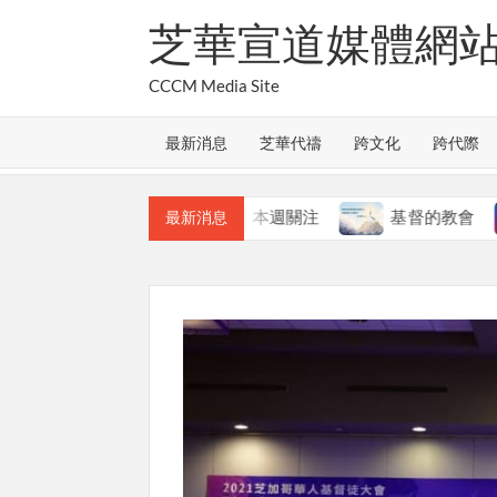
Skip
芝華宣道媒體網
to
content
CCCM Media Site
最新消息
芝華代禱
跨文化
跨代際
會的合一
本週關注
基督的教會
本週關注
最新消息