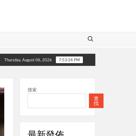
Search for:
本週關注
聖經
本週關注
教會的
Thursday, August 06, 2026
7:53:36 PM
搜索
查
找
最新發佈