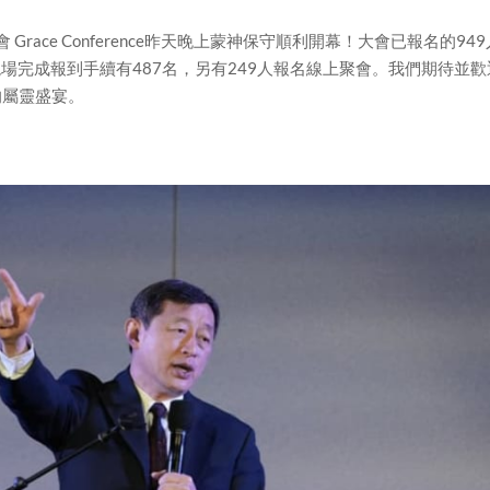
 Grace Conference昨天晚上蒙神保守順利開幕！大會已報名的949
7名），在現場完成報到手續有487名，另有249人報名線上聚會。我們期待並
的屬靈盛宴。