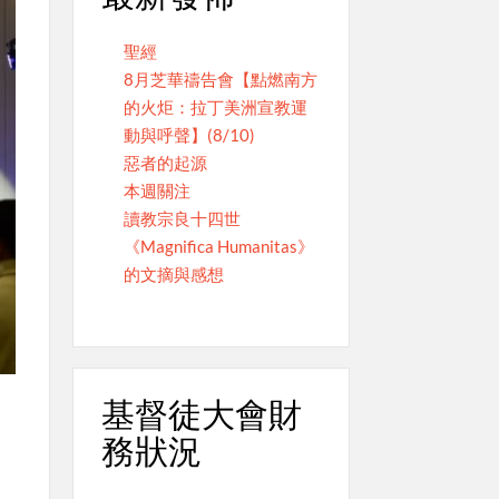
聖經
8月芝華禱告會【點燃南方
的火炬：拉丁美洲宣教運
動與呼聲】(8/10)
惡者的起源
本週關注
讀教宗良十四世
《Magnifica Humanitas》
的文摘與感想
基督徒大會財
務狀況