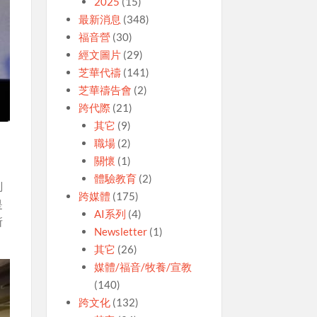
2025
(15)
最新消息
(348)
福音營
(30)
經文圖片
(29)
芝華代禱
(141)
芝華禱告會
(2)
跨代際
(21)
其它
(9)
職場
(2)
關懷
(1)
體驗教育
(2)
別
跨媒體
(175)
是
AI系列
(4)
所
Newsletter
(1)
其它
(26)
媒體/福音/牧養/宣教
(140)
跨文化
(132)