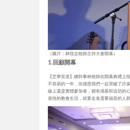
（圖片：林恆志牧師主持大會開幕）
1.回顧開幕
【芝華宣道】總幹事林牧師在開幕典禮上
不容易的一年，但感恩我們一起突破了許
線上還是實體參加者，都有渴慕和迫切的
喜悅的教會生活，就要走進需要福音的人群