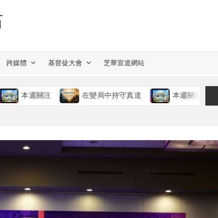
站
跨媒體
基督徒大會
芝華宣道網站
在變局中持守真道
本週關注
慈愛的神