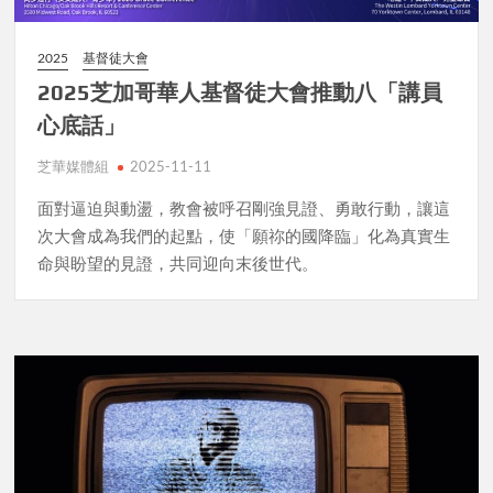
2025
基督徒大會
2025芝加哥華人基督徒大會推動八「講員
心底話」
芝華媒體組
2025-11-11
面對逼迫與動盪，教會被呼召剛強見證、勇敢行動，讓這
次大會成為我們的起點，使「願祢的國降臨」化為真實生
命與盼望的見證，共同迎向末後世代。