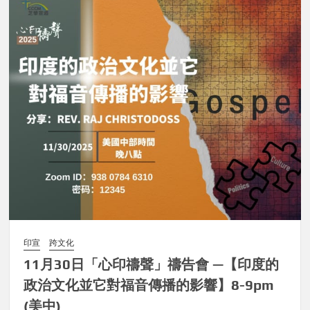
印宣
跨文化
11月30日「心印禱聲」禱告會 —【印度的
政治文化並它對福音傳播的影響】8-9pm
(美中)