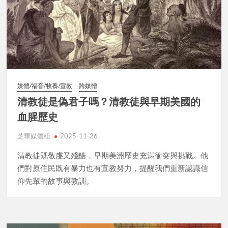
媒體/福音/牧養/宣教
跨媒體
清教徒是偽君子嗎？清教徒與早期美國的
血腥歷史
芝華媒體組
2025-11-26
清教徒既敬虔又殘酷，早期美洲歷史充滿衝突與挑戰。他
們對原住民既有暴力也有宣教努力，提醒我們重新認識信
仰先輩的故事與教訓。