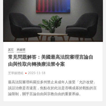
其它
跨媒體
常見問題解答：美國最高法院審理言論自
由與性取向轉換療法禁令案
芝華媒體組
2025-11-18
最高法院審理科羅拉多州禁止未成年人接受「允許改變」
談話治療是否違憲，焦點在於此法是否構成基於觀點的言
論限制，關乎言論自由與宗教自由的重要界線。