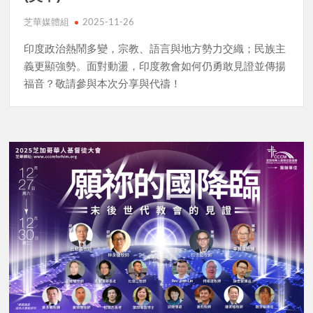
芝華媒體組
2025-11-26
印度政治熱鬧多變，宗教、語言與地方勢力交織；民族主
義更顯強勢。面對動盪，印度教會如何仍勇敢見證並傳揚
福音？敬請參與本次分享與代禱！