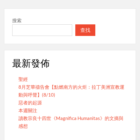
搜索
查找
最新發佈
聖經
8月芝華禱告會【點燃南方的火炬：拉丁美洲宣教運
動與呼聲】(8/10)
惡者的起源
本週關注
讀教宗良十四世《Magnifica Humanitas》的文摘與
感想