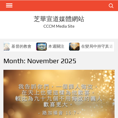
Skip
Search
to
content
芝華宣道媒體網站
CCCM Media Site
教會
本週關注
在變局中持守真道
本週關
Month:
November 2025