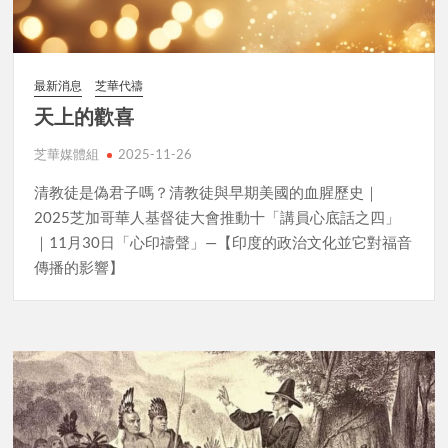
最新消息
芝華代禱
天上的歡喜
芝華媒體組
2025-11-26
清教徒是偽君子嗎？清教徒與早期美國的血腥歷史｜
2025芝加哥華人基督徒大會推動十「講員心底話之四」
｜11月30日「心印禱聲」—【印度的政治文化並它對福音
傳播的影響】