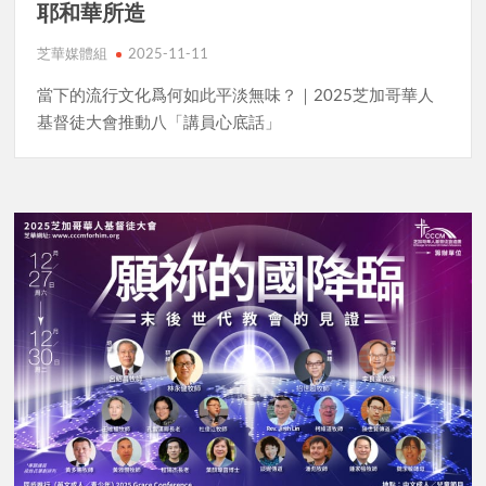
耶和華所造
芝華媒體組
2025-11-11
當下的流行文化爲何如此平淡無味？｜2025芝加哥華人
基督徒大會推動八「講員心底話」