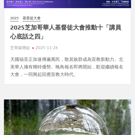
2025
基督徒大會
2025芝加哥華人基督徒大會推動十「講員
心底話之四」
芝華媒體組
2025-11-26
天國福音正加速傳遍萬民，散居族群成為宣教新動力。北
美華人擁有獨特優勢。晚鳥報名即將開始，歡迎繼續報名
大會，一同興起回應宣教大時代。