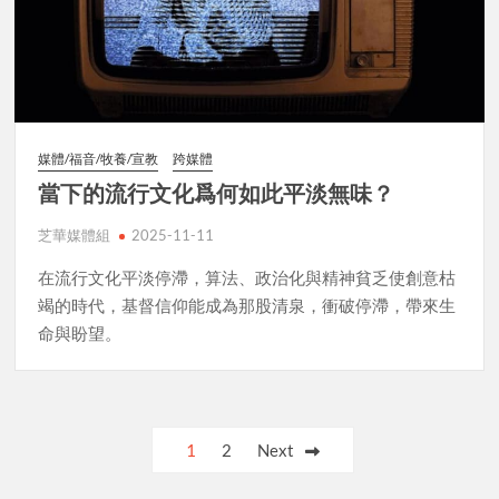
媒體/福音/牧養/宣教
跨媒體
當下的流行文化爲何如此平淡無味？
芝華媒體組
2025-11-11
在流行文化平淡停滯，算法、政治化與精神貧乏使創意枯
竭的時代，基督信仰能成為那股清泉，衝破停滯，帶來生
命與盼望。
Posts
1
2
Next
pagination