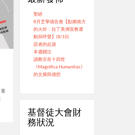
聖經
8月芝華禱告會【點燃南方
的火炬：拉丁美洲宣教運
動與呼聲】(8/10)
惡者的起源
本週關注
讀教宗良十四世
《Magnifica Humanitas》
的文摘與感想
、重
來
基督徒大會財
務狀況