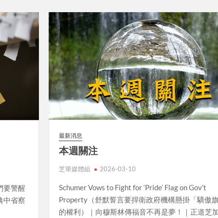
最新消息
本週關注
芝華媒體組
2026-03-10
Schumer Vows to Fight for ‘Pride’ Flag on Gov’t
們要警醒
Property（舒默誓言要捍衛政府機構懸掛「驕傲
典中省察
的權利）｜向穆斯林傳福音不再是夢！｜正道芝