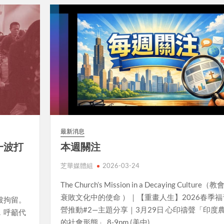
最新消息
一波打
本週關注
芝華媒體組
2026-03-24
The Church’s Mission in a Decaying Culture（
衰敗文化中的使命 ）｜【重畫人生】2026春季福
被拘留。
營推動#2—主題分享｜3月29日 心印禱聲「印度
，呼籲代
的社會形態」 8-9pm (美中)