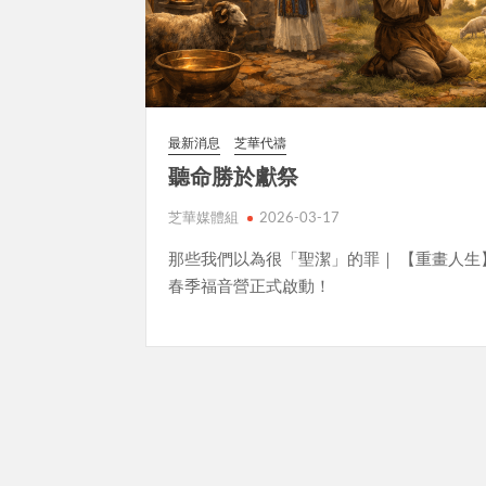
最新消息
芝華代禱
聽命勝於獻祭
芝華媒體組
2026-03-17
那些我們以為很「聖潔」的罪｜ 【重畫人生】
春季福音營正式啟動！