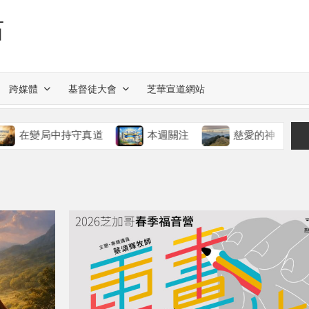
站
跨媒體
基督徒大會
芝華宣道網站
中持守真道
本週關注
慈愛的神
本週關注