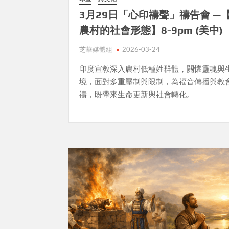
3月29日「心印禱聲」禱告會 —
農村的社會形態】8-9pm (美中)
芝華媒體組
2026-03-24
印度宣教深入農村低種姓群體，關懷靈魂與
境，面對多重壓制與限制，為福音傳播與教
禱，盼帶來生命更新與社會轉化。