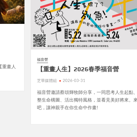
福音營
【重畫人
【重畫人生】2026春季福音營
芝華媒體組
2026-03-31
福音營邀請蔡頌輝牧師分享，一同思考人生起點
整生命構圖、活出獨特風格，並看見美好將來。
吧，讓神親手在你生命中作畫!