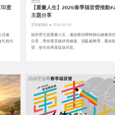
【印度
【重畫人生】2026春季福音營推動#
主題分享
芝華媒體組
2026-03-24
生活處
福音營主題重畫人生，邀請蔡頌輝牧師以繪畫與
會扎根代
分享，帶你看見破碎得修復、混亂被整理，重拾
望，使生命再度綻放光彩。