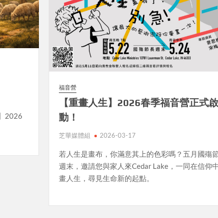
福音營
【重畫人生】2026春季福音營正式
2026
動！
芝華媒體組
2026-03-17
若人生是畫布，你滿意其上的色彩嗎？五月國殤
週末，邀請您與家人來Cedar Lake，一同在信仰
畫人生，尋見生命新的起點。