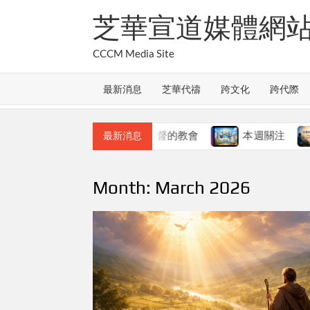
Skip
芝華宣道媒體網
to
content
CCCM Media Site
最新消息
芝華代禱
跨文化
跨代際
本週關注
基督的教會
本週關注
在變局
最新消息
Month:
March 2026