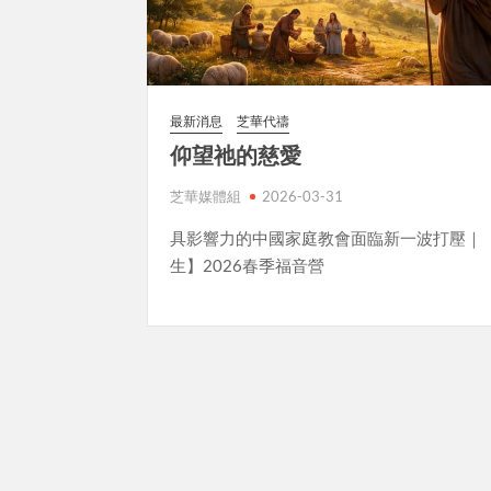
最新消息
芝華代禱
仰望祂的慈愛
芝華媒體組
2026-03-31
具影響力的中國家庭教會面臨新一波打壓｜
生】2026春季福音營