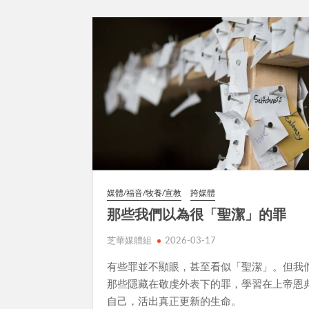
媒體/福音/牧養/宣教
跨媒體
那些我們以為很「聖潔」的罪
芝華媒體組
2026-03-17
有些罪並不顯眼，甚至看似「聖潔」。但我
那些隱藏在敬虔外表下的罪，學習在上帝恩
自己，活出真正更新的生命。