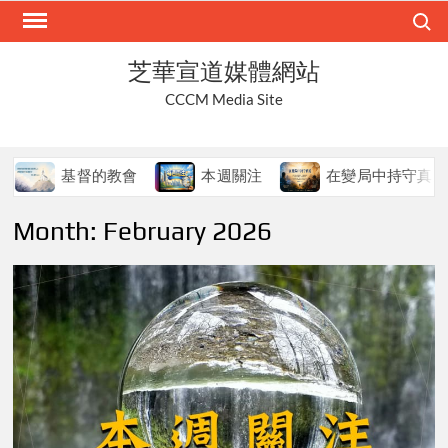
Skip
Search
to
content
芝華宣道媒體網站
CCCM Media Site
督的教會
本週關注
在變局中持守真道
本
Month:
February 2026