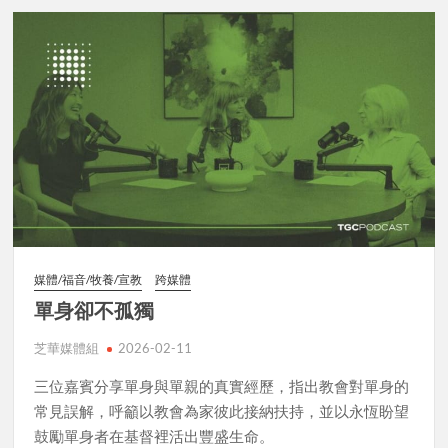
媒體/福音/牧養/宣教
跨媒體
單身卻不孤獨
芝華媒體組
2026-02-11
三位嘉賓分享單身與單親的真實經歷，指出教會對單身的
常見誤解，呼籲以教會為家彼此接納扶持，並以永恆盼望
鼓勵單身者在基督裡活出豐盛生命。