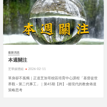
最新消息
本週關注
芝華媒體組
2026-02-11
單身卻不孤獨｜正道芝加哥校區培育中心課程「基督徒世
界觀 – 第二代事工」｜第45期【跨】–後現代的教會佈道
策略思考