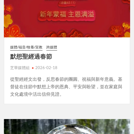
媒體/福音/牧養/宣教
跨媒體
默想聖經過春節
芝華媒體組
2026-02-18
從聖經經文出發，反思春節的團圓、祝福與新年意義。基
督徒在佳節中默想上帝的恩典、平安與盼望，並在家庭與
文化處境中活出信仰見證。