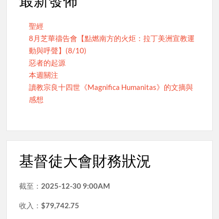
最新發佈
聖經
8月芝華禱告會【點燃南方的火炬：拉丁美洲宣教運
動與呼聲】(8/10)
惡者的起源
本週關注
讀教宗良十四世《Magnifica Humanitas》的文摘與
感想
基督徒大會財務狀況
截至：
2025-12-30 9:00AM
收入：
$79,742.75