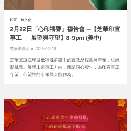
印宣
跨文化
2月22日「心印禱聲」禱告會 —【芝華印宣
事工——展望與守望】8-9pm (美中)
芝華媒體組
2026-02-18
芝華宣道在印度低種姓群體中的宣教歷程蒙神帶領，也經
歷挑戰。展望未來事工方向，懇請同心禱告，為印宣事工
守望，仰望神的引領與大能作為。