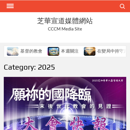
Skip
Search
to
content
芝華宣道媒體網站
CCCM Media Site
督的教會
本週關注
在變局中持守真道
本
Category:
2025