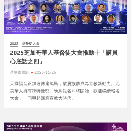
2025
基督徒大會
2025芝加哥華人基督徒大會推動十「講員
心底話之四」
芝華媒體組
2025-11-26
天國福音正加速傳遍萬民，散居族群成為宣教新動力。北
美華人擁有獨特優勢。晚鳥報名即將開始，歡迎繼續報名
大會，一同興起回應宣教大時代。