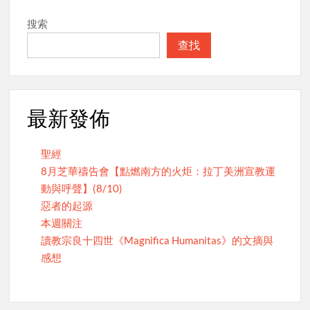
搜索
查找
最新發佈
聖經
8月芝華禱告會【點燃南方的火炬：拉丁美洲宣教運
動與呼聲】(8/10)
惡者的起源
本週關注
讀教宗良十四世《Magnifica Humanitas》的文摘與
感想