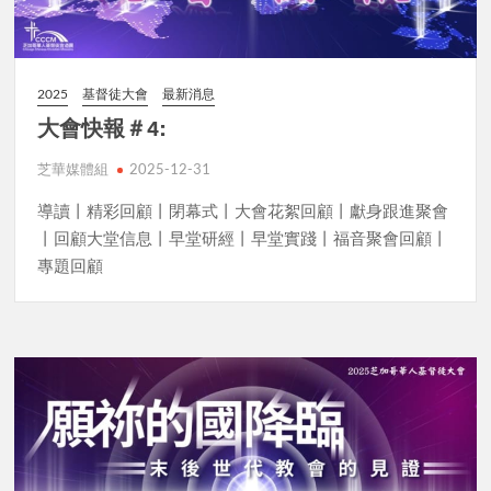
2025
基督徒大會
最新消息
大會快報＃4:
芝華媒體組
2025-12-31
導讀丨精彩回顧丨閉幕式丨大會花絮回顧丨獻身跟進聚會
丨回顧大堂信息丨早堂研經丨早堂實踐丨福音聚會回顧丨
專題回顧