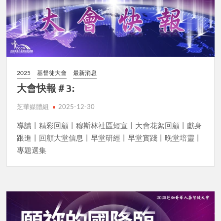
2025
基督徒大會
最新消息
大會快報＃3:
芝華媒體組
2025-12-30
導讀丨精彩回顧丨穆斯林社區短宣丨大會花絮回顧丨獻身
跟進丨回顧大堂信息丨早堂研經丨早堂實踐丨晚堂培靈丨
專題選集