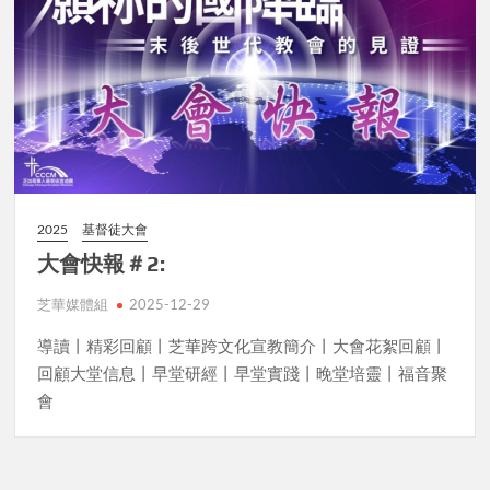
2025
基督徒大會
大會快報＃2:
芝華媒體組
2025-12-29
導讀丨精彩回顧丨芝華跨文化宣教簡介丨大會花絮回顧丨
回顧大堂信息丨早堂研經丨早堂實踐丨晚堂培靈丨福音聚
會