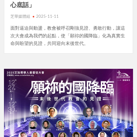
心底話」
芝華媒體組
2025-11-11
面對逼迫與動盪，教會被呼召剛強見證、勇敢行動，讓這
次大會成為我們的起點，使「願祢的國降臨」化為真實生
命與盼望的見證，共同迎向末後世代。