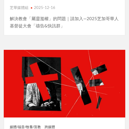
芝華媒體組
2025-12-16
解決教會「屬靈濫權」的問題｜請加入—2025芝加哥華人
基督徒大會「禱告&快訊群」
媒體/福音/牧養/宣教
跨媒體