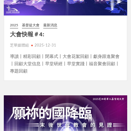
2025
基督徒大會
最新消息
大會快報＃4:
芝華媒體組
2025-12-31
導讀丨精彩回顧丨閉幕式丨大會花絮回顧丨獻身跟進聚會
丨回顧大堂信息丨早堂研經丨早堂實踐丨福音聚會回顧丨
專題回顧