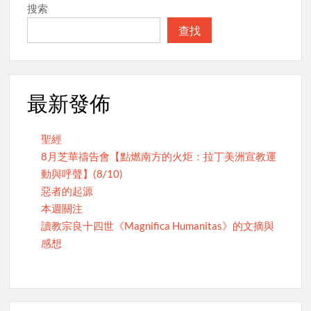
搜索
查找
最新發佈
聖經
8月芝華禱告會【點燃南方的火炬：拉丁美洲宣教運
動與呼聲】(8/10)
惡者的起源
本週關注
讀教宗良十四世《Magnifica Humanitas》的文摘與
感想