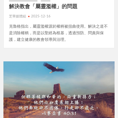
解決教會「屬靈濫權」的問題
芝華媒體組
2025-12-16
克魯格指出，屬靈濫權源於權柄被扭曲使用。解決之道不
是消除權柄，而是以聖經為根基，透過預防、問責與保
護，建立健康的教會領導與治理。