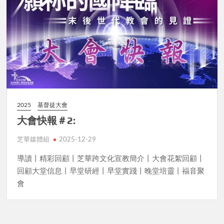
2025
基督徒大會
大會快報＃2:
芝華媒體組
2025-12-29
導讀丨精彩回顧丨芝華跨文化宣教簡介丨大會花絮回顧丨
回顧大堂信息丨早堂研經丨早堂實踐丨晚堂培靈丨福音聚
會