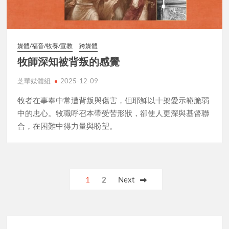
媒體/福音/牧養/宣教
跨媒體
牧師深知被背叛的感覺
芝華媒體組
2025-12-09
牧者在事奉中常遭背叛與傷害，但耶穌以十架愛示範脆弱
中的忠心。牧職呼召本帶受苦形狀，卻使人更深與基督聯
合，在困難中得力量與盼望。
Posts
1
2
Next
pagination