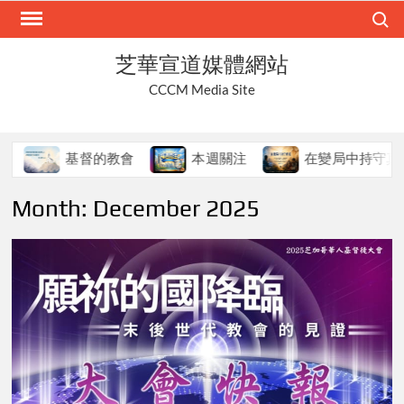
Skip
Search
to
content
芝華宣道媒體網站
CCCM Media Site
基督的教會
本週關注
在變局中持守真道
Month:
December 2025