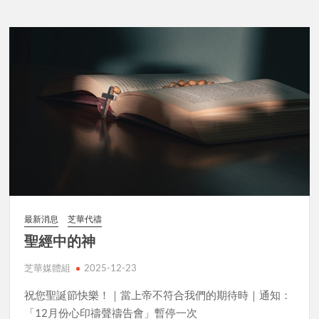
最新消息
芝華代禱
聖經中的神
芝華媒體組
2025-12-23
祝您聖誕節快樂！｜當上帝不符合我們的期待時｜通知：
「12月份心印禱聲禱告會」暫停一次