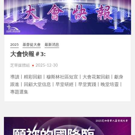
2025
基督徒大會
最新消息
大會快報＃3:
芝華媒體組
2025-12-30
導讀丨精彩回顧丨穆斯林社區短宣丨大會花絮回顧丨獻身
跟進丨回顧大堂信息丨早堂研經丨早堂實踐丨晚堂培靈丨
專題選集