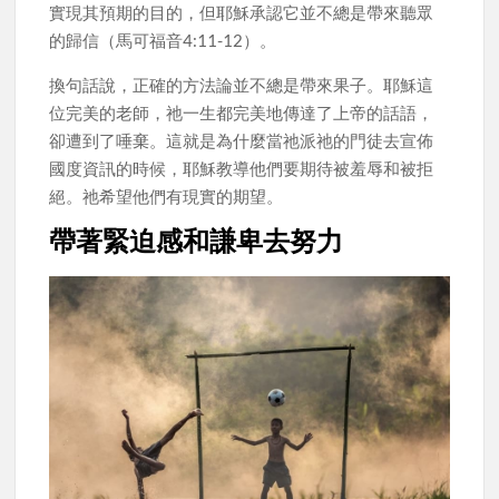
實現其預期的目的，但耶穌承認它並不總是帶來聽眾
的歸信（馬可福音4:11-12）。
換句話說，正確的方法論並不總是帶來果子。耶穌這
位完美的老師，祂一生都完美地傳達了上帝的話語，
卻遭到了唾棄。這就是為什麼當祂派祂的門徒去宣佈
國度資訊的時候，耶穌教導他們要期待被羞辱和被拒
絕。祂希望他們有現實的期望。
帶著緊迫感和謙卑去努力