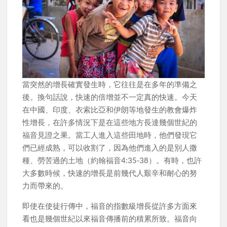
當突然的增長確實發生時，它往往是在多年的準備之
後。換句話說，快速的倍增並不一定真的快速。今天
在中國、印度、衣索比亞和伊朗等地發生的教會爆炸
性增長，在許多情況下是在這些地方長達幾個世紀的
福音見證之果。當工人進入這些田地時，他們發現它
們已經成熟，可以收割了，因為他們進入的是別人撒
種、勞苦過的土地（約翰福音4:35-38）。有時，也許
大多數時候，快速的增長是前幾代人艱辛和耐心的努
力而帶來的。
即使在使徒行傳中，福音的指數級增長從許多方面來
看也是幾個世紀以來福音傳播前的積累所致。福音向