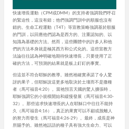
快速增長運動（CPM或DMM）的支持者強調我們呼召
的緊迫性，這沒有錯；他們強調門訓中的順服也沒有
錯的。生命工程運動（T4T）等宣教策略強調基於順服
的門訓，以回應他們認為是西方的、注重認知的、以
知識為基礎的方法。然而，這些團體中的許多人和他
們的方法本身就是極其西方和公式化的。這些宣教方
法論往往認為神明確地期待快速增長，只要使用了正
確的方法，可預測的結果就是板上釘釘的事實。
但這並不符合耶穌的教導。雖然祂確實承諾了令人驚
訝的果子，但耶穌說這更多地取決於土壤而不是撒種
者（馬可福音4:20）。當祂預言天國的驚人擴張時，
耶穌強調它的小規模開始和緩慢發展（馬可福音4:30-
32）。那些追求快速增長的人在耶穌口中往往不能持
久（馬可福音4:16），真正的果實可以不顧或脫離人
的努力而發生（馬可福音4:26-29）。最終，成長是神
所賜予的。雖然祂話語的種子具有強大生命力、可以