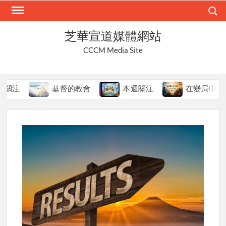
Skip
Search
to
content
芝華宣道媒體網站
CCCM Media Site
基督的教會
本週關注
在變局中持守真道