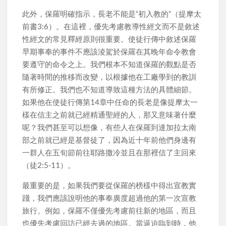
此外，保羅明確指示，長老不能是“初入教的”（提摩太
前書3:6）。在這裡，優先考慮教導性經文而不是敘述
性經文的常見釋經原則很重要。使徒行傳中敘述保羅
早期事奉的事件不應該淩駕於保羅在其晚年命令教會
要遵守的命令之上。我們根本不知道保羅的觀點是否
隨著時間的推移而改變，以根據他在工廠學到的教訓
有所修正。我們也不知道導致這種方法的具體細節。
如果他在使徒行傳第14章中任命的長老是像提摩太一
樣在信主之前就已經精通聖經的人，那又意味著什麼
呢？我們甚至可以想像，有些人在保羅到達加拉太南
部之前就已經是基督徒了，因為近十年前他們身邊有
一群人在五旬節前往耶路撒冷並且在那裡信了主回來
（徒2:5-11）。
最重要的是，如果我們要從保羅的榜樣中得出宣教實
踐，我們應該說明他的事奉廣度超過他的第一次宣教
旅行。例如，保羅不僅優先考慮前往新的地區，而且
也優先考慮回訪已經去過的地區。當逼迫臨到時，他