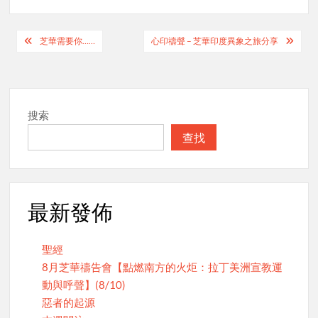
Post
芝華需要你……
心印禱聲 – 芝華印度異象之旅分享
navigation
搜索
查找
最新發佈
聖經
8月芝華禱告會【點燃南方的火炬：拉丁美洲宣教運
動與呼聲】(8/10)
惡者的起源