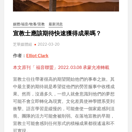
媒體/福音/牧養/宣教
最新消息
宣教士應該期待快速獲得成果嗎？
芝華媒體組
2022-03-20
作者：
Elliot Clark
本文原刊「 福音聯盟」2022. 03.08 承蒙允准轉載
宣教士往往帶著很高的期望開始他們的事奉之旅。其
中最主要的期待就是希望從他們的勞苦服事中收穫成
果。然而，沒過多久，一些人就會意識到他們的夢想
可能不會立即轉化為現實。文化差異使神學體系受到
衝擊。語言學習是緩慢的，可能會使一個家庭感到沮
喪。團隊的活力可能會被削弱。在落地宣教的早期，
宣教士可能會感到任何形式的積極成果都很遙遠和不
可實現。