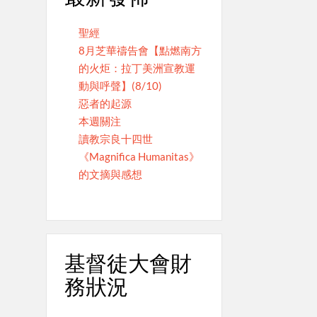
聖經
8月芝華禱告會【點燃南方
的火炬：拉丁美洲宣教運
動與呼聲】(8/10)
惡者的起源
本週關注
讀教宗良十四世
《Magnifica Humanitas》
的文摘與感想
基督徒大會財
務狀況