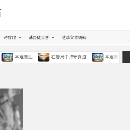
站
跨媒體
基督徒大會
芝華宣道網站
本週關注
在變局中持守真道
本週關注