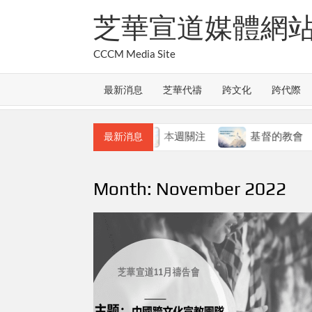
Skip
芝華宣道媒體網
to
content
CCCM Media Site
最新消息
芝華代禱
跨文化
跨代際
教會的合一
本週關注
基督的教會
最新消息
Month:
November 2022