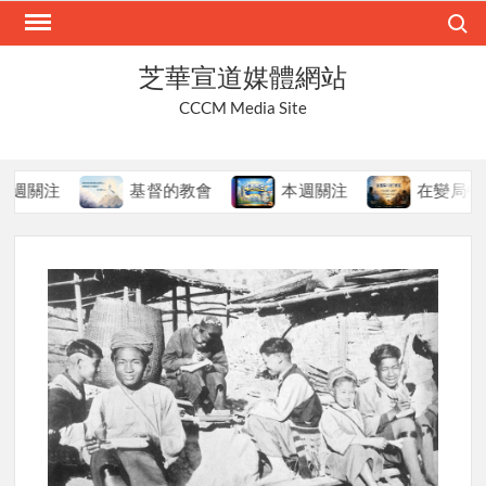
Skip
Search
to
content
芝華宣道媒體網站
CCCM Media Site
關注
基督的教會
本週關注
在變局中持守