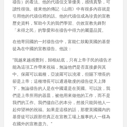
禱告）的看法。他的代禱信文筆優美，感情真摯，可
讀性很強。後來他的傳記《山雨》中有很多內容就是
引用他的代禱信裡的話。他的代禱信成為珍貴的宣教
歷史資料，幫助今天的我們學習、仿效宣教先鋒對
「未得之民」的摯愛和在禱告中得力的屬靈品質。
在他寄回國的一封禱告信中，富能仁鼓勵英國的基督
徒為在中國的宣教禱告。他說：
“我越來越感覺到，歸根結底，只有上帝子民的禱告才
能為這項工作帶來祝福，無論他們是否直接參與其
中。保羅可以栽種，亞波羅可以澆灌，但賜下增長的
卻是上帝；這種增長可以通過敬虔的禱告從天上降
下，無論禱告的人是在中國還是在英國。可以說，我
們是上帝所用的器皿，被他用來做他的工作，而不是
我們的工作。我們儘自己的本分，然後只能與他人一
起仰望神的祝福。如果是這樣的話，那麼英國國內的
基督徒可以跟那些真正在宣教工場上服事的人一樣為
在國外的宣教盡力。”