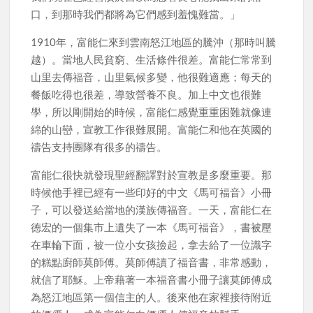
口，到那時我們都將為它們感到羞愧難當。」
1910年，富能仁來到雲南怒江地區的騰沖（那時叫騰
越）。當地人民貧窮、生活條件很差。富能仁常常到
山里去傳福音，山里氣候多變，他很難適應；每天的
餐飯吃得也很差，導致營養不良。加上中文也很難
學，所以剛開始的時候，富能仁感覺重重困難就像連
綿的山巒，宣教工作很難展開。富能仁和他在英國的
禱告支持團隊有很多的禱告。
富能仁很快就發現聖經翻譯對於宣教是多麼重要。那
時候他手裡已經有一些印好的中文《馬可福音》小冊
子，可以發送給當地的漢族傳福音。一天，富能仁在
德宏的一個集市上遺失了一本《馬可福音》，書被壓
在車輪下面，被一位小女孩撿起，拿去給了一位識字
的糕點廚師莫師傅。莫師傅讀了福音書，非常感動，
就信了耶穌。上帝藉著一本福音書小冊子讓莫師傅成
為怒江地區第一個信主的人。後來他在家裡接待附近