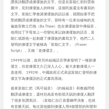
讚美詩翻譯成傈僳族的文字。但是在富能仁初到雲南
騰沖，見到傈僳族人的時候，這個民族還沒有書寫的
文字。富能仁學會講傈僳族的話以後，就開始著手把
聖經翻譯成傈僳族的文字。當時有一位來自緬甸的克
倫族宣教士巴拖（Ba Thaw）也在傈僳族當中傳福音，
他用拉丁字母加上一些變化來記錄傈僳族的語言，富
能仁就跟他一起創建了傈僳族的書寫文字。他們二人
發明的傈僳文字被稱為「富能仁文字」（Fraser
Script），又稱「老傈僳文」。
1949年以後，政府另外組織語言學家發明了一種新傈
僳文，但老傈僳文久已深入人心，被大多數傈僳人一
直使用。 1992年，中國政府正式承認富能仁發明的傈
僳文字為傈僳語的正式書寫系統。
後來富能仁把《馬可福音》《約翰福音》和教義問答
翻譯成傈僳文，還特別為富有歌唱天賦的傈僳人翻譯
了很多首讚美詩。 （富能仁自己喜愛鋼琴演奏，也很
有音樂天賦。每次當他聽到傈僳人用4個聲部的和聲和