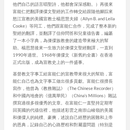
他們自己的語言唱聖詩，他都會深深感動。）再後來
富能仁把翻譯傈僳文聖經的工作轉交給跟隨他腳踪來
怒江宣教的美國宣教士楊思慧夫婦（Allyn B. and Leila
Cooke）等同工，他們跟富能仁合作，完成了整本新約
聖經的翻譯，並翻譯了信仰問答和兒童禱告書，編纂
了一本小字典，為傈僳族教會的建造帶來極大的幫
助。楊思慧後來一生致力於傈僳文聖經翻譯，一直到
1990年過世。 1968年傈僳文《新舊約全書》在香港
正式出版，成為宣教史上的一件盛事。
基督教文字事工給富能仁的宣教帶來很大的幫助，富
能仁自己也為文字事工做出很多貢獻。富能仁很擅長
寫作，他曾為《教務雜誌》（The Chinese Recorder）
和中國內地會的《億萬華民》（China’s Millions）雜誌
撰寫過很多很優秀的文章。在富能仁一直堅持定期寄
回英國的代禱信裡，他描述彩雲之南崇山峻嶺的美麗
和傈僳人的純樸、豪爽，述說自己經歷的困難和上帝
的恩典，記錄自己的心路歷程和對屬靈問題（特別是