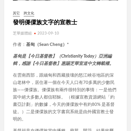
其它
跨文化
發明傈僳族文字的宣教士
芝華媒體組
2023-09-10
作者：
基甸（
Sean Cheng
）*
基甸是【今日基督教】（Christianity Today）亞洲編
輯，感謝【今日基督教】惠賜芝華宣道中文轉載權。
在雲南西部，跟緬甸和西藏接壤的怒江峽谷地區的深
山老林中，居住著一個在今天人口有70多萬的少數民
族——傈僳族。傈僳族有兩件很特別的事情：一是他們
當中絕大多數人都信耶穌。 （根據宣教資源網站「約
書亞計劃」的數據，今天的傈僳族中有約80% 是基督
徒。）二是傈僳族的文字書寫系統是由外國宣教士發
明的。
基督福音在傈僳族當中播種、發芽、開花、結果的歷