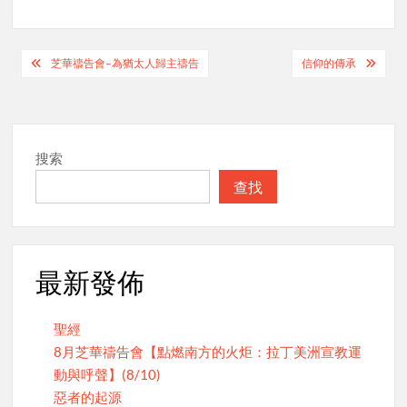
Post
芝華禱告會–為猶太人歸主禱告
信仰的傳承
navigation
搜索
查找
最新發佈
聖經
8月芝華禱告會【點燃南方的火炬：拉丁美洲宣教運
動與呼聲】(8/10)
惡者的起源