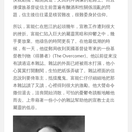
傈僳族基督徒信主前普遍有酗酒和性關係混亂的問
題，信主後往往還是積習難改，很難委身於信仰。
所以，富能仁在怒江的起頭幾年，宣教工作遭到很大
的挫折。富能仁陷入巨大的屬靈黑暗和抑鬱之中，幾
乎要放棄。他禱告的時間更長了。在他最低潮的時
候，有一天，他從郵局收到英國基督徒寄來的一份基
督教刊物《得勝者》(The Overcomer)。他以前從來沒
有讀過這本雜誌。雜誌的外面已經被雨水打濕，他小
心翼翼打開翻閱，生怕把紙張弄破了。雜誌裡面的信
息說到要倚靠主，抵擋魔鬼。富能仁仔仔細細地把那
本雜誌讀了又讀，心裡得到很大的激勵。他大聲命令
撒但退去，沮喪開始消散，可怕的憂鬱奇蹟般地離他
而去。上帝藉著一份小小的雜誌幫助他的宣教士走出
屬靈的低谷。