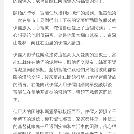
的傈僳人，成為富能仁向傈僳人傳福音的幫手。
開始的時候，富能仁只接觸到騰沖的漢族。但當他第
一次在集市上見到從山上下來的穿著鮮豔民族服裝的
傈僳族人，心裡就「確信自己愛上了這個民族」，一
心想要給他們傳福音。於是他常常翻山越嶺，走進深
山老林，向住在山里的傈僳人講道。
傈僳人似乎也樂意接待這位高大又愛笑的宣教士，富
能仁就住在他們的泥屋中，跟他們交朋友，絲毫不覺
得泥屋簡陋髒亂。起初富能仁跟他們只能用彼此都有
限的漢語交談，後來富能仁開始很努力地學習傈僳族
的語言。在能夠跟傈僳人用傈僳口語簡單交談以後，
富能仁在當地基督徒的幫助下，帶領了幾個家庭信
主。
但巨大的困難和屬靈爭戰接踵而至。傈僳人習慣了千
年傳下的迷信，極其懼怕邪靈，家家都拜鬼。剛信主
的基督徒家庭一旦遇到疾病和生活中的困難，信心很
快就動搖，離開真道，又回到拜偶像的老路上。而且