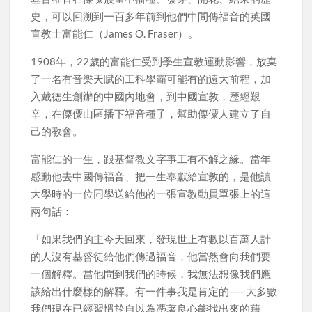
史，可以回溯到一百多年前到他們中間傳福音的英國
宣教士富能仁（James O. Fraser）。
1908年，22歲的富能仁受到學生宣教運動影響，放棄
了一名有音樂天賦的工科學霸可能有的遠大前程，加
入戴德生創辦的中國內地會，到中國宣教，歷經艱
辛，在傈僳山區播下福音種子，幫助傈僳人建立了自
己的教會。
富能仁的一生，跟基督教文字事工有不解之緣。當年
感動他去中國傳福音、把一生奉獻給宣教的，是他讀
大學時的一位同學送給他的一張宣教動員單張上的這
兩句話：
「如果我們的主今天回來，發現世上有數以百萬人計
的人沒有基督徒給他們傳過福音，他當然會向我們要
一個解釋。當他問到我們的時候，我無法想像我們應
該給出什麼樣的解釋。有一件事我是肯定的——大多數
我們現在已經習慣於自以為憑著良心能找出來的藉