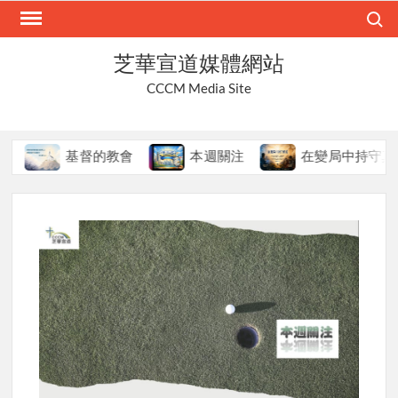
Skip
Search
to
content
芝華宣道媒體網站
CCCM Media Site
基督的教會
本週關注
在變局中持守真道