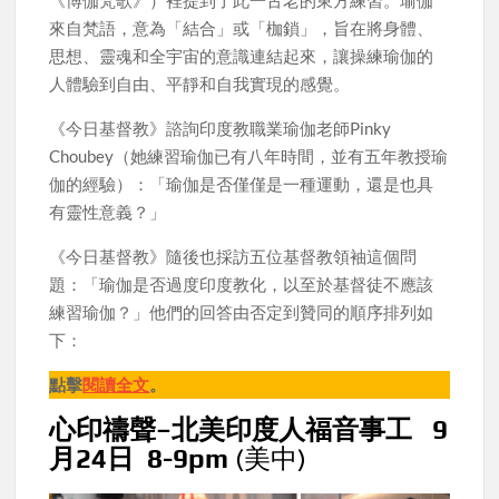
《博伽梵歌》）裡提到了此一古老的東方練習。瑜伽
來自梵語，意為「結合」或「枷鎖」，旨在將身體、
思想、靈魂和全宇宙的意識連結起來，讓操練瑜伽的
人體驗到自由、平靜和自我實現的感覺。
《今日基督教》諮詢印度教職業瑜伽老師Pinky
Choubey（她練習瑜伽已有八年時間，並有五年教授瑜
伽的經驗）：「瑜伽是否僅僅是一種運動，還是也具
有靈性意義？」
《今日基督教》隨後也採訪五位基督教領袖這個問
題：「瑜伽是否過度印度教化，以至於基督徒不應該
練習瑜伽？」他們的回答由否定到贊同的順序排列如
下：
點擊
閱讀全文
。
心印禱聲–北美印度人福音事工 9
月24日 8-9pm
(美中)