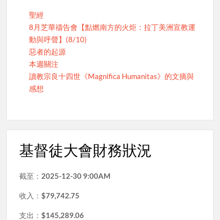
聖經
8月芝華禱告會【點燃南方的火炬：拉丁美洲宣教運
動與呼聲】(8/10)
惡者的起源
本週關注
讀教宗良十四世《Magnifica Humanitas》的文摘與
感想
基督徒大會財務狀況
截至：
2025-12-30 9:00AM
收入：
$79,742.75
支出：
$145,289.06