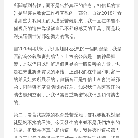
所聞感到苦惱，而不是出於真正的信念，相信我的禱
告是聖靈在教會工作裡客觀的一部分。自從2018年看
著那些與我同工的人遭受苦難以來，我一直在學習不
僅視我的禱告為緩解自己不舒服感受的工具，而是我
對抗這個世界邪惡勢力的武器。
自2018年以來，我用以自我反思的一個問題是，我是
否能為公義和審判禱告？上帝的公義是一個神學框
架，是我們用以理解這個世界的一股良善的力量，也
是在末世將會實現的承諾。正如我們在中國和阿富汗
的弟兄姐妹所展示的，傳福音正是相信上帝會消滅邪
惡，同時帶有基督憐憫的行為。如果我們為阿富汗的
禱告感到空洞，那我們需要重新審視我們是如何禱告
的。
第二，看著我認識的教會受苦受難，使我審視我對聖
徒堅韌不搖的看法。今天發生的事並不是我們故事的
結尾。但我是否真心相信這一點，我是否也這樣禱告
著？當我看著最後一名美國士兵離開阿富汗時，我是