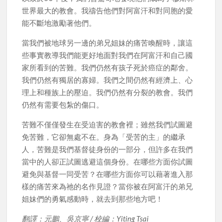
世界最大的教會。我禱告他們對阿富汗和對同胞的愛
能不斷地激勵著他們。
當我們被地球另一邊的弟兄姐妹的痛苦喚醒時，讓這
些事實教導我們能更好地面對我們在阿富汗和自己國
家所看到的苦難。我們仍然有孩子死於癌症的鄰舍。
我們仍然有獨居的寡婦。我們之間仍然有經濟上、心
理上和種族上的壓迫。我們仍然有分裂的教會。我們
仍然有需要包紮的傷口。
苦難不僅僅發生在受迫害的教會裡；雖然我們試圖避
免苦難，它卻無處不在。身為「受苦的主」的繼承
人，苦難是我們基督徒身份的一部分，但許多在我們
當中的人卻正試圖逃避這個身份。在哪些方面你試圖
避免與基督一同受苦？在哪些方面你可以藉著進入那
樣的痛苦來為祂的名作見證？當你被在阿富汗的弟兄
姐妹們的勇氣感動時，就去到那些地方吧！
翻譯：元鵬、吳京寧 / 校編：Yiting Tsai