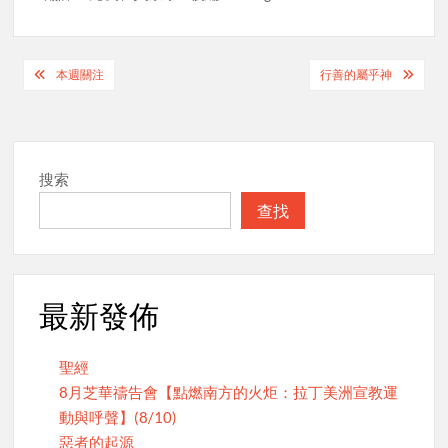
Post
本週關注
行善的屬乎神
navigation
搜索
查找
最新發佈
聖經
8月芝華禱告會【點燃南方的火炬：拉丁美洲宣教運
動與呼聲】(8/10)
惡者的起源