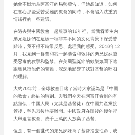
她會不斷地為阿富汗的局勢禱告，但她想知道，如何
在關心那些受苦受難的教會的同時，不會陷入沈重的
情緒裡的一些建議。
在過去與中國教會一起服事的16年裡。當我看著主内
弟兄姐妹們在這樣一種非常不同的文化背景下深受苦
難時，我不得不時常反思、處理我的感受。2018年12
月，我見到一群曾和我一起禱告和敬拜的弟兄姊妹遭
受惡毒的攻擊和監禁。在美國聖誕節的歡樂氛圍下遠
距離見證他們的苦難，深深地影響了我對基督的呼召
的理解。
大約70年前，全球教會目睹了當時大家認為是「中國
的教會」終結的時刻。與我們今天在阿富汗看到的有
點類似，中國人民（尤其是基督徒）在中國共產黨接
管後，爭先恐後地要離開。中國政府在隨後的幾年裡
大舉迫害教會。成千上萬的人放棄了基督。
但是，有一個世代的弟兄姊妹爲了基督捨去性命，成