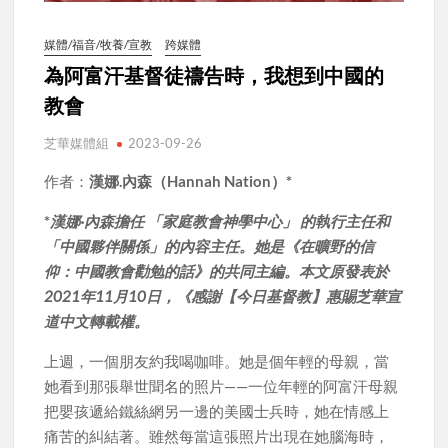
媒體/福音/牧養/宣教
跨媒體
為阿富汗基督徒禱告時，我想到中國的
教會
芝華媒體組
2023-09-26
作者：
漢娜.內森（Hannah Nation）*
*
漢娜·內森擔任 「家庭教會神學中心」 的執行主任和
「中國夥伴關係」的內容主任。她是《在曠野的信
仰：中國教會勸勉的話》的共同主編。本文原發表於
2021年11月10日，《感謝【今日基督教】惠賜芝華宣
道中文轉載權。
上週，一個朋友約我喝咖啡。她是個年輕的母親，當
她看到那張舉世聞名的照片——一位年輕的阿富汗母親
把嬰孩遞給鐵絲網另一邊的美國士兵時，她在情感上
痛苦的糾結著。雖然每當這張照片出現在她腦海時，