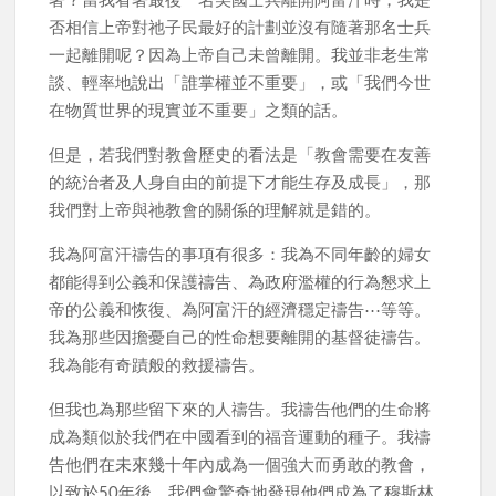
否相信上帝對祂子民最好的計劃並沒有隨著那名士兵
一起離開呢？因為上帝自己未曾離開。我並非老生常
談、輕率地說出「誰掌權並不重要」，或「我們今世
在物質世界的現實並不重要」之類的話。
但是，若我們對教會歷史的看法是「教會需要在友善
的統治者及人身自由的前提下才能生存及成長」，那
我們對上帝與祂教會的關係的理解就是錯的。
我為阿富汗禱告的事項有很多：我為不同年齡的婦女
都能得到公義和保護禱告、為政府濫權的行為懇求上
帝的公義和恢復、為阿富汗的經濟穩定禱告⋯等等。
我為那些因擔憂自己的性命想要離開的基督徒禱告。
我為能有奇蹟般的救援禱告。
但我也為那些留下來的人禱告。我禱告他們的生命將
成為類似於我們在中國看到的福音運動的種子。我禱
告他們在未來幾十年內成為一個強大而勇敢的教會，
以致於50年後，我們會驚奇地發現他們成為了穆斯林