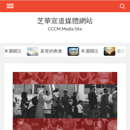
Skip
Search
to
content
芝華宣道媒體網站
CCCM Media Site
週關注
基督的教會
本週關注
在變局中持