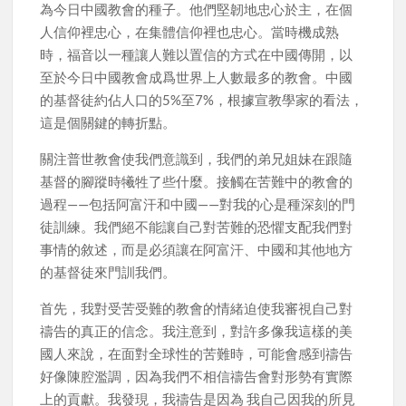
為今日中國教會的種子。他們堅韌地忠心於主，在個
人信仰裡忠心，在集體信仰裡也忠心。當時機成熟
時，福音以一種讓人難以置信的方式在中國傳開，以
至於今日中國教會成爲世界上人數最多的教會。中國
的基督徒約佔人口的5%至7%，根據宣教學家的看法，
這是個關鍵的轉折點。
關注普世教會使我們意識到，我們的弟兄姐妹在跟隨
基督的腳蹤時犧牲了些什麼。接觸在苦難中的教會的
過程——包括阿富汗和中國——對我的心是種深刻的門
徒訓練。我們絕不能讓自己對苦難的恐懼支配我們對
事情的敘述，而是必須讓在阿富汗、中國和其他地方
的基督徒來門訓我們。
首先，我對受苦受難的教會的情緒迫使我審視自己對
禱告的真正的信念。我注意到，對許多像我這樣的美
國人來說，在面對全球性的苦難時，可能會感到禱告
好像陳腔濫調，因為我們不相信禱告會對形勢有實際
上的貢獻。我發現，我禱告是因為 我自己因我的所見