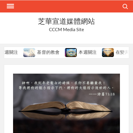
Skip
Search
to
content
芝華宣道媒體網站
CCCM Media Site
注
基督的教會
本週關注
在變局中持守真