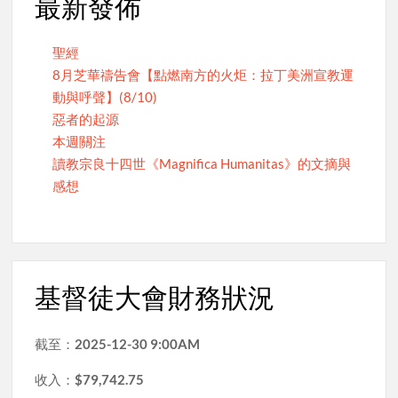
最新發佈
聖經
8月芝華禱告會【點燃南方的火炬：拉丁美洲宣教運
動與呼聲】(8/10)
惡者的起源
本週關注
讀教宗良十四世《Magnifica Humanitas》的文摘與
感想
基督徒大會財務狀況
截至：
2025-12-30 9:00AM
收入：
$79,742.75