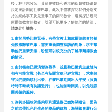
後，林恆志牧師、黃多賜牧師和香港的孫越牧師還是
決定按計劃前往黎巴嫩。此次不僅將探訪我們分別支
持的網絡事工及兒童事工的兩間教會，還將探訪幾間
庫爾德教會的牧者，盼望可以更多了解他們的情況，
請為此行禱告
：
1. 由於局勢比較緊張，有些宣教士和庫爾德教會領袖
先後撤離黎巴嫩，需要重新調整探訪的對象，求主幫
助他們重新安排，盼望可以較充分的了解庫爾德教會
的情況。
2. 由於衝突已經演變為戰爭，並且黎巴嫩真主黨隨時
都有可能宣戰（甚至有新聞宣稱已經宣戰），求主保
守我們能夠順利出發、在黎巴嫩期間出入平安（貝魯
特時不時就有抗議遊行），也能按時回美，以免耽誤
回美後的服侍。
3. 為黃多賜牧師能夠順利通過黎巴嫩海關禱告，因為
之前誤帶以色列生產的藥品的緣故，海關都會履行公