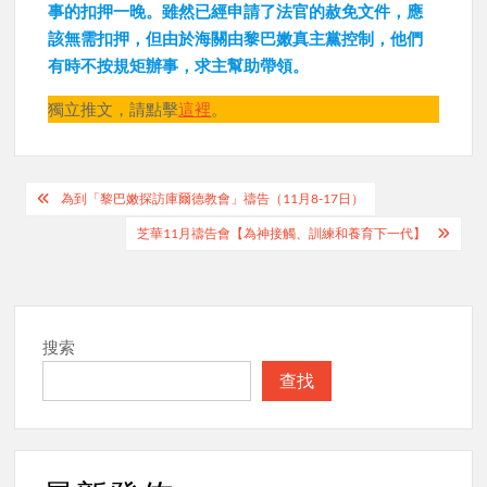
事的扣押一晚。雖然已經申請了法官的赦免文件，應
該無需扣押，但由於海關由黎巴嫩真主黨控制，他們
有時不按規矩辦事，求主幫助帶領。
獨立推文，請點擊
這裡
。
Post
為到「黎巴嫩探訪庫爾德教會」禱告（11月8-17日）
navigation
芝華11月禱告會【為神接觸、訓練和養育下一代】
搜索
查找