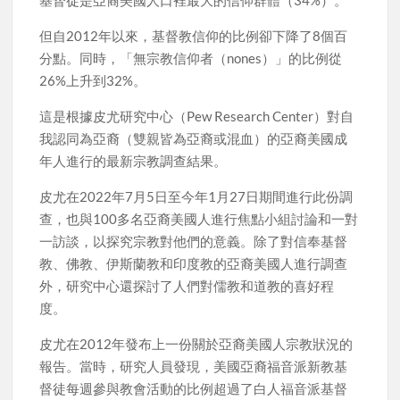
基督徒是亞裔美國人口裡最大的信仰群體（34%）。
但自2012年以來，基督教信仰的比例卻下降了8個百
分點。同時，「無宗教信仰者（nones）」的比例從
26%上升到32%。
這是根據皮尤研究中心（Pew Research Center）對自
我認同為亞裔（雙親皆為亞裔或混血）的亞裔美國成
年人進行的最新宗教調查結果。
皮尤在2022年7月5日至今年1月27日期間進行此份調
查，也與100多名亞裔美國人進行焦點小組討論和一對
一訪談，以探究宗教對他們的意義。除了對信奉基督
教、佛教、伊斯蘭教和印度教的亞裔美國人進行調查
外，研究中心還探討了人們對儒教和道教的喜好程
度。
皮尤在2012年發布上一份關於亞裔美國人宗教狀況的
報告。當時，研究人員發現，美國亞裔福音派新教基
督徒每週參與教會活動的比例超過了白人福音派基督