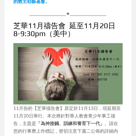
的救主耶穌基督。
____________________★____________________
芝華11月禱告會 延至11月20日
8-9:30pm（美中）
11月份的【芝華禱告會】原定於11月13日，現延期至
11月20日舉行。本次將針對華人教會青少年事工禱
告，主題是
「為神接觸、訓練和養育下一代」
。請在
您的行事曆上作標記，密切注意下週二公佈的詳細內