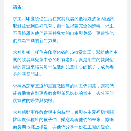
禱告:
求主叫印度幾億生活在貧窮底層的低種姓孩童因認識
耶穌並受到良好教育，而一生得蒙完全的翻轉，求主
不僅施恩叫他們得享神兒女的自由與尊榮，更建造他
們成為神國的新生力量。
求神引領、托住在印度M省的JS植堂事工，幫助他們中
間的牧者與兒童中心的所有老師，真是用主的愛與聖
經的真道來培育每一位進到兒童中心的孩子，成為委
身的基督門徒。
求神為芝華宣道印度宣教團隊的同工們開路，讓我們
能有機會進到更多教會與弟兄姊妹的當中，去分享印
度宣教的呼聲與契機。
求神感動更多教會與主內肢體，參與在主愛裡切切關
懷印度低種姓的孩子們，樂意為著他們的未來，慷慨
而長期地擺上禱告，與他們分享一份在主裡的愛心。