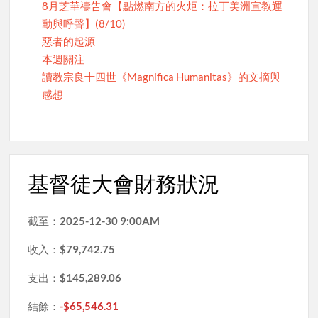
8月芝華禱告會【點燃南方的火炬：拉丁美洲宣教運
動與呼聲】(8/10)
惡者的起源
本週關注
讀教宗良十四世《Magnifica Humanitas》的文摘與
感想
基督徒大會財務狀況
截至：
2025-12-30 9:00AM
收入：
$79,742.75
支出：
$145,289.06
結餘：
-$65,546.31