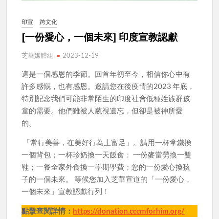
印宣
跨文化
[一份愛心，一個未來] 印度宣教認獻
芝華媒體組
2023-12-19
這是一個感恩的季節。回首年初至今，相信你心中有
許多感慨，也有感恩。邀請您在後疫情的2023 年底，
特別記念我們可能非常陌生的印度社會低種姓族群孩
童的需要。他們雖被人藐視遺忘，但卻是被神所愛
的。
「常行美善，在美好行為上富足」。請用一杯拿鐵換
一個背包；一杯珍奶換一天飯食； 一份麥當勞換一雙
鞋；一餐全家外食換一學期學費；您的一份愛心換孩
子的一個未來。 等候您加入芝華宣道的「一份愛心，
一個未來」宣教認獻行列！
點擊查閱詳情：
https://donation.cccmforhim.org/