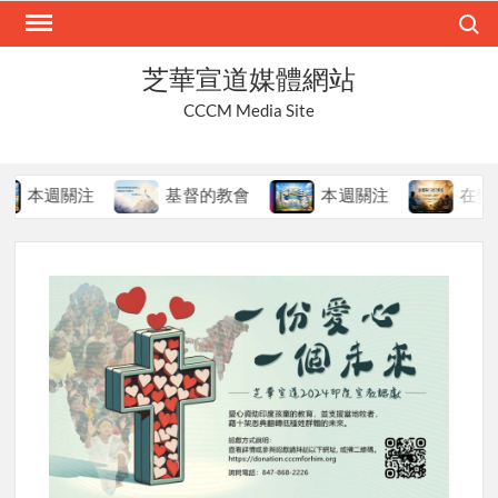
Skip
Search
to
content
芝華宣道媒體網站
CCCM Media Site
本週關注
基督的教會
本週關注
在變局中