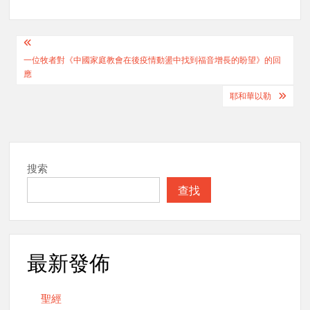
Post
一位牧者對《中國家庭教會在後疫情動盪中找到福音增長的盼望》的回
navigation
應
耶和華以勒
搜索
查找
最新發佈
聖經