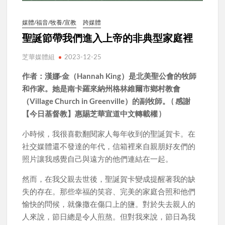
媒體/福音/牧養/宣教
跨媒體
聖誕節帶我們進入上帝的非典型家庭裡
芝華媒體組
2023-12-25
作者：漢娜·金（Hannah King）是北美聖公會的牧師
和作家。她是南卡羅來納州格林維爾市鄉村教會
（Village Church in Greenville）的副牧師。 ( 感謝
【今日基督教】惠賜芝華宣道中文轉載權 )
小時候，我很喜歡翻閱家人每年收到的聖誕賀卡。在
社交媒體還不發達的年代，信箱裡來自親朋好友們的
照片讓我感覺自己與遠方的他們連結在一起。
然而，在我父親去世後，聖誕賀卡變成提醒著我的缺
失的存在。那些幸福的笑容、完美的家庭合照和他們
愉快的問候，就像撒在傷口上的鹽。對於失去親人的
人來說，節日總是令人煎熬。但對我來說，節日為我