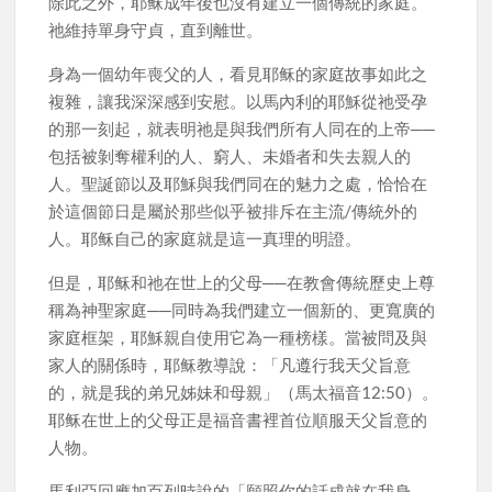
除此之外，耶稣成年後也沒有建立一個傳統的家庭。
祂維持單身守貞，直到離世。
身為一個幼年喪父的人，看見耶稣的家庭故事如此之
複雜，讓我深深感到安慰。以馬內利的耶穌從祂受孕
的那一刻起，就表明祂是與我們所有人同在的上帝──
包括被剝奪權利的人、窮人、未婚者和失去親人的
人。聖誕節以及耶穌與我們同在的魅力之處，恰恰在
於這個節日是屬於那些似乎被排斥在主流/傳統外的
人。耶稣自己的家庭就是這一真理的明證。
但是，耶稣和祂在世上的父母──在教會傳統歷史上尊
稱為神聖家庭──同時為我們建立一個新的、更寬廣的
家庭框架，耶穌親自使用它為一種榜樣。當被問及與
家人的關係時，耶稣教導說：「凡遵行我天父旨意
的，就是我的弟兄姊妹和母親」（馬太福音12:50）。
耶稣在世上的父母正是福音書裡首位順服天父旨意的
人物。
馬利亞回應加百列時說的「願照你的話成就在我身