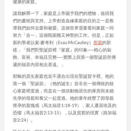
健康的家庭。
讓我解釋一下，家庭是上帝賜予我們的禮物，值得我
們的慶祝與支持。上帝創造血緣家庭的目的之一是教
導我們如何去愛和被愛。這個世界需要看到家庭一同
努力「合一」這個既困難又神聖的工作。但是，正如
新約學者以索·麥考利（Esau McCaulley）
所寫
的那
樣，「我們對聖誕節裡『家庭』的印象──精心的裝
飾、富裕、幸福且完整──實際上與第一個聖誕節所傳
遞的福音內容相去甚遠。」
耶稣的原生家庭也並不適合出現在聖誕賀卡裡。祂的
第一個「聖誕節」（祂的誕生）並非在一個傳統的核
心家庭裡度過，而是在一個供動物居住的庫房與未婚
先孕的母親和養父一起度過。祂的童年經歷了因母親
懷孕的羞愧感（馬太福音1:18-19），家人遷居埃及的
恐懼（馬太福音2:13-15），以及貧窮的現實（路加福
音2:24）。