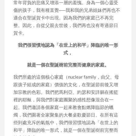
常年背負的悲痛又增添一層的羞愧。身為一個心靈受
傷的孩子，我有種直覺──我和我的兄弟姐妹們再也不
適合在聖誕賀卡中出現。因為我們的家庭已不再完
整。因此，自從父親去世後，我們再也沒有寄過節日
賀卡。
我們很習慣地認為「在世上的和平」降臨的唯一形
式，
就是一個在聖誕樹前完整而健康的家庭。
我們所處的這個核心家庭（nuclear family，由父、母
跟孩子組成的家庭）價值的文化，在聖誕節前後又增
加宗教的色彩。我們把馬利亞、約瑟和安詳躺在搖籃
裡的耶稣，與我們對家庭團聚的感性想像混合在一
起。我們邀請各個家庭一起來教會點燃降臨節的蠟
燭，我們圍著全家聚集的大餐桌歡慶節日。在所有這
些到處充斥的氣氛中，我們很習慣地認為「在世上的
和平」降臨的唯一形式，就是一個在聖誕樹前完整而