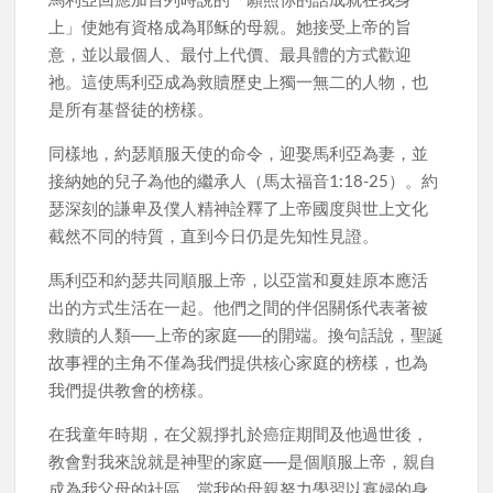
上」使她有資格成為耶稣的母親。她接受上帝的旨
意，並以最個人、最付上代價、最具體的方式歡迎
祂。這使馬利亞成為救贖歷史上獨一無二的人物，也
是所有基督徒的榜樣。
同樣地，約瑟順服天使的命令，迎娶馬利亞為妻，並
接納她的兒子為他的繼承人（馬太福音1:18-25）。約
瑟深刻的謙卑及僕人精神詮釋了上帝國度與世上文化
截然不同的特質，直到今日仍是先知性見證。
馬利亞和約瑟共同順服上帝，以亞當和夏娃原本應活
出的方式生活在一起。他們之間的伴侶關係代表著被
救贖的人類──上帝的家庭──的開端。換句話說，聖誕
故事裡的主角不僅為我們提供核心家庭的榜樣，也為
我們提供教會的榜樣。
在我童年時期，在父親掙扎於癌症期間及他過世後，
教會對我來說就是神聖的家庭──是個順服上帝，親自
成為我父母的社區。當我的母親努力學習以寡婦的身