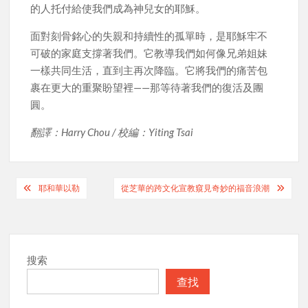
的人托付給使我們成為神兒女的耶穌。
面對刻骨銘心的失親和持續性的孤單時，是耶穌牢不
可破的家庭支撐著我們。它教導我們如何像兄弟姐妹
一樣共同生活，直到主再次降臨。它將我們的痛苦包
裹在更大的重聚盼望裡——那等待著我們的復活及團
圓。
翻譯：Harry Chou / 校編：Yiting Tsai
Post
耶和華以勒
從芝華的跨文化宣教窺見奇妙的福音浪潮
navigation
搜索
查找