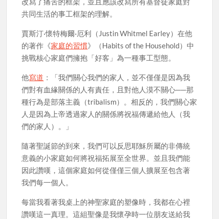
改寫了痛苦的框架，並且應該改寫所有基督徒家庭對
共同生活的事工框架的理解。
賈斯汀·懷特梅爾·厄利（Justin Whitmel Earley）在他
的著作《
家庭的習慣
》（Habits of the Household）中
挑戰核心家庭們擁抱「好客」為一種事工型態。
他
寫道
：「我們關心我們的家人，並不僅僅是因為我
們對有血緣關係的人有責任，且對他人漠不關心──那
種行為是部落主義（tribalism）。相反的，我們關心家
人是因為上帝透過家人的關係將祝福傳遞給他人（我
們的家人）。」
隨著聖誕節的到來，我們可以反思耶穌所屬的非傳統
意義的小家庭如何將祝福拓展至全世界。並且我們能
因此讚嘆，這個家庭如何從僅僅三個人擴展至包含著
我們每一個人。
每當我看著我桌上的神聖家庭的塑像時，我都在心裡
讚嘆這一真理。這組聖像是我懷孕時一位朋友送給我