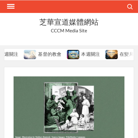
Skip
Search
to
content
芝華宣道媒體網站
CCCM Media Site
注
基督的教會
本週關注
在變局中持守真