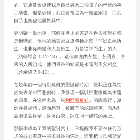
的，它通常會促使我為自己身為三個孩子的母親的事
工禱告。但是偶爾，我也會視它為一幅全家福，而我
自己也奧秘地屬於其中。
更明確一點地說，耶稣在世上的家庭在過去和現在都
是獨特的。但祂的屬靈家庭還包括那些「非從血氣所
生，也非從肉體和人意所生，乃是從神而生」的人
（約翰福音 1:12-13）。這個家庭由各族、各語言、各
國的人所組成，他們最終的結局是永遠與天父相交
（啓示錄 7:9-10）。
在幾年前一個特別艱難的聖誕節時期，當我正在為突
然失去弟弟而悲傷時，我發現一幅以神聖家庭為主題
的圖畫。在這幅名為「馬
利亞和夏娃
」的圖畫裡，夏
娃赤身裸體，滿面愁容，被腳下的蛇纏繞著。而馬利
亞則懷著身孕，身著白衣，踩在同一條蛇的頭上。
那幅畫成為了我的聖誕賀卡。它提醒我不要在任何形
式的核心家庭中尋求最終的滿足，而要把自己和所愛