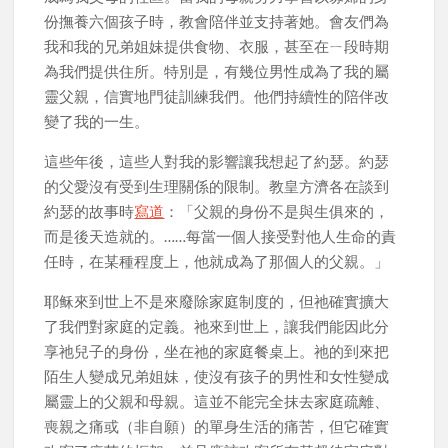
份撫養六個孩子時，教會陪伴並支持著她。會友們為
我和我的兄弟姐妹提供食物、衣服，甚至在ㄧ段時期
為我們提供住所。特別是，有幾位男性成為了我的屬
靈父親，信實地門徒訓練我們。他們持續性的陪伴改
變了我的一生。
這些年後，這些人對我的影響讓我想起了約瑟。約瑟
的父愛沒有受到生理關係的限制。教皇方濟各在談到
約瑟的故事時
寫道
：「父親的身份不是與生俱來的，
而是後天造就的。……每當一個人接受對他人生命的責
任時，在某種程度上，他就成為了那個人的父親。」
耶稣來到世上不是來廢除家庭制度的，但祂確實擴大
了我們對家庭的定義。祂來到世上，讓我們能因此分
享祂兒子的身份，坐在祂的家庭餐桌上。祂的到來把
陌生人變成兄弟姐妹，使沒有孩子的男性和女性變成
屬靈上的父親和母親。這並不能完全抹去家庭疏離、
喪親之痛或（非自願）的單身生活的痛苦，但它確實