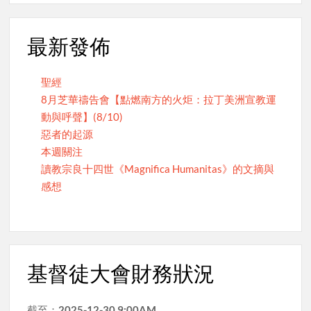
最新發佈
聖經
8月芝華禱告會【點燃南方的火炬：拉丁美洲宣教運
動與呼聲】(8/10)
惡者的起源
本週關注
讀教宗良十四世《Magnifica Humanitas》的文摘與
感想
基督徒大會財務狀況
截至：
2025-12-30 9:00AM