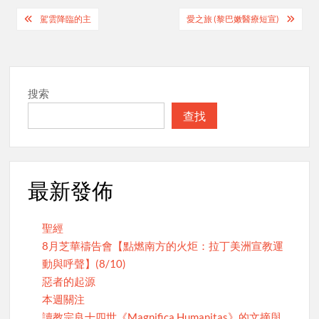
Post
駕雲降臨的主
愛之旅 (黎巴嫩醫療短宣)
navigation
搜索
查找
最新發佈
聖經
8月芝華禱告會【點燃南方的火炬：拉丁美洲宣教運
動與呼聲】(8/10)
惡者的起源
本週關注
讀教宗良十四世《Magnifica Humanitas》的文摘與