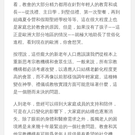
看，教會的大部分精力都用在針對年輕人的教育和成
長——從洗禮、主日學，到堅信禮、第一次聖餐，再到
組織夏令營和假期聖經學校等等。這在很大程度上也
是家庭忠於教會的原因。但是，如果沒有了孩子——這
正是歐洲大部分地區的情況——就極大地助長了世俗化
進程。看到現在的歐洲，你會想哭。
按理說，這些龐大的新老年人口應該讓我們從根本上
重新思考宗教機構和會眾生活。一般來說，所有宗教
機構都必須考慮改變，以適應人口結構老齡化程度更
高的會眾，而不再像以前那樣強調年輕家庭。這種轉
變在神學、禮儀或教牧實踐方面可能意味著什麼，這
是一個懸而未決的問題。
人到老年，曾經可以得到大家庭成員的支持和陪伴，
可是在人口變化的影響下，大家庭的結構也逐漸消
失。除了眼前的身體和醫療需求之外，孤獨老人的困
境將是未來幾十年最緊迫的一個社會問題。教會和其
他宗教機構有可能爲老年人提供最有希望的社交機