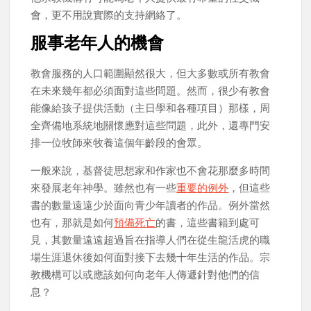
會，更不用說實際的支持網絡了。
服事老年人的機會
教會服務的人口範圍顯然很大，但大多數或所有教會
在未來幾年都必須面對這些問題。然而，很少有教會
能像給孩子提供活動（主日學和各種項目）那樣，周
全齊備地系統地關懷應對這些問題，此外，還專門安
排一位牧師來牧養這個年齡段的會眾。
一般來說，基督徒思想家和作家也不會花那麼多時間
來發展老年神學。雖然也有一些
重要的例外
，但這些
書的數量遠遠少於面向青少年讀者的作品。例外當然
也有，那就是如何
預備死亡
的書，這些書籍到處可
見，其數量遠遠超過旨在指導人們在從生龍活虎的職
場生涯退休後如何面對接下去幾十年生活的作品。宗
教機構可以或應該如何向老年人傳遞針對他們的信
息？