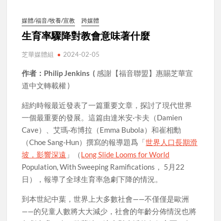
媒體/福音/牧養/宣教
跨媒體
生育率驟降對教會意味著什麼
芝華媒體組
2024-02-05
作者：Philip Jenkins (
感謝【福音聯盟】惠賜芝華宣
道中文轉載權 )
紐約時報最近發表了一篇重要文章，探討了現代世界
一個最重要的發展。這篇由達米安·卡夫（Damien
Cave）、艾瑪·布博拉（Emma Bubola）和崔相勳
（Choe Sang-Hun）撰寫的報導題爲「
世界人口長期滑
坡，影響深遠
」（
Long Slide Looms for World
Population, With Sweeping Ramifications， 5月22
日），報導了全球生育率急劇下降的情況。
到本世紀中葉，世界上大多數社會——不僅僅是歐洲
——的兒童人數將大大減少，社會的年齡分佈情況也將