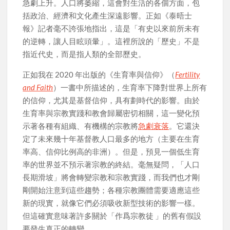
急劇上升。人口將萎縮，這會對生活的各個方面，包
括政治、經濟和文化產生深遠影響。正如《泰晤士
報》記者毫不誇張地指出，這是「有史以來前所未有
的逆轉，讓人目眩頭暈」。這裡所說的「歷史」不是
指近代史，而是指人類的全部歷史。
正如我在 2020 年出版的《生育率與信仰》（
Fertility
and Faith
）一書中所描述的，生育率下降對世界上所有
的信仰，尤其是基督信仰，具有劃時代的影響。由於
生育率與宗教實踐和教會歸屬密切相關，這一變化預
示著各種有組織、有機構的宗教將
急劇衰落
。它還決
定了未來幾十年基督教人口最多的地方（主要在生育
率高、信仰比例高的非洲）。但是，預見一個低生育
率的世界並不預示著宗教的終結。毫無疑問，「人口
長期滑坡」將會轉變宗教和宗教實踐，而我們也才剛
剛開始注意到這些趨勢；各種宗教團體需要適應這些
新的現實，就像它們必須吸收新型技術的影響一樣。
但這確實意味著許多關於「作爲宗教徒 」的舊有假設
要發生真正的轉變。