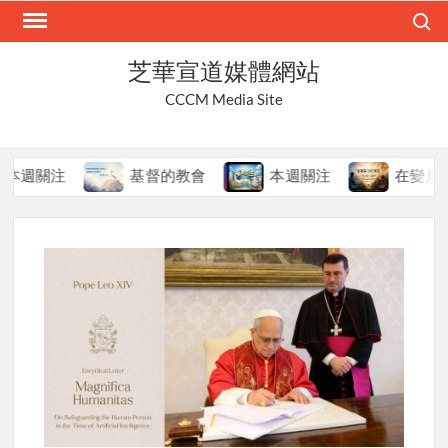
Skip
Search
to
content
芝華宣道媒體網站
CCCM Media Site
關注
基督的教會
本週關注
在變局中持守