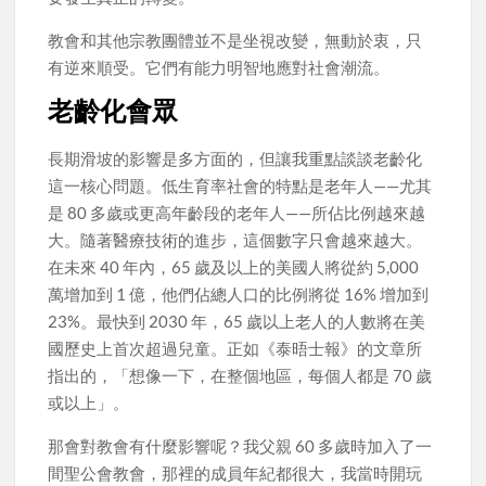
教會和其他宗教團體並不是坐視改變，無動於衷，只
有逆來順受。它們有能力明智地應對社會潮流。
老齡化會眾
長期滑坡的影響是多方面的，但讓我重點談談老齡化
這一核心問題。低生育率社會的特點是老年人——尤其
是 80 多歲或更高年齡段的老年人——所佔比例越來越
大。隨著醫療技術的進步，這個數字只會越來越大。
在未來 40 年內，65 歲及以上的美國人將從約 5,000
萬增加到 1 億，他們佔總人口的比例將從 16% 增加到
23%。最快到 2030 年，65 歲以上老人的人數將在美
國歷史上首次超過兒童。正如《泰晤士報》的文章所
指出的，「想像一下，在整個地區，每個人都是 70 歲
或以上」。
那會對教會有什麼影響呢？我父親 60 多歲時加入了一
間聖公會教會，那裡的成員年紀都很大，我當時開玩