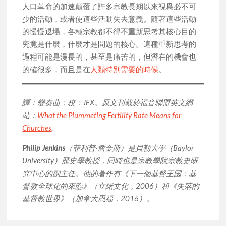
人口革命的加速顛覆了許多宗教長期以來視爲必不可
少的活動，或者使這些活動失去意義。隨著這些活動
的慢慢退場，各種宗教都不得不重新思考其核心目的
究竟是什麼，什麼才是問題的核心。這種重新思考的
過程可能是漫長的，甚至是痛苦的，但潛在的機會也
的確很多，而且是在
人類特別需要的時候
。
譯：變奏曲；校：JFX。原文刊載於福音聯盟英文網
站：
What the Plummeting Fertility Rate Means for
Churches
.
Philip Jenkins
（菲利普·詹金斯）是貝勒大學（Baylor
University）歷史學教授，同時也是宗教學院宗教史研
究中心的副主任。他的著作有《下一個基督王國：基
督教全球化的來臨》（立緒文化，2006）和《失落的
基督教世界》（加拿大恩福，2016）。