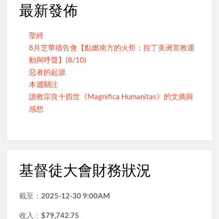
最新發佈
聖經
8月芝華禱告會【點燃南方的火炬：拉丁美洲宣教運
動與呼聲】(8/10)
惡者的起源
本週關注
讀教宗良十四世《Magnifica Humanitas》的文摘與
感想
基督徒大會財務狀況
截至：
2025-12-30 9:00AM
收入：
$79,742.75