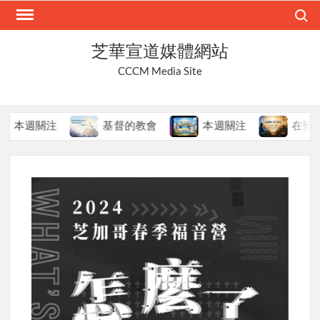
Skip
Search
to
content
芝華宣道媒體網站
CCCM Media Site
本週關注
基督的教會
本週關注
在變局中