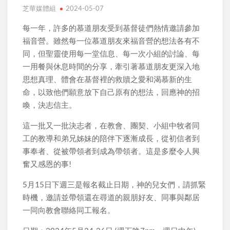
芝華媒體組
2024-05-07
每一年，許多的慕道朋友受到基督徒們熱情邀請參加
福音營。雖然每一位慕道朋友來福音營的想法各有不
同，但聖靈使用每一堂信息、每一次小組的討論、每
一用餐與休息時間的分享，牽引著慕道朋友更深入地
思想真理、體會在基督裡的救贖之愛和渴慕新的生
命，以致他們願意放下自己原有的想法，回應神的招
喚，決志信主。
這一批又一批決志者，在教會、團契、小組中牧者同
工的教導和弟兄姊妹的陪伴下逐漸成長，從初信者到
事奉者、從被帶領者到成為帶領者。這是多麼令人興
奮又感恩的事!
5月15日下週三是報名截止日期，神的兒女們，請抓緊
時機，邀請並帶領還在尋道的親朋好友、同事與鄰居
一同向教會聯絡同工報名。