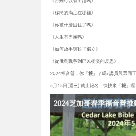
《苦難可以有出路嗎》
《移民的滿足在哪裡》
《你被什麼困住了嗎》
《人生有盡頭嗎》
《如何放手讓孩子獨立》
《從俄烏戰爭到巴以衝突的反思》
2024福音營，你「
報
」了嗎? 講員與眾
5月15日(週三) 截止報名，快快來「
報
」喔