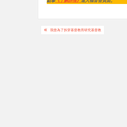
點擊
《了解詳情》
進入福音營頁面。
Post
我曾為了拆穿基督教而研究基督教
navigation