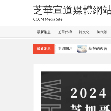
Skip
芝華宣道媒體網
to
content
CCCM Media Site
最新消息
芝華代禱
跨文化
跨代際
教會的合一
本週關注
基督的教會
本
最新消息