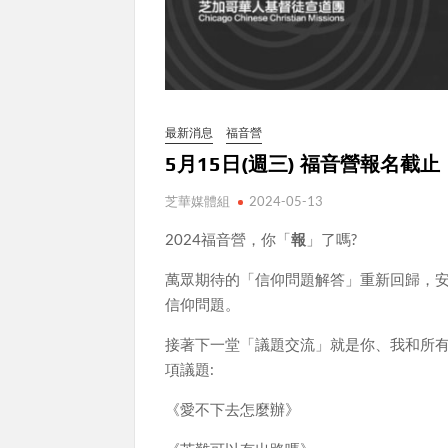
最新消息
福音營
5月15日(週三) 福音營報名截止
芝華媒體組
2024-05-13
2024福音營，你「
報
」了嗎?
萬眾期待的「信仰問題解答」重新回歸，安排
信仰問題。
接著下一堂「議題交流」就是你、我和所
項議題:
《愛不下去怎麼辦》