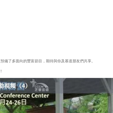
同工預備了多面向的豐富節目，期待與你及慕道朋友們共享。
！