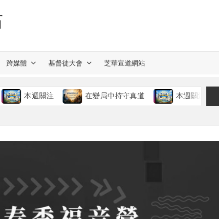
站
跨媒體
基督徒大會
芝華宣道網站
週關注
在變局中持守真道
本週關注
慈