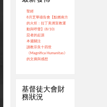
聖經
8月芝華禱告會【點燃南方
的火炬：拉丁美洲宣教運
動與呼聲】(8/10)
惡者的起源
本週關注
讀教宗良十四世
《Magnifica Humanitas》
的文摘與感想
基督徒大會財
務狀況