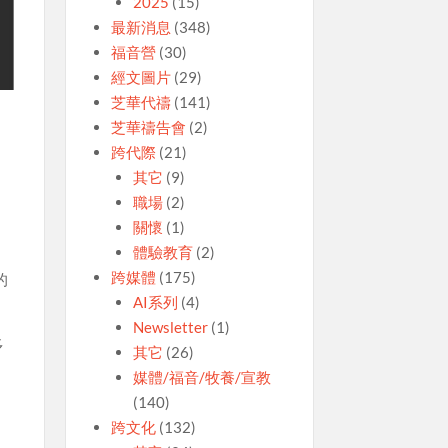
2025
(15)
最新消息
(348)
福音營
(30)
經文圖片
(29)
芝華代禱
(141)
芝華禱告會
(2)
跨代際
(21)
其它
(9)
職場
(2)
關懷
(1)
體驗教育
(2)
跨媒體
(175)
的
AI系列
(4)
Newsletter
(1)
多
其它
(26)
媒體/福音/牧養/宣教
(140)
跨文化
(132)