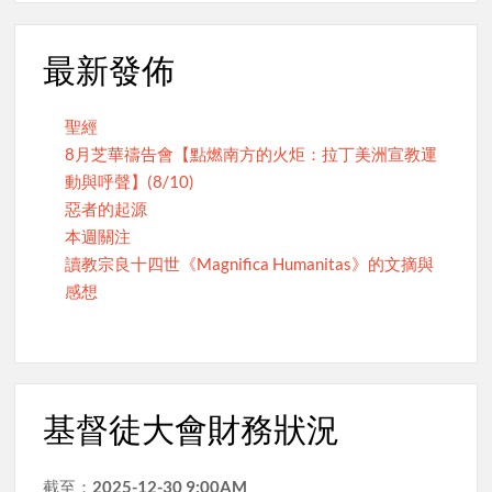
最新發佈
聖經
8月芝華禱告會【點燃南方的火炬：拉丁美洲宣教運
動與呼聲】(8/10)
惡者的起源
本週關注
讀教宗良十四世《Magnifica Humanitas》的文摘與
感想
基督徒大會財務狀況
截至：
2025-12-30 9:00AM