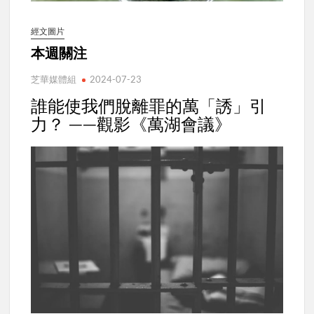
經文圖片
本週關注
芝華媒體組
2024-07-23
誰能使我們脫離罪的萬「誘」引
力？ ——觀影《萬湖會議》