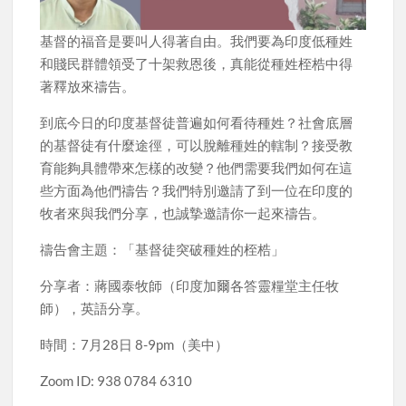
基督的福音是要叫人得著自由。我們要為印度低種姓
和賤民群體領受了十架救恩後，真能從種姓桎梏中得
著釋放來禱告。
到底今日的印度基督徒普遍如何看待種姓？社會底層
的基督徒有什麼途徑，可以脫離種姓的轄制？接受教
育能夠具體帶來怎樣的改變？他們需要我們如何在這
些方面為他們禱告？我們特別邀請了到一位在印度的
牧者來與我們分享，也誠摯邀請你一起來禱告。
禱告會主題：「基督徒突破種姓的桎梏」
分享者：蔣國泰牧師（印度加爾各答靈糧堂主任牧
師），英語分享。
時間：7月28日 8-9pm（美中）
Zoom ID: 938 0784 6310