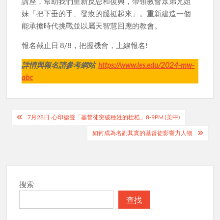
講座，幫助我們重新反思和復興，帶領教會眾弟兄姐
妹「把下垂的手、發痠的腿挺起來」。重新建造一個
能承擔時代挑戰並以屬天智慧回應的教會。
報名截止日 8/8，把握機會，上線報名!
詳情與報名請參考網站
https://www.les.edu/2024-mw-
abc
Post
7月28日 心印禱聲「基督徒突破種姓的桎梏」8-9PM (美中)
navigation
如何成為名副其實的基督徒影響力人物
搜索
查找