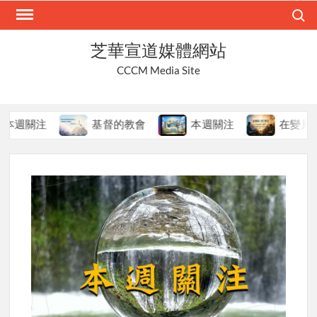
Skip
Search
to
content
芝華宣道媒體網站
CCCM Media Site
關注
基督的教會
本週關注
在變局中持守