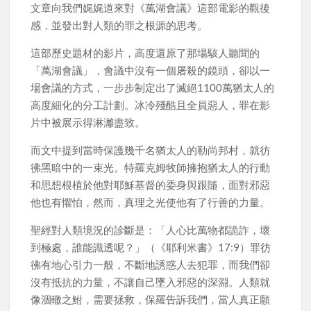
文章向我們娓娓道來對《萬湖會議》這部電影的觀後
感，並發出對人類的罪之根源的思考。
這部歷史題材的影片，高度還原了那場駭人聽聞的
「萬湖會議」，會議中沒有一個屠殺的鏡頭，卻以一
場會議的方式，一步步制定出了滅絕1100萬猶太人的
高度細化的分工計劃。冰冷殘酷且全員惡人，罪在影
片中被展示得淋灕盡致。
而文中提到當時保護幾千名猶太人的勒尚邦村，就彷
彿黑暗中的一束光。特羅克姆牧師擁抱猶太人的行動
和思想根植於他對耶穌基督的委身與跟隨，面對邪惡
他也有懼怕，然而，真理之光使他有了行善的力量。
聖經對人類境況的診斷是：「人心比萬物都詭詐，壞
到極處，誰能識透呢？」（《耶利米書》17:9）罪彷
彿有地心引力一般，不斷地誘惑人去犯罪，而我們卻
沒有抵抗的力量，不讓自己墜入邪惡的深淵。人類就
像涸轍之鮒，需要拯救，保羅告訴我們，當人真正願