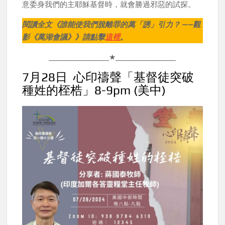
意委身我們的主耶穌基督時，就會勝過邪惡的試探。
閱讀全文《誰能使我們脫離罪的萬「誘」引力？ ——觀
影《萬湖會議》》請點擊
這裡
。
____________________★____________________
7月28日 心印禱聲「基督徒突破
種姓的桎梏」8-9pm
(美中)