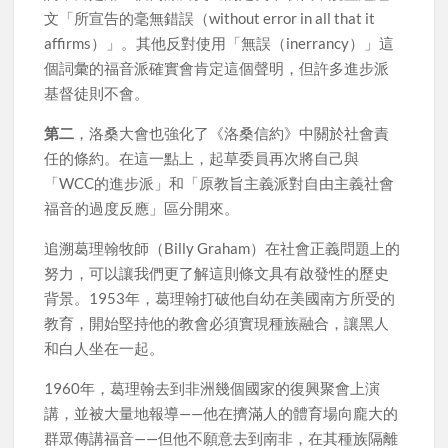
文「所宣告的毫無錯誤（without error in all that it
affirms）」。其他反對使用「無誤（inerrancy）」這
個詞彙的福音派確實會肯定這個聲明，但許多進步派
基督徒則不會。
第二
，洛桑大會也強化了《洛桑信約》中關於社會責
任的條約。在這一點上，起草委員再次將自己與
「WCC的進步派」和「原教旨主義派對自由主義社會
福音的過度反應」區分開來。
追溯葛理翰牧師（Billy Graham）在社會正義問題上的
努力，可以讓我們更了解這則條文具有啟發性的歷史
背景。1953年，葛理翰打破他自幼在美國南方所受的
教育，開始堅持他的教會必須實現種族融合，讓黑人
和白人坐在一起。
1960年，葛理翰去到非洲幾個國家的復興聚會上演
講，並被大量地報導——他在擠滿人的體育場向龐大的
群眾傳講福音——但他不願意去到南非，在其種族隔離