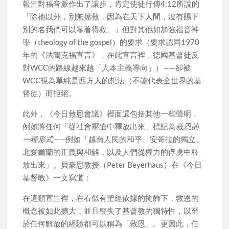
報告對福音派作出了讓步，肯定使徒行傳4:12所說的
「除祂以外，別無拯救，因為在天下人間，沒有賜下
別的名我們可以靠著得救。」但對其他如加強福音神
學（theology of the gospel）的要求（要求認同1970
年的《法蘭克福宣言》，在此宣言裡，德國基督徒反
對WCC的路線越來越「人本主義導向」）——卻被
WCC視為單純是西方人的想法（不能代表全世界的基
督徒）而拒絕。
此外，《今日救恩會議》裡面還包括其他一些聲明，
例如將任何「從社會壓迫中釋放出來」標記為
救恩的
一種形式
——例如「越南人民的和平、安哥拉的獨立、
北愛爾蘭的正義與和解，以及人們從權力的俘虜中釋
放出來」。貝豪思教授（Peter Beyerhaus）在《今日
基督教》一文寫道：
在這類宣告裡，在看似有聖經依據的掩飾下，救恩的
概念被如此擴大，並且喪失了基督教的獨特性，以至
於任何解放的經驗都可以稱為「救恩」。更因此，任