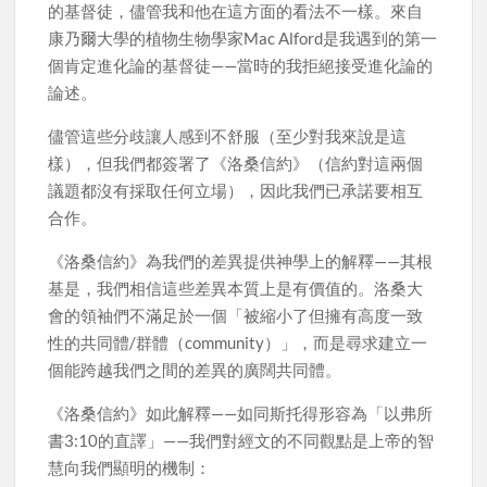
的基督徒，儘管我和他在這方面的看法不一樣。來自
康乃爾大學的植物生物學家Mac Alford是我遇到的第一
個肯定進化論的基督徒——當時的我拒絕接受進化論的
論述。
儘管這些分歧讓人感到不舒服（至少對我來說是這
樣），但我們都簽署了《洛桑信約》（信約對這兩個
議題都沒有採取任何立場），因此我們已承諾要相互
合作。
《洛桑信約》為我們的差異提供神學上的解釋——其根
基是，我們相信這些差異本質上是有價值的。洛桑大
會的領袖們不滿足於一個「被縮小了但擁有高度一致
性的共同體/群體（community）」，而是尋求建立一
個能跨越我們之間的差異的廣闊共同體。
《洛桑信約》如此解釋——如同斯托得形容為「以弗所
書3:10的直譯」——我們對經文的不同觀點是上帝的智
慧向我們顯明的機制：