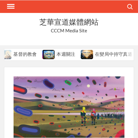
Skip
Search
to
content
芝華宣道媒體網站
CCCM Media Site
會
本週關注
在變局中持守真道
本週關注