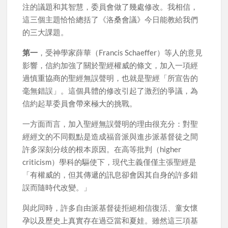
注的議題和其智慧，委員會做了幾處修改。我相信，
這三個主題恰恰總括了《洛桑會議》今日能教給我們
的三大課題。
第一
，受神學家薛華（Francis Schaeffer）等人的意見
影響，信約加強了關於聖經權威的條文，加入一項經
過慎重協商的聖經無誤聲明，也就是聖經「所宣告的
毫無錯誤」。這個具體的修改引起了激烈的爭議，為
信約起草委員會帶來極大的挑戰。
一方面而言，加入聖經無誤聲明的理由很充分：對聖
經經文的不同觀點是造成福音派與進步派基督徒之間
許多深刻分歧的根本原因。在高等批判（higher
criticism）學科的驅使下，現代主義僅僅主張聖經是
「有權威的，但其傳遞的訊息卻會因其自身的許多錯
誤而隨時代改變。」
與此同時，許多自由派基督徒拒絕相信復活、童女懷
孕以及歷史上真實存在過亞當和夏娃。雖然這三項基