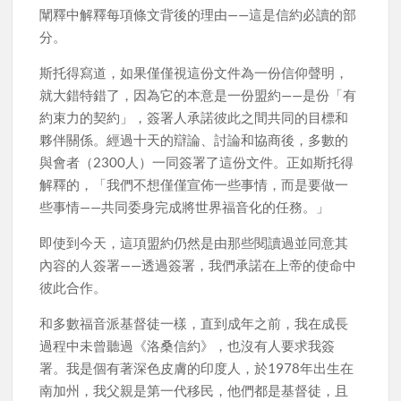
闡釋中解釋每項條文背後的理由——這是信約必讀的部
分。
斯托得寫道，如果僅僅視這份文件為一份信仰聲明，
就大錯特錯了，因為它的本意是一份盟約——是份「有
約束力的契約」，簽署人承諾彼此之間共同的目標和
夥伴關係。經過十天的辯論、討論和協商後，多數的
與會者（2300人）一同簽署了這份文件。正如斯托得
解釋的，「我們不想僅僅宣佈一些事情，而是要做一
些事情——共同委身完成將世界福音化的任務。」
即使到今天，這項盟約仍然是由那些閱讀過並同意其
內容的人簽署——透過簽署，我們承諾在上帝的使命中
彼此合作。
和多數福音派基督徒一樣，直到成年之前，我在成長
過程中未曾聽過《洛桑信約》，也沒有人要求我簽
署。我是個有著深色皮膚的印度人，於1978年出生在
南加州，我父親是第一代移民，他們都是基督徒，且