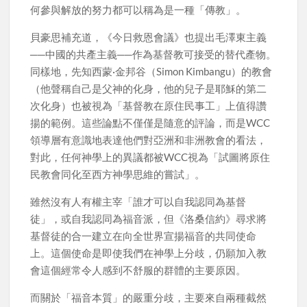
何參與解放的努力都可以稱為是一種「傳教」。
貝豪思補充道，《今日救恩會議》也提出毛澤東主義
──中國的共產主義──作為基督教可接受的替代產物。
同樣地，先知西蒙·金邦谷（Simon Kimbangu）的教會
（他聲稱自己是父神的化身，他的兒子是耶穌的第二
次化身）也被視為「基督教在原住民事工」上值得讚
揚的範例。這些論點不僅僅是隨意的評論，而是WCC
領導層有意識地表達他們對亞洲和非洲教會的看法，
對此，任何神學上的異議都被WCC視為「試圖將原住
民教會同化至西方神學思維的嘗試」。
雖然沒有人有權主宰「誰才可以自我認同為基督
徒」，或自我認同為福音派，但《洛桑信約》尋求將
基督徒的合一建立在向全世界宣揚福音的共同使命
上。這個使命是即使我們在神學上分歧，仍願加入教
會這個經常令人感到不舒服的群體的主要原因。
而關於「福音本質」的嚴重分歧，主要來自兩種截然