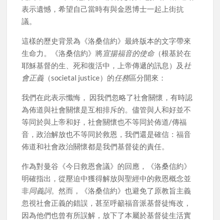
表示遺憾，希望自己當時有與金恩博士一起上街抗
議。
這樣的歷史背景為《洛桑信約》最終版本的文字帶來
生命力。《洛桑信約》將
宣揚福音的使命
（根基於在
耶穌基督的生、死和復活中，上帝傳遞的訊息）及
社
會正義
（societal justice）的
任務
區分開來：
我們在此表示懺悔， 因我們忽略了社會關懷，有時認
為佈道與社會關懷是互相排斥的。儘管與人和好並不
等同於與上帝和好，社會關懷也不等同於佈道/傳福
音，政治解放也不等同於救恩，我們還是確信：福音
佈道和社會政治關懷都是我們基督徒的責任。
作為對曼谷《今日救恩會議》的回應，《洛桑信約》
明確指出，從壓迫中獲得解放與聖經中的救恩概念並
非
同義詞
。然而，《洛桑信約》也避免了原教旨主義
忽視社會正義的錯誤，甚至呼籲福音派基督徒悔改，
因為他們也曾有所誤解，放下了本屬於基督徒生活實