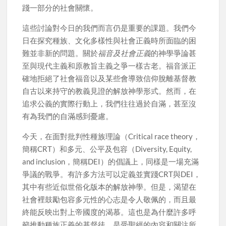
踐一部分的社會關懷。
這些討論對今日的我們而言仍是重要的課題。我們今
日在探究種族、文化多樣性與社會正義時所面臨的困
難並非新的問題。關於
福音及社會正義
的神學爭論甚
至與現代主義和原教旨主義之爭一樣古老。福音派正
確地拒絕了社會福音以及某些會導致信仰脫離基督教
自古以來持守的教義見證的解放神學形式。然而，在
追求公義的實際行動上，我們往往過於自滿，甚至沒
有為我們的自滿感到憂慮。
今天，在面對批判性種族理論（Critical race theory，
簡稱CRT）和多元、公平及包容（Diversity, Equity,
and inclusion，簡稱DEI）的倡議上，同樣是一場充滿
爭議的戰爭。有許多方法可以定義並實踐CRT與DEI，
其中有些近似世俗化版本的解放神學。但是，渴望在
社會裡鼓勵包容多元性的心志是令人敬佩的，而且最
終能反映出對上帝國度的渴慕。這也是為什麼許多呼
籲推動種族正義的基督徒，是受聖經的內容和關注所