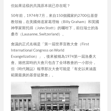
但如果這樣的共識原本就已存在呢？
50年前，1974年7月，來自150個國家約2700位基督
教領袖，在美國佈道家葛理翰（Billy Graham）和英國
神學家斯托得（John Stott）的囑咐下，前往瑞士的洛
桑市（Lausanne, Switzerland）。
會議的正式名稱是「第一屆世界宣教大會（First
International Congress on World
Evangelization）」，後來被稱為1974第一屆洛桑大
會。雖然當時的大會只包含了全球教會的一小部分，
但《時代雜誌》報導那次大會可能是「有史以來涵蓋
範圍最廣的基督徒聚會」。