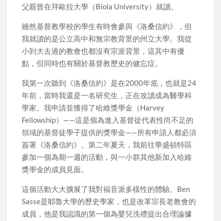
父親曾在拜歐拉大學（Biola University）就讀。
雖然基督教學校的學生有時會參與《洛桑信約》，但
我就讀的是公立高中和無宗教背景的州立大學。我從
小到大去過的教會也都沒有宗派背景，這其中有優
點，但同時也有關於基督教歷史的健忘症。
我第一次聽到《洛桑信約》是在2000年底，也就是24
年前，當時我還是一名研究生，正在攻讀成為醫學科
學家。我申請並獲得了哈維獎學金（Harvey
Fellowship）——這是個為進入基督徒代表性尚不足的
領域的基督徒學子提供的獎學金——所有申請人都必須
簽署《洛桑信約》。第二年夏天，我前往華盛頓特區
參加一個為期一週的活動，與一小群其他新加入哈維
獎學金的成員見面。
這個活動大大擴展了我對福音派多樣性的體驗。Ben
Sasse是耶魯大學的歷史學家，也是改革宗長老教會的
成員，他是我認識的第一個為嬰兒洗禮提出合理論據