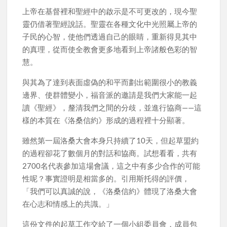
上帝在基督裡和聖經中的啟示是不可更改的，現今聖
靈仍借著聖經說話。聖靈在各種文化中光照屬上帝的
子民的心智，使他們透過自己的眼睛，重新得見其中
的真理，從而使全教會更多地看到上帝諸般色彩的智
慧。
與其為了達到表面虛偽的和平而劃出範圍很小的教義
邊界、使群體變小，福音派的邀請是我們大家能一起
讀《聖經》，釐清我們之間的分歧，並進行協商——這
樣的本質在《洛桑信約》形成的過程裡十分顯著。
雖然第一屆洛桑大會本身只持續了10天，但起草盟約
的過程卻花了數個月的對話和協商。試想看看，共有
2700名代表參加這場會議，這之中有多少合作的可能
性呢？事實證明是相當多的。引用斯托得的評價，
「我們可以真誠的說，《洛桑信約》體現了洛桑大會
在心志和情感上的共識。」
這份文件的起草工作交給了一個小組委員會，成員包