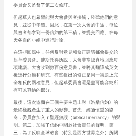
委員會又監督了第二次修訂。
但起草人也希望能與大會參與者接觸，聆聽他們的意
見，並從中學習。因此，在第一次大會的中途，每位
與會者都拿到一份信約的第三稿，並提交回應、在每
天各自的小組中進行討論。
在這些回應中，任何反對意見和修正建議都會提交給
起草委員會。據斯托得所說，大會非常認真地回應每
項建議。大會收到數百份意見書，並將其翻譯成英文
後進行分類和研究。有些提出的修正是同一議題上完
全相反的兩種意見，但起草委員會還是盡可能容納所
有可以容納的部分。
最後，這次協商在三個主要主題上對《洛桑信約》的
最終樣貌產生了重大的影響。首先，經過慎重的協
商，委員會加入了聖經無誤（biblical inerrancy）的聲
明。第二，加強了信約中關於社會責任的聲明。第
三，為了反映全球教會（特別是西方世界之外）所關