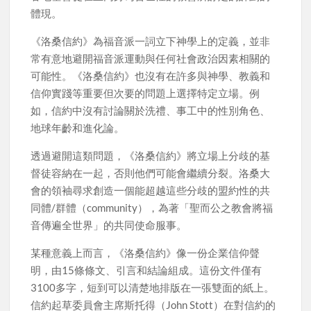
體現。
《洛桑信約》為福音派一詞立下神學上的定義，並非
常有意地避開福音派運動與任何社會政治因素相關的
可能性。《洛桑信約》也沒有在許多與神學、教義和
信仰實踐等重要但次要的問題上選擇特定立場。例
如，信約中沒有討論關於洗禮、事工中的性別角色、
地球年齡和進化論。
透過避開這類問題，《洛桑信約》將立場上分歧的基
督徒容納在一起，否則他們可能會繼續分裂。洛桑大
會的領袖尋求創造一個能超越這些分歧的盟約性的共
同體/群體（community），為著「聖而公之教會將福
音傳遍全世界」的共同使命服事。
某種意義上而言，《洛桑信約》像一份企業信仰聲
明，由15條條文、引言和結論組成。這份文件僅有
3100多字，短到可以清楚地排版在一張雙面的紙上。
信約起草委員會主席斯托得（John Stott）在對信約的