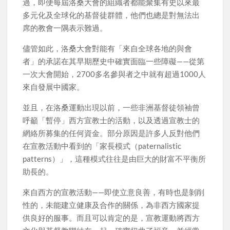
過，即便每屆洛桑大會的組織者都能聚集有史以來最
多元化及全球化的基督徒群體，他們也總是對無法出
席的教會一隅表示難過。
儘管如此，洛桑大會對能有「來自全球各地的與會
者」的承諾在其早期歷史中確實面臨一些障礙——從第
一次大會開始，2700多名參與者之中就有超過1000人
來自發展中國家。
並且，在洛桑運動出現以前，一些非洲基督徒領袖曾
呼籲「暫停」西方宣教士的活動，以及透過宣教士的
網絡所募集的任何資金。部分原因是許多人反對他們
在宣教活動中看到的「家長模式（paternalistic
patterns）」，這種模式往往是由巨大的財富不平衡所
助長的。
來自西方的宣教活動——即使立意良善，有時也是剝削
性的，未能建立健康及合作的關係，為非西方國家提
供良好的服事。而且可以肯定的是，宣教運動將西方