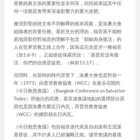
督教經典主張的重要性並非同等，但拒絕承認其中任
何一項都是會帶來深遠影響力的重大改變。
釐清對聖經經文有不同解釋的根本因素，是洛桑大會
組織者的首要任務。基於充分的理由，福音派不能輕
易地與那些對福音的理解不包含「耶穌肉身復活」的
人在世界宣教之路上合作，因為這完全是另一種福音
（加1:6-9）。正如使徒保羅所說：「基督若沒有復
活，你們的信便是徒然」（林前15:17）。
但同時，在當時的時代背景下，洛桑大會也是對前一
年（1973）由普世教會協會（WCC）在曼谷召開的
《今日救恩會議》（Bangkok Conference on Salvation
Today）所做出的回應，甚至連會議地點的選擇部分原
因也是因洛桑市鄰近日內瓦，而普世教會協會
（WCC）的總部就在日內瓦。
《今日救恩會議》包括福音派代表及自由派和主流派
基督徒，其中許多人已經偏離正統。儘管會議的最後