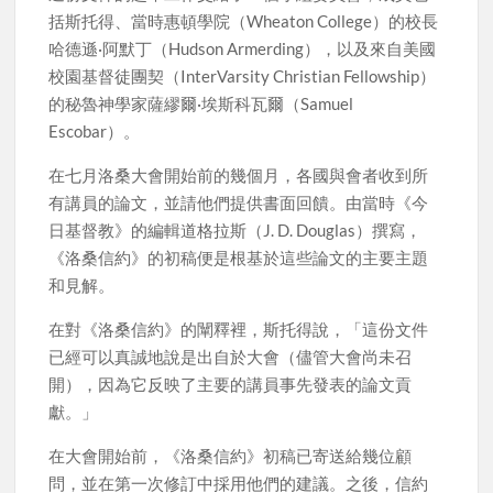
括斯托得、當時惠頓學院（Wheaton College）的校長
哈德遜·阿默丁（Hudson Armerding），以及來自美國
校園基督徒團契（InterVarsity Christian Fellowship）
的秘魯神學家薩繆爾·埃斯科瓦爾（Samuel
Escobar）。
在七月洛桑大會開始前的幾個月，各國與會者收到所
有講員的論文，並請他們提供書面回饋。由當時《今
日基督教》的編輯道格拉斯（J. D. Douglas）撰寫，
《洛桑信約》的初稿便是根基於這些論文的主要主題
和見解。
在對《洛桑信約》的闡釋裡，斯托得說，「這份文件
已經可以真誠地說是出自於大會（儘管大會尚未召
開），因為它反映了主要的講員事先發表的論文貢
獻。」
在大會開始前，《洛桑信約》初稿已寄送給幾位顧
問，並在第一次修訂中採用他們的建議。之後，信約