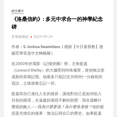
經文圖片
《洛桑信約》: 多元中求合一的神學紀念
碑
芝華媒體組
2024-09-24
作者
：S. Joshua Swamidass (
感謝【今日基督教】惠
賜芝華宣道中文轉載權 )
在2000年的電影《記憶拼圖》裡，主角藍蓋
（Leonard Shelby）的大腦受到特殊傷害，使他無法形
成新的長期記憶。他最多只能記住30秒到一分鐘前的
資訊，之後就會忘記一切。
藍蓋與自己過往人生的脫節，讓他對自己是如何陷入
目前的困境，永遠處於困惑不解的狀態：我在逃離什
麼樣的敵人——
我為什麼要逃？為什麼拿著槍？
他的疑
惑是失憶症的後果：無法記得自己的歷史。如果藍蓋