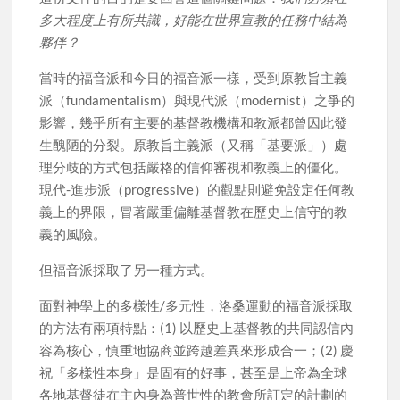
多大程度上有所共識，好能在世界宣教的任務中結為
夥伴？
當時的福音派和今日的福音派一樣，受到原教旨主義
派（fundamentalism）與現代派（modernist）之爭的
影響，幾乎所有主要的基督教機構和教派都曾因此發
生醜陋的分裂。原教旨主義派（又稱「基要派」）處
理分歧的方式包括嚴格的信仰審視和教義上的僵化。
現代-進步派（progressive）的觀點則避免設定任何教
義上的界限，冒著嚴重偏離基督教在歷史上信守的教
義的風險。
但福音派採取了另一種方式。
面對神學上的多樣性/多元性，洛桑運動的福音派採取
的方法有兩項特點：(1) 以歷史上基督教的共同認信內
容為核心，慎重地協商並跨越差異來形成合一；(2) 慶
祝「多樣性本身」是固有的好事，甚至是上帝為全球
各地基督徒在主內身為普世性的教會所訂定的計劃的