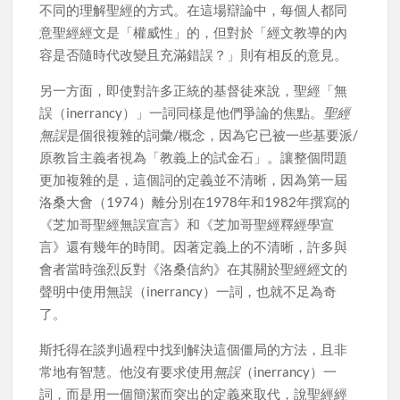
不同的理解聖經的方式。在這場辯論中，每個人都同
意聖經經文是「權威性」的，但對於「經文教導的內
容是否隨時代改變且充滿錯誤？」則有相反的意見。
另一方面，即使對許多正統的基督徒來說，聖經「無
誤（inerrancy）」一詞同樣是他們爭論的焦點。
聖經
無誤
是個很複雜的詞彙/概念，因為它已被一些基要派/
原教旨主義者視為「教義上的試金石」。讓整個問題
更加複雜的是，這個詞的定義並不清晰，因為第一屆
洛桑大會（1974）離分別在1978年和1982年撰寫的
《芝加哥聖經無誤宣言》和《芝加哥聖經釋經學宣
言》還有幾年的時間。因著定義上的不清晰，許多與
會者當時強烈反對《洛桑信約》在其關於聖經經文的
聲明中使用無誤（inerrancy）一詞，也就不足為奇
了。
斯托得在談判過程中找到解決這個僵局的方法，且非
常地有智慧。他沒有要求使用
無誤
（inerrancy）一
詞，而是用一個簡潔而突出的定義來取代，說聖經經