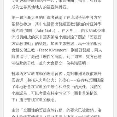
文化與基督教聯結在一起，確實扭曲了福音，並經常
成為世界其他地方的福音絆腳石。
第一屆洛桑大會的組織者邀請了在這場爭論中各方的
基督徒參加，其中包括提出暫緩宣教活動的肯亞神學
家約翰·加圖（John Gatu）。在大會上，由大約60位非
洲成員組成的東非國家策略小組討論了關於「暫緩西
方宣教運動」的議題。加圖主張暫緩，烏干達的聖公
會凱文傑主教（Festo Kivengere）則反對暫緩，兩人
隨後進行了激烈且理性的辯論。到了週末，雙方已釐
清彼此的分歧，並向大會提交一份共識聲明：
暫緩西方宣教運動的理念背後，是對非洲過度依賴外
國資源（包括人力和財力）的擔心——這有時反而阻礙
了本地教會在宣教的主動性和成長上的責任。我們的
小組認為，可以考量在特定情況下（而非普遍情況
下）施行暫緩宣教的概念。
由於「全面性的暫緩宣教行動」的要求已被撤銷，洛
桑大會的其他成員（以及主要由西方人士組成的信約