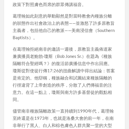
政策下對照膚色而席的群眾傳講福音。
葛理翰如此刻意的舉動顯然是對當時教會內種族分離
的狀態作出社會政治上的表態——並激怒了許多原教旨
主義者，包括他自己的教派——美南浸信會（Southern
Baptists）。
在葛理翰拒絕南非的邀請一週後，原教旨主義佈道家
兼廣播員老鮑勃·瓊斯（Bob Jones Sr.）在題為《種族
隔離符合聖經嗎？》的復活節廣播信息中作出回應。
瓊斯從對使徒行傳17:26的扭曲解讀中得出結論：答案
是肯定的。他辯稱，種族融合和試圖結束種族隔離的
行徑違背了上帝創造的秩序，分散了人們傳福音的注
意力。在這一點上，瓊斯與南方許多基督徒的觀點相
同。
儘管南非種族隔離政策一直持續到1990年代，葛理翰
至終還是在1973年，也就是洛桑大會的前一年，在南
非舉行了黑人、白人和棕色膚色人群共聚一堂的大型