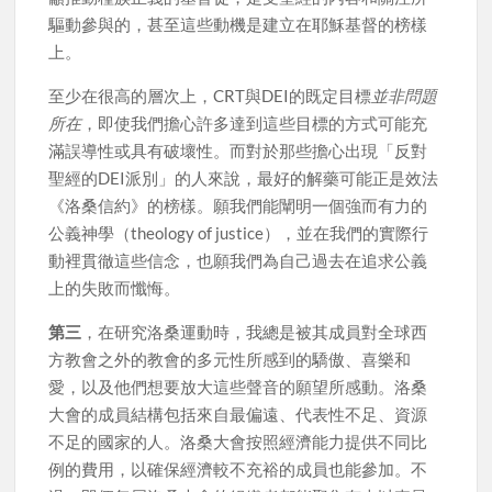
驅動參與的，甚至這些動機是建立在耶穌基督的榜樣
上。
至少在很高的層次上，CRT與DEI的既定目標
並非問題
所在
，即使我們擔心許多達到這些目標的方式可能充
滿誤導性或具有破壞性。而對於那些擔心出現「反對
聖經的DEI派別」的人來說，最好的解藥可能正是效法
《洛桑信約》的榜樣。願我們能闡明一個強而有力的
公義神學（theology of justice），並在我們的實際行
動裡貫徹這些信念，也願我們為自己過去在追求公義
上的失敗而懺悔。
第三
，在研究洛桑運動時，我總是被其成員對全球西
方教會之外的教會的多元性所感到的驕傲、喜樂和
愛，以及他們想要放大這些聲音的願望所感動。洛桑
大會的成員結構包括來自最偏遠、代表性不足、資源
不足的國家的人。洛桑大會按照經濟能力提供不同比
例的費用，以確保經濟較不充裕的成員也能參加。不