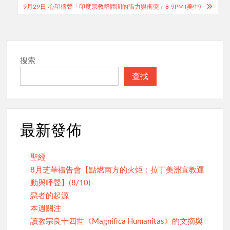
navigation
9月29日 心印禱聲「印度宗教群體間的張力與衝突」8-9PM (美中)
搜索
查找
最新發佈
聖經
8月芝華禱告會【點燃南方的火炬：拉丁美洲宣教運
動與呼聲】(8/10)
惡者的起源
本週關注
讀教宗良十四世《Magnifica Humanitas》的文摘與