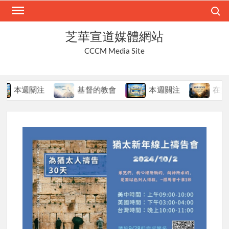
Skip
Search
to
content
芝華宣道媒體網站
CCCM Media Site
本週關注
基督的教會
本週關注
在變局