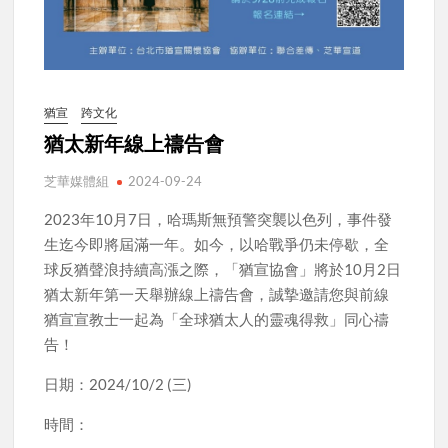
猶宣
跨文化
猶太新年線上禱告會
芝華媒體組
2024-09-24
2023年10月7日，哈瑪斯無預警突襲以色列，事件發
生迄今即將屆滿一年。如今，以哈戰爭仍未停歇，全
球反猶聲浪持續高漲之際，「猶宣協會」將於10月2日
猶太新年第一天舉辦線上禱告會，誠摯邀請您與前線
猶宣宣教士一起為「全球猶太人的靈魂得救」同心禱
告！
️日期：2024/10/2 (三)
️時間：