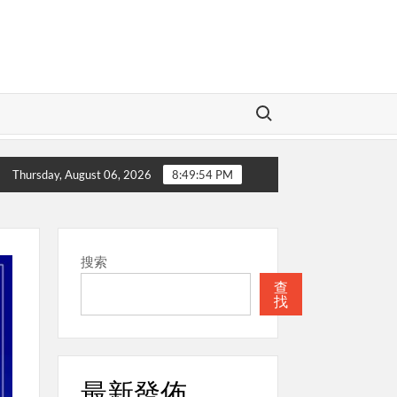
Search for:
聖經
本週關注
教會的合一
本週關注
Thursday, August 06, 2026
8:49:55 PM
搜索
查
找
最新發佈