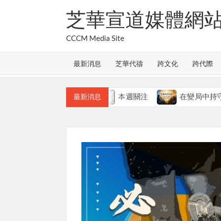
Skip
芝華宣道媒體網
to
content
CCCM Media Site
最新消息
芝華代禱
跨文化
跨代際
基督的教會
本週關注
在變局中持守真道
最新消息