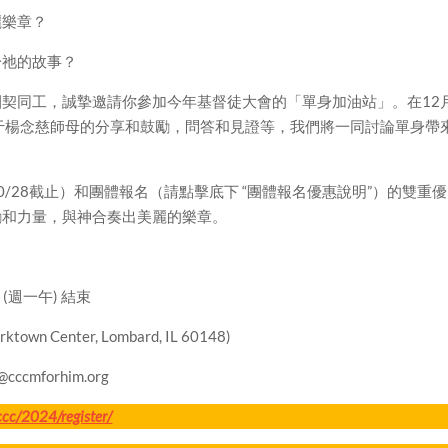
麗樂章？
於祂的故事？
契同工，誠摯邀請你參加今年基督徒大會的「單身加油站」。在12
于楊念慈師母的分享和鼓勵，問答和見證等，我們將一同討論單身帶
/28截止）和團體報名（請點擊底下 “團體報名優惠說明”）的雙重優
勵和力量，與神合奏出美麗的樂章。
 (週一午) 結束
ktown Center, Lombard, IL 60148)
cccmforhim.org
ccc/2024/register/