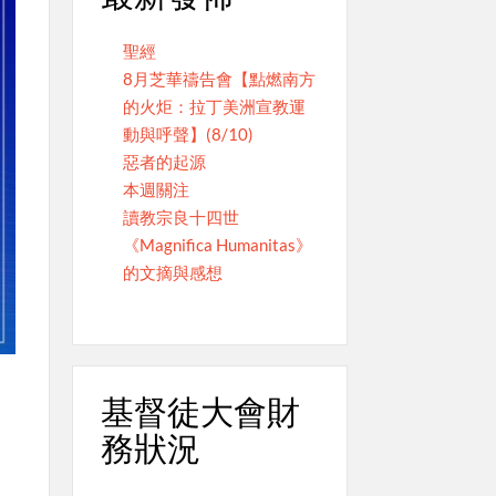
聖經
8月芝華禱告會【點燃南方
的火炬：拉丁美洲宣教運
動與呼聲】(8/10)
惡者的起源
本週關注
讀教宗良十四世
《Magnifica Humanitas》
的文摘與感想
基督徒大會財
務狀況