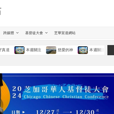
站
跨媒體
基督徒大會
芝華宣道網站
本週關注
慈愛的神
本週關注