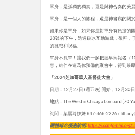
單身，是孤獨的獨奏，還是與神合奏的美
單身，是一個人的旅程，還是神書寫的關
如果你是單身，如果你是對單身有負擔的團
28號的下午，透過破冰互動游戲，敬拜，
的挑戰和祝福。
單身不孤單！讓我們一起把握早鳥報名（10
惠，結伴在這爲你預備的聚會中，得到鼓
「2024芝加哥華人基督徒大會」
日期：12月27日 (週五晚) 開始，12月30日
地點：The Westin Chicago Lombard (70 Yor
詢問：葉麗玲姊妹 847-868-2226 / lilliany@
團體報名優惠說明:
https://cccmforhim.org/c