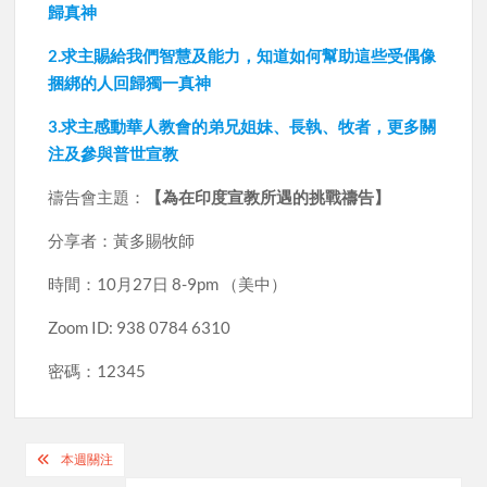
歸真神
2.求主賜給我們智慧及能力，知道如何幫助這些受偶像
捆綁的人回歸獨一真神
3.求主感動華人教會的弟兄姐妹、長執、牧者，更多關
注及參與普世宣教
禱告會主題：
【為在印度宣教所遇的挑戰禱告】
分享者：黃多賜牧師
時間：10月27日 8-9pm （美中）
Zoom ID: 938 0784 6310
密碼：12345
Post
本週關注