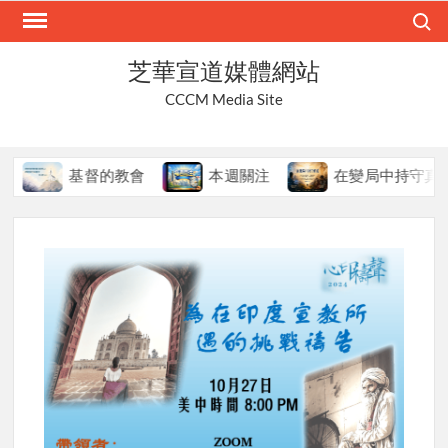
Skip
Search
to
content
芝華宣道媒體網站
CCCM Media Site
基督的教會
本週關注
在變局中持守真道