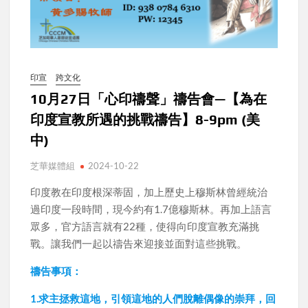
印宣
跨文化
10月27日「心印禱聲」禱告會—【為在
印度宣教所遇的挑戰禱告】8-9pm (美
中)
芝華媒體組
2024-10-22
印度教在印度根深蒂固，加上歷史上穆斯林曾經統治
過印度一段時間，現今約有1.7億穆斯林。再加上語言
眾多，官方語言就有22種，使得向印度宣教充滿挑
戰。讓我們一起以禱告來迎接並面對這些挑戰。
禱告事項：
1.求主拯救這地，引領這地的人們脫離偶像的崇拜，回