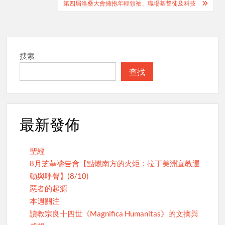
navigation
第四屆洛桑大會擁抱年輕領袖、職場基督徒及科技
搜索
查找
最新發佈
聖經
8月芝華禱告會【點燃南方的火炬：拉丁美洲宣教運
動與呼聲】(8/10)
惡者的起源
本週關注
讀教宗良十四世《Magnifica Humanitas》的文摘與