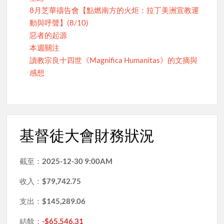
8月芝華禱告會【點燃南方的火炬：拉丁美洲宣教運
動與呼聲】(8/10)
惡者的起源
本週關注
讀教宗良十四世《Magnifica Humanitas》的文摘與
感想
基督徒大會財務狀況
截至：
2025-12-30 9:00AM
收入：
$79,742.75
支出：
$145,289.06
結餘：
-$65,546.31