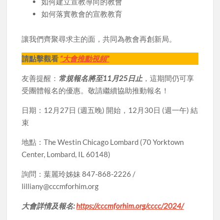
如何建立宣教導向的教會
如何落實教會的宣教教育
讓我們齊聚尋求主的面，共同為教會再創新局。
請點擊觀看
“大會推動視頻”
友善提醒：
常規報名將至11月25日止
，這期間仍可享
受團體報名的優惠。敬請繼續協助推動報名！
日期：12月27日 (週五晚) 開始，12月30日 (週一午) 結
束
地點：The Westin Chicago Lombard (70 Yorktown
Center, Lombard, IL 60148)
詢問：葉麗玲姊妹 847-868-2226 /
lilliany@cccmforhim.org
大會詳情及報名:
https://cccmforhim.org/cccc/2024/