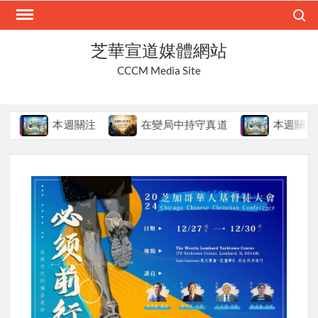
Skip
Search
to
content
芝華宣道媒體網站
CCCM Media Site
本週關注
在變局中持守真道
本週關注