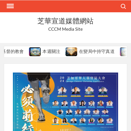
Skip
Search
to
content
芝華宣道媒體網站
CCCM Media Site
督的教會
本週關注
在變局中持守真道
本