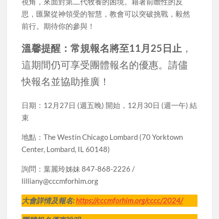
視角，來面對第二代牧養的困境。藉著前瞻性的反
思，匯聚從神領受的智慧，教會可以突破挑戰，毅然
前行。期待你的參與！
溫馨提醒：常規報名將至11月25日止
，
這期間仍可享受團體報名的優惠。請儘
快報名並協助推廣！
日期：12月27日 (週五晚) 開始，12月30日 (週一午) 結
束
地點：The Westin Chicago Lombard (70 Yorktown
Center, Lombard, IL 60148)
詢問：葉麗玲姊妹 847-868-2226 /
lilliany@cccmforhim.org
大會詳情及報名:
https://cccmforhim.org/cccc/2024/