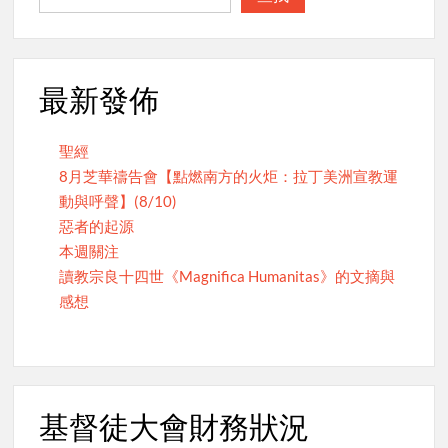
最新發佈
聖經
8月芝華禱告會【點燃南方的火炬：拉丁美洲宣教運
動與呼聲】(8/10)
惡者的起源
本週關注
讀教宗良十四世《Magnifica Humanitas》的文摘與
感想
基督徒大會財務狀況