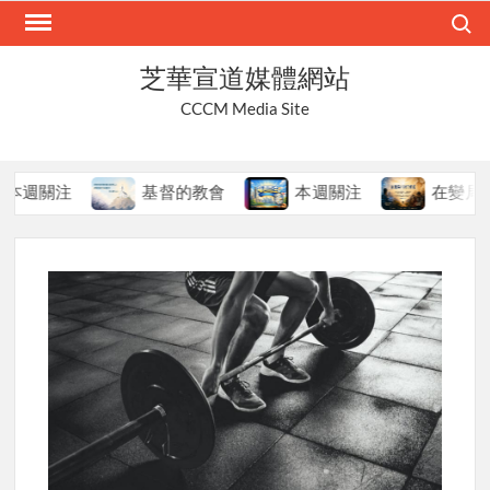
Skip
Search
to
content
芝華宣道媒體網站
CCCM Media Site
關注
基督的教會
本週關注
在變局中持守