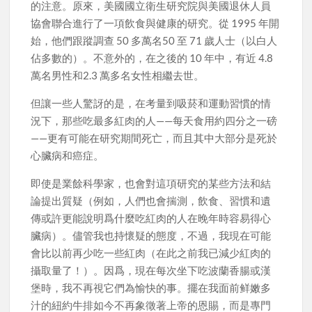
的注意。原來，美國國立衛生研究院與美國退休人員
協會聯合進行了一項飲食與健康的研究。從 1995 年開
始，他們跟蹤調查 50 多萬名50 至 71 歲人士（以白人
佔多數的）。不意外的，在之後的 10 年中，有近 4.8
萬名男性和2.3 萬多名女性相繼去世。
但讓一些人驚訝的是，在考量到吸菸和運動習慣的情
況下，那些吃最多紅肉的人——每天食用約四分之一磅
——更有可能在研究期間死亡，而且其中大部分是死於
心臟病和癌症。
即使是業餘科學家，也會對這項研究的某些方法和結
論提出質疑（例如，人們也會揣測，飲食、習慣和遺
傳或許更能說明爲什麼吃紅肉的人在晚年時容易得心
臟病）。儘管我也持懷疑的態度，不過，我現在可能
會比以前再少吃一些紅肉（在此之前我已減少紅肉的
攝取量了！）。因爲，現在每次坐下吃波蘭香腸或漢
堡時，我不再視它們為愉快的事。擺在我面前鲜嫩多
汁的紐約牛排如今不再象徵著上帝的恩賜，而是專門