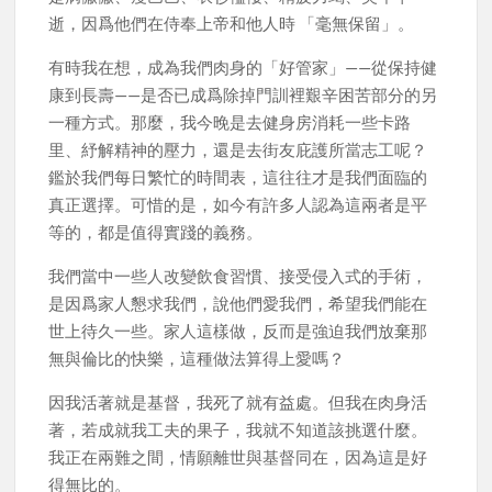
逝，因爲他們在侍奉上帝和他人時 「毫無保留」。
有時我在想，成為我們肉身的「好管家」——從保持健
康到長壽——是否已成爲除掉門訓裡艱辛困苦部分的另
一種方式。那麼，我今晚是去健身房消耗一些卡路
里、紓解精神的壓力，還是去街友庇護所當志工呢？
鑑於我們每日繁忙的時間表，這往往才是我們面臨的
真正選擇。可惜的是，如今有許多人認為這兩者是平
等的，都是值得實踐的義務。
我們當中一些人改變飲食習慣、接受侵入式的手術，
是因爲家人懇求我們，說他們愛我們，希望我們能在
世上待久一些。家人這樣做，反而是強迫我們放棄那
無與倫比的快樂，這種做法算得上愛嗎？
因我活著就是基督，我死了就有益處。但我在肉身活
著，若成就我工夫的果子，我就不知道該挑選什麼。
我正在兩難之間，情願離世與基督同在，因為這是好
得無比的。