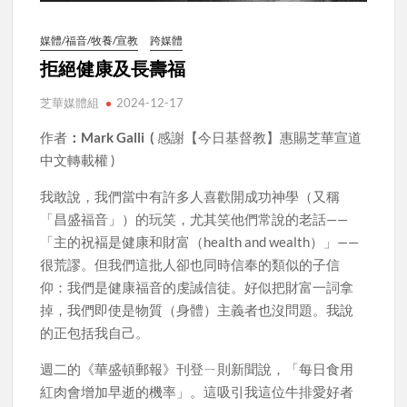
媒體/福音/牧養/宣教
跨媒體
拒絕健康及長壽福
芝華媒體組
2024-12-17
作者
：Mark Galli (
感謝【今日基督教】惠賜芝華宣道
中文轉載權 )
我敢說，我們當中有許多人喜歡開成功神學（又稱
「昌盛福音」）的玩笑，尤其笑他們常說的老話——
「主的祝褔是健康和財富（health and wealth）」——
很荒謬。但我們這批人卻也同時信奉的類似的子信
仰：我們是健康福音的虔誠信徒。好似把財富一詞拿
掉，我們即使是物質（身體）主義者也沒問題。我說
的正包括我自己。
週二的《華盛頓郵報》刊登ㄧ則新聞說，「每日食用
紅肉會增加早逝的機率」。這吸引我這位牛排愛好者