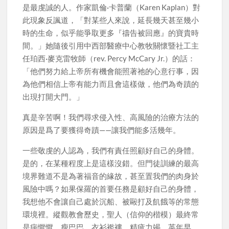
是最虔誠的人。作家凱倫·卡普蘭（Karen Kaplan）對
此現象反諷道，「對某些人來說，延長幾天甚至幾小
時的生命，似乎能爭取更多『禱告被回應』的寶貴時
間。」她隨後引用中西部醫療中心教牧關懷暨社工主
任珀西·麥克雷牧師（rev. Percy McCary Jr.）的話：
「他們努力給上帝所有機會能照著祂的心意行事，因
為他們相信上帝有能力而且會這樣做，他們為奇蹟的
出現打開大門。」
真是辛苦啊！我們尋求侵入性、高風險的治療方法的
原因是爲了要獲得奇蹟——讓我們能多活幾年。
一些敬虔的人認為，我們有責任照顧好自己的身體。
是的，在某種程度上是這樣沒錯。但門徒訓練的最高
境界難道不是為著福音的緣故，甚至置我們的肉身於
風險中嗎？如果保羅的首要任務是顧好自己的身體，
我想他不會讓自己處於沉船、被毆打及飢餓等的常態
環境裡。縱觀教會歷史，聖人（信仰的楷模）最終常
是病懨懨、瘦巴巴、衣衫襤褸、精疲力竭、英年早