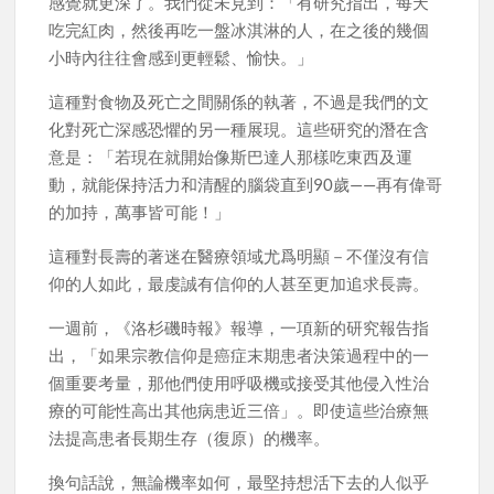
感覺就更深了。我們從未見到：「有研究指出，每天
吃完紅肉，然後再吃一盤冰淇淋的人，在之後的幾個
小時內往往會感到更輕鬆、愉快。」
這種對食物及死亡之間關係的執著，不過是我們的文
化對死亡深感恐懼的另一種展現。這些研究的潛在含
意是：「若現在就開始像斯巴達人那樣吃東西及運
動，就能保持活力和清醒的腦袋直到90歲——再有偉哥
的加持，萬事皆可能！」
這種對長壽的著迷在醫療領域尤爲明顯－不僅沒有信
仰的人如此，最虔誠有信仰的人甚至更加追求長壽。
一週前，《洛杉磯時報》報導，一項新的研究報告指
出，「如果宗教信仰是癌症末期患者決策過程中的一
個重要考量，那他們使用呼吸機或接受其他侵入性治
療的可能性高出其他病患近三倍」。即使這些治療無
法提高患者長期生存（復原）的機率。
換句話說，無論機率如何，最堅持想活下去的人似乎