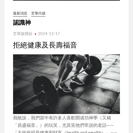
最新消息
芝華代禱
認識神
芝華媒體組
2024-12-17
拒絕健康及長壽福音
我敢說，我們當中有許多人喜歡開成功神學（又稱
「昌盛福音」）的玩笑，尤其笑他們常說的老話——
「主的祝褔是健康和財富（health and wealth）」——