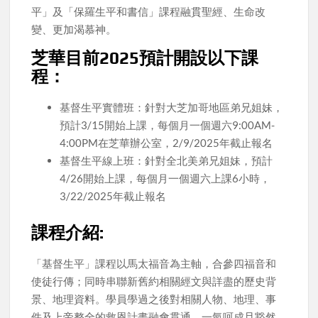
平」及「保羅生平和書信」課程融貫聖經、生命改
變、更加渴慕神。
芝華目前2025預計開設以下課
程：
基督生平實體班：針對大芝加哥地區弟兄姐妹，
預計3/15開始上課，每個月一個週六9:00AM-
4:00PM在芝華辦公室，2/9/2025年截止報名
基督生平線上班：針對全北美弟兄姐妹，預計
4/26開始上課，每個月一個週六上課6小時，
3/22/2025年截止報名
課程介紹:
「基督生平」課程以馬太福音為主軸，合參四福音和
使徒行傳；同時串聯新舊約相關經文與詳盡的歷史背
景、地理資料。學員學過之後對相關人物、地理、事
件及上帝整全的救恩計畫融會貫通，一氣呵成且豁然