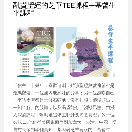
融貫聖經的芝華TEE課程—基督生
平課程
「信主二十幾年，喜歡追劇，雖讀聖經無數遍卻都是
走馬觀燈」一位國內老姊妹的分享；另一位感嘆自己
「平時學習都是土淺石頭地，沒有扎根，謬誤頻出，
一知半解」的肢體，以及渴望能有「淺顯易懂、由淺
入深的課程，幫助她追求主耶穌及渴慕真理」的一位
姊妹……他們從美國東西岸到加拿大、台灣、中國，從
農村長輩到年輕高知，都因著芝華開設的「基督生