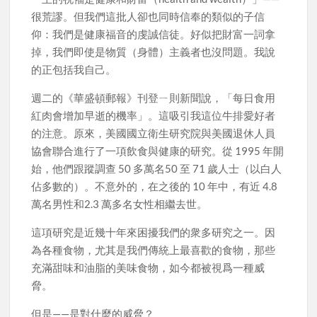
很荒謬。但我們這批人卻也同時信奉的類似的子信
仰：我們是健康福音的虔誠信徒。好似把財富一詞拿
掉，我們即使是物質（身體）主義者也沒問題。我說
的正包括我自己。
週二的《華盛頓郵報》刊登ㄧ則新聞說，「每日食用
紅肉會增加早逝的機率」。這吸引我這位牛排愛好者
的注意。原來，美國國立衛生研究院與美國退休人員
協會聯合進行了一項飲食與健康的研究。從 1995 年開
始，他們跟蹤調查 50 多萬名50 至 71 歲人士（以白人
佔多數的）。不意外的，在之後的 10 年中，有近 4.8
萬名男性和2.3 萬多名女性相繼去世。
這項研究是近幾十年來困擾我們的衆多研究之一。因
為各種食物，尤其是我們傳統上最喜歡的食物，那些
充滿甜味和油脂的美味食物，如今都被視爲一種威
脅。
但是——是對什麼的威脅？