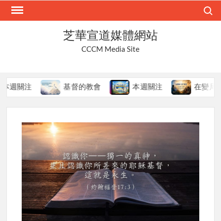
Skip
Search
to
content
芝華宣道媒體網站
CCCM Media Site
關注
基督的教會
本週關注
在變局中持守