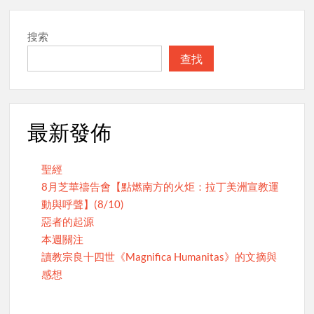
搜索
查找
最新發佈
聖經
8月芝華禱告會【點燃南方的火炬：拉丁美洲宣教運
動與呼聲】(8/10)
惡者的起源
本週關注
讀教宗良十四世《Magnifica Humanitas》的文摘與
感想