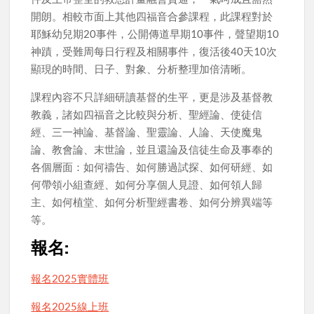
開朗。相較市面上其他四福音合參課程，此課程對於
耶穌幼兒期20事件，公開傳道早期10事件，聲望期10
神蹟，受難周每日行程及相關事件，復活後40天10次
顯現的時間、日子、對象、分析整理加倍清晰。
課程內容不只詳細研讀基督的生平，更是涉及基督教
教義，諸如四福音之比較與分析、聖經論、使徒信
經、三一神論、基督論、聖靈論、人論、天使魔鬼
論、教會論、末世論，並且還論及信徒生命及事奉的
各個層面：如何禱告、如何勝過試探、如何研經、如
何帶領小組查經、如何分享個人見證、如何領人歸
主、如何植堂、如何分析聖經書卷、如何分辨異端等
等。
報名:
報名2025實體班
報名2025線上班