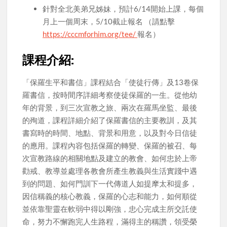
針對全北美弟兄姊妹，預計6/14開始上課，每個
月上一個周末，5/10截止報名 （請點擊
https://cccmforhim.org/tee/
報名）
課程介紹:
「保羅生平和書信」課程結合「使徒行傳」及13卷保
羅書信，按時間序詳細考察使徒保羅的一生。從他幼
年的背景，到三次宣教之旅、兩次在羅馬坐監、最後
的殉道，課程詳細介紹了保羅書信的主要教訓，及其
書寫時的時間、地點、背景和用意，以及對今日信徒
的應用。課程內容包括保羅的轉變、保羅的被召、每
次宣教路線的相關地點及建立的教會、如何忠於上帝
勸戒、教導並處理各教會所產生教義與生活實踐中遇
到的問題、如何門訓下一代傳道人如提摩太和提多，
因信稱義的核心教義，保羅的心志和能力，如何順從
並依靠聖靈在軟弱中得以剛強，忠心完成主所交託使
命，努力不懈跑完人生路程，滿得主的稱讚，領受榮