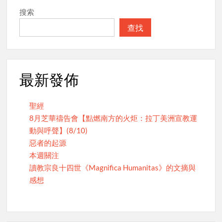
搜索
查找
最新發佈
聖經
8月芝華禱告會【點燃南方的火炬：拉丁美洲宣教運
動與呼聲】(8/10)
惡者的起源
本週關注
讀教宗良十四世《Magnifica Humanitas》的文摘與
感想