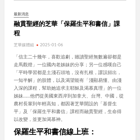
最新消息
融貫聖經的芝華「保羅生平和書信」課
程
芝華媒體組
2025-01-06
「信主二十幾年，喜歡追劇，雖讀聖經無數遍卻都是
走馬觀燈」一位國內老姊妹的分享；另一位感嘆自己
「平時學習都是土淺石頭地，沒有扎根，謬誤頻出，
一知半解」的肢體，以及渴望能有「淺顯易懂、由淺
入深的課程，幫助她追求主耶穌及渴慕真理」的一位
姊妹……他們從美國東西岸到加拿大、台灣、中國，從
農村長輩到年輕高知，都因著芝華開設的「基督生
平」及「保羅生平和書信」課程而融貫聖經，生命得
以改變，並更加渴慕神。
保羅生平和書信線上班：