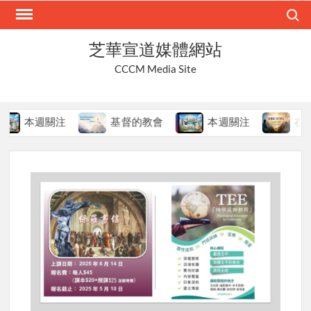
Skip
Search
to
content
芝華宣道媒體網站
CCCM Media Site
本週關注
基督的教會
本週關注
在變局