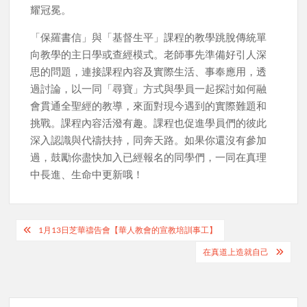
耀冠冕。
「保羅書信」與「基督生平」課程的教學跳脫傳統單
向教學的主日學或查經模式。老師事先準備好引人深
思的問題，連接課程內容及實際生活、事奉應用，透
過討論，以一同「尋寶」方式與學員一起探討如何融
會貫通全聖經的教導，來面對現今遇到的實際難題和
挑戰。課程內容活潑有趣。課程也促進學員們的彼此
深入認識與代禱扶持，同奔天路。如果你還沒有參加
過，鼓勵你盡快加入已經報名的同學們，一同在真理
中長進、生命中更新哦！
Post
1月13日芝華禱告會【華人教會的宣教培訓事工】
navigation
在真道上造就自己