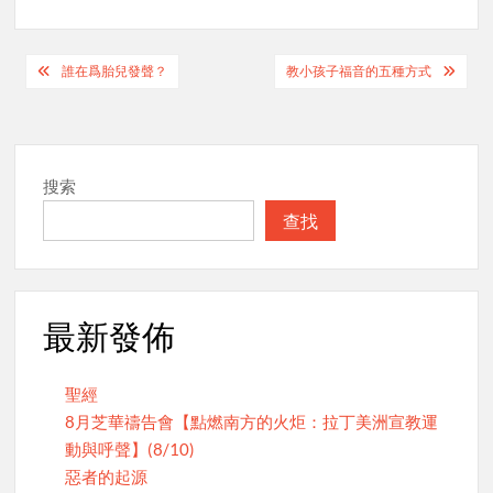
Post
誰在爲胎兒發聲？
教小孩子福音的五種方式
navigation
搜索
查找
最新發佈
聖經
8月芝華禱告會【點燃南方的火炬：拉丁美洲宣教運
動與呼聲】(8/10)
惡者的起源