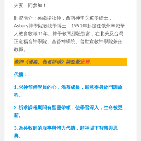
夫妻一同參加！
師資簡介：吳繼揚牧師，西南神學院道學碩士，
Asbury神學院教牧學博士。1991年起擔任俄州辛城華
人教會牧職31年。神學教育經驗豐富，在北美及台灣
正道福音神學院、基督神學院、普世宣教神學院兼任
教職。
查詢《優惠、報名詳情》請點擊
這裡
。
代禱：
1. 求神預備學員的心，渴慕成長，願意委身於門訓旅
程。
2. 祈求課程期間有聖靈帶領，使學習深入，生命被更
新。
3. 為吳牧師的服事與體力代禱，願神賜下智慧與恩
典。