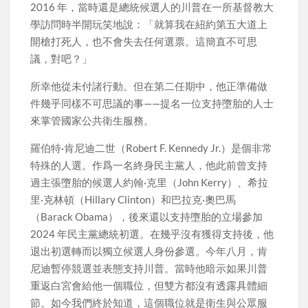
2016 年，當時還是總統候選人的川普在一所基督教大
學訪問時半開玩笑地說：「就算我在紐約第五大道上
開槍打死人，也不會失去任何選票。這簡直不可思
議，對吧？」
所幸他從未付諸行動。但在第二任期中，他正準備做
件幾乎同樣不可思議的事——提名一位支持墮胎的人士
來掌管國家公共衛生服務。
羅伯特·肯尼迪二世（Robert F. Kennedy Jr.）是個非常
特殊的人選。作爲一名終身民主黨人，他此前曾支持
過主張墮胎的候選人約翰·克里（John Kerry）、希拉
里·克林頓（Hillary Clinton）和巴拉克·奧巴馬
（Barack Obama），後來還以支持墮胎的立場參加
2024 年民主黨總統初選。在幾乎沒有獲得支持後，他
退出初選轉而以獨立候選人身份參選。今年八月，肯
尼迪暫停競選並表態支持川普。當時他暗示如果川普
重返白宮會給他一個職位，但雙方都沒有透露具體細
節。如今我們終於知道，這個職位就是衛生與公眾服