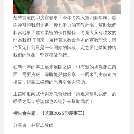
芝華宣道的印度宣教事工今年將跨入第四個年頭。感
謝神引領我們走進一極具潛力的宣教禾場，幫助我們
和當地事工建立緊密的伙伴關係，將寬大又有功效的
門為我們打開來。秉持著以教會為本的宣教理念，我
們看定目前只是一個開始的階段，定意要定睛於神給
我們的異象，堅定穩健前行。
在新一年的事工逐步展開之際，也有新的挑戰擺在前
面，需要克服。深盼能與你分享，一同來到主前迫切
禱告，得蒙主繼續的恩典引領與幫助。
正當印度向我們與眾教會發出「請過來幫助我們」的
呼聲之際，懇請你也以禱告來幫助我們！
禱告會主題：【芝華2025印度事工】
分享者：林恆志牧師