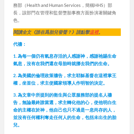
務部（Health and Human Services，簡稱HHS）部
長，該部門在管理和監督墮胎事務方面扮演著關鍵角
色。
閱讀全文《誰在爲胎兒發聲？》請點擊
這裡
。
代禱：
1. 為每一個仍有氣息存活的人感謝神，感謝祂賜生命
氣息，沒有在我們還在母胎時就挪去我們的生命。
2. 為美國的倫理政策禱告，求主耶穌基督在這裡掌王
權，坐首位，求主使國家領導人作明智的決定。
3. 為文章中所提到的衛生與公眾服務部的提名人禱
告，無論最終誰當選，求主轉化他的心，使他明白生
命的主權在於神，他自己也只不過是一息尚存的人，
並沒有任何權利奪走任何人的生命，包括未出生的胎
兒。