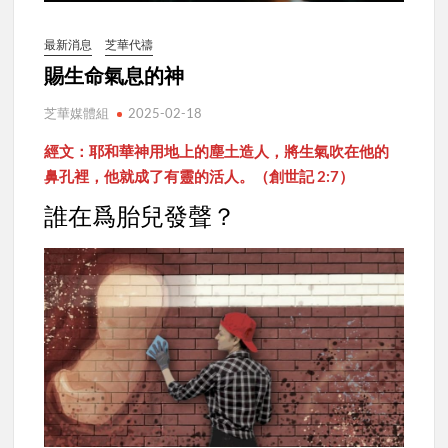
最新消息
芝華代禱
賜生命氣息的神
芝華媒體組
2025-02-18
經文：耶和華神用地上的塵土造人，將生氣吹在他的
鼻孔裡，他就成了有靈的活人。（創世記 2:7）
誰在爲胎兒發聲？