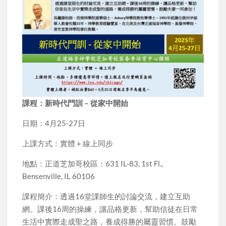
課程：新時代門訓 – 從家中開始
日期：4月25-27日
上課方式：實體 + 線上同步
地點：正道芝加哥校區：631 IL-83, 1st Fl.,
Bensenville, IL 60106
課程簡介：透過16堂課師生的討論交流，建立互助
網。課後16周的操練，讓品格更新，幫助信徒在日常
生活中實際走成聖之路，養成得勝的屬靈習慣。鼓勵