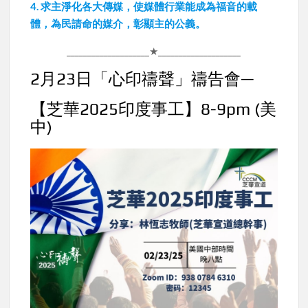
4. 求主淨化各大傳媒，使媒體行業能成為福音的載
體，為民請命的媒介，彰顯主的公義。
____________________★____________________
2月23日「心印禱聲」禱告會—
【芝華2025印度事工】8-9pm
(美
中)