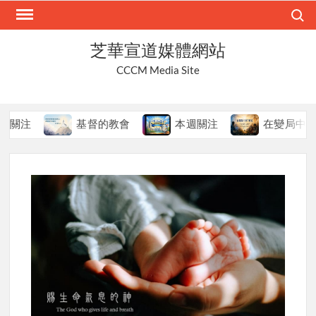
Skip
Search
to
content
芝華宣道媒體網站
CCCM Media Site
基督的教會
本週關注
在變局中持守真道