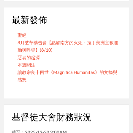
最新發佈
聖經
8月芝華禱告會【點燃南方的火炬：拉丁美洲宣教運
動與呼聲】(8/10)
惡者的起源
本週關注
讀教宗良十四世《Magnifica Humanitas》的文摘與
感想
基督徒大會財務狀況
截至：
2025-12-30 9:00AM