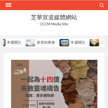
Skip
Search
to
content
芝華宣道媒體網站
CCCM Media Site
本週關注
基督的教會
本週關注
在變局