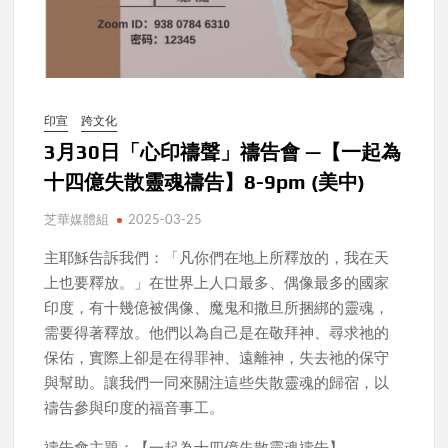
印宣
跨文化
3月30日「心印禱聲」禱告會 —【一起為
十四億失散靈魂禱告】8-9pm (美中)
芝華媒體組
2025-03-25
主耶穌告訴我們：「凡你們在地上所釋放的，我在天
上也要釋放。」在世界上人口最多、偶像最多的國家
印度，有十幾億被偶像、魔鬼和撒旦所捆綁的靈魂，
需要得著釋放。他們以為自己是在敬拜神、尋求祂的
保佑，實際上卻是在得罪神、遠離神，失去祂的保守
與幫助。讓我們一同來關注這些失散靈魂的歸宿，以
禱告參與印度的福音事工。
禱告會主題：【一起為十四億失散靈魂禱告】