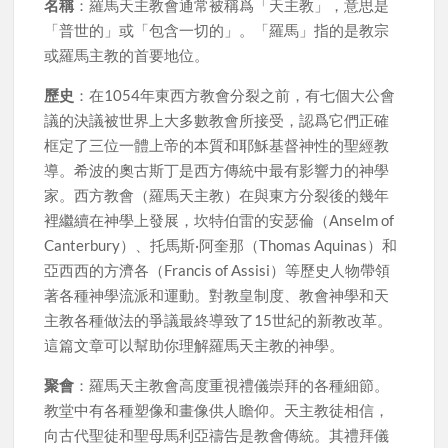
名稱
：羅馬天主教會通常被稱爲「天主教」，意思是
「普世的」或「包含一切的」。「羅馬」指的是教宗
或羅馬主教的首要地位。
歷史
：在1054年東西方教會分裂之前，有七個大公會
議的決議被世界上大多數教會所接受，認爲它們正確
框定了三位一體上帝的本質和耶穌基督神性的聖經教
導。希波的奧古斯丁是西方傳統中最有影響力的神學
家。西方教會（羅馬天主教）在與東方分裂後的幾年
裡繼續在神學上發展，坎特伯雷的安瑟倫（Anselm of
Canterbury）、托馬斯·阿奎那（Thomas Aquinas）和
亞西西的方濟各（Francis of Assisi）等歷史人物帶領
著各種神學流派和運動。對教皇制度、教會神學和天
主教各種做法的爭議最終導致了15世紀的新教改革。
這篇文章可以幫助你理解羅馬天主教的神學。
聚會
：羅馬天主教會高度重視禮儀崇拜的各種細節。
教堂中有各種塑像和畫像供人瞻仰。天主教徒相信，
向古代聖徒和聖母馬利亞禱告是教會傳統。其禮拜儀