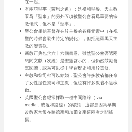
在一起。
有兩項聖事（蒙恩之道）：洗禮和聖餐。天主教
看爲「聖事」的另外五項被聖公會看爲重要的宗
教儀式，但不是「聖事」。
聖公會相信基督存在於主餐的各種元素中（在祝
聖的時候會發生特定的變化），但拒絕羅馬天主
教的變質觀。
新教正典包含六十六個書卷。雖然聖公會否認兩
約間文獻（次經）是聖靈啓示的，但仍然鼓勵會
眾閱讀，認爲可以從中學習歷史和用於靈修。
主教和祭司都可以結婚，聖公會許多教省都任命
了女性擔任祭司和主教，但也有許多教省不這樣
做。
英國聖公會經常採取一種中間路線（ via
media，或溫和路線）的姿態，這都是因爲早期
改教家常常在路德宗和加爾文宗這兩者之間搖
擺。