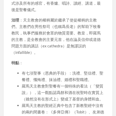
式涉及所有的感官，有香爐、唱詩、讀經、講道，最
後是聖餐儀式。
治理
：天主教會的權柄屬於繼承了使徒權柄的主教
們。主教們在男性祭司（也稱爲長老）的幫助下牧養
教民，執事們服務於會眾的物質需要。教皇，即羅馬
的主教，是全教會的主要元首，他在論及信仰或道德
問題方面的講話（ex cathedra）是無謬誤的
（infallible）。
特點
：
有七項聖事（恩典的手段）：洗禮、堅信禮、聖
餐禮、懺悔禮、抹油禮、婚禮和聖職禮。
羅馬天主教會對聖餐有一個特殊的看法（「變質
說」），這一觀點認爲餅和酒在祝聖時在實質上
（雖然沒有在形式上）變成了基督的身體和血。
羅馬天主教的聖經正典中包含了新教聖經中沒有
的兩約間書卷：《多俾亞傳》（Tobit）、友弟德