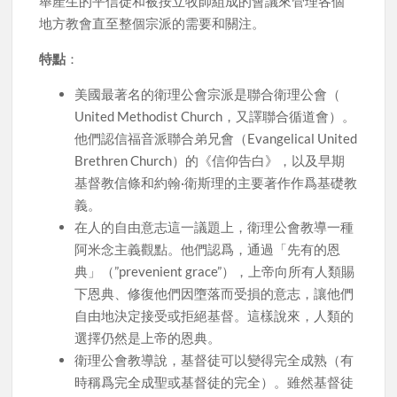
舉產生的平信徒和被按立牧師組成的會議來管理各個
地方教會直至整個宗派的需要和關注。
特點
：
美國最著名的衛理公會宗派是聯合衛理公會（
United Methodist Church，又譯聯合循道會）。
他們認信福音派聯合弟兄會（Evangelical United
Brethren Church）的《信仰告白》，以及早期
基督教信條和約翰·衛斯理的主要著作作爲基礎教
義。
在人的自由意志這一議題上，衛理公會教導一種
阿米念主義觀點。他們認爲，通過「先有的恩
典」（”prevenient grace”），上帝向所有人類賜
下恩典、修復他們因墮落而受損的意志，讓他們
自由地決定接受或拒絕基督。這樣說來，人類的
選擇仍然是上帝的恩典。
衛理公會教導說，基督徒可以變得完全成熟（有
時稱爲完全成聖或基督徒的完全）。雖然基督徒