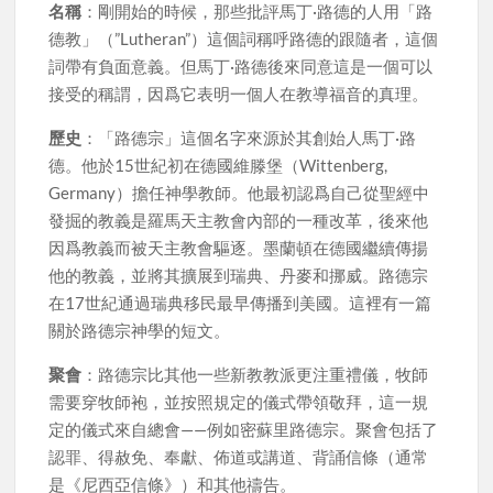
名稱
：剛開始的時候，那些批評馬丁·路德的人用「路
德教」（”Lutheran”）這個詞稱呼路德的跟隨者，這個
詞帶有負面意義。但馬丁·路德後來同意這是一個可以
接受的稱謂，因爲它表明一個人在教導福音的真理。
歷史
：「路德宗」這個名字來源於其創始人馬丁·路
德。他於15世紀初在德國維滕堡（Wittenberg,
Germany）擔任神學教師。他最初認爲自己從聖經中
發掘的教義是羅馬天主教會內部的一種改革，後來他
因爲教義而被天主教會驅逐。墨蘭頓在德國繼續傳揚
他的教義，並將其擴展到瑞典、丹麥和挪威。路德宗
在17世紀通過瑞典移民最早傳播到美國。這裡有一篇
關於路德宗神學的短文。
聚會
：路德宗比其他一些新教教派更注重禮儀，牧師
需要穿牧師袍，並按照規定的儀式帶領敬拜，這一規
定的儀式來自總會——例如密蘇里路德宗。聚會包括了
認罪、得赦免、奉獻、佈道或講道、背誦信條（通常
是《尼西亞信條》）和其他禱告。