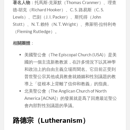
著名人物
：托馬斯·克萊默（Thomas Cranmer）、理查
德·胡克（Richard Hooker）、C. S. 路易斯（C. S.
Lewis）、巴刻（J. I. Packer）、斯托得（John
Stott）、N. T. 賴特（N. T. Wright）、弗萊明·拉特利奇
（Fleming Rutledge）。
相關團體
：
美國聖公會（The Episcopal Church (USA)）是美
國的一個主流新教教派，在許多情況下以其神學
和政治上的自由主義立場而聞名。它目前正受到
普世聖公宗其他成員教會就婚姻和性別議題的教
導上「從根本上背離了信仰和教義」的指責。
北美聖公會（The Anglican Church of North
America [ACNA]）的發展就是爲了回應最近聖公
會內部對性別議題的爭議。
路德宗（Lutheranism）