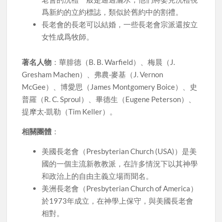
爲新約的立約標誌，類似於舊約中的割禮。
長老會的長老可以結婚，一些長老會宗派還按立
女性成爲牧師。
著名人物
：華腓德（B. B. Warfield）、梅晨（J.
Gresham Machen）、弗農·麥基（J. Vernon
McGee）、博愛思（James Montgomery Boice）、史
普羅（R. C. Sproul）、畢德生（Eugene Peterson）、
提摩太·凱勒（Tim Keller）。
相關團體
：
美國長老會（Presbyterian Church (USA)）是美
國的一個主流新教教派，在許多情況下以其神學
和政治上的自由主義立場而聞名。
美洲長老會（Presbyterian Church of America）
於1973年成立，在神學上保守，與美國長老會
相對。