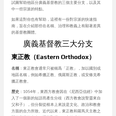
試圖幫助他區分廣義基督教的三個主要分支，以及其
中一些宗派的特點。
如果這對你也有幫助，這裡有一份對宗派的快速指
南，旨在介紹那些在名稱、治理和教義上有顯著差異
的基督教團體。
廣義基督教三大分支
東正教（Eastern Orthodox）
名稱
：東正教會通常只被稱爲「正教」，加以國別或
地區名稱，例如希臘正教、俄羅斯正教，或安條克希
臘正教會。
歷史
：1054年，東西方教會因在《尼西亞信經》中加
入了一個新的短語而產生分歧（西方教會說聖靈來自
父和子），但分裂從根本上來說是文化、政治和教會
方面的合力所致。近代以來，東正教和羅馬天主教之