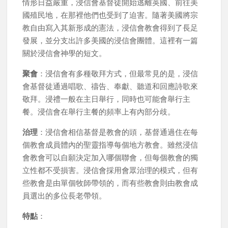
情形日益嚴重，浸信會基督徒開始逃離英國、前往美
國殖民地，在那裡他們也受到了迫害。隨著美國將宗
教自由寫入其新形成的憲法，浸信會教會得到了長足
發展，並分支出許多美國的浸信會團體。這裡有一篇
關於浸信會神學的短文。
聚會
：浸信會有多種敬拜方式，但最常見的是，浸信
會基督徒通過唱歌、禱告、奉獻、聽道和回應詩歌來
敬拜。浸禮一般在主日舉行，同時也可能會舉行主
餐。浸信會在舉行主餐的頻率上有內部分歧。
治理
：浸信會相信基督是教會的頭，基督通過住在每
個教會成員體內的聖靈指導每個地方教會。雖然浸信
會教會可以自願決定加入哪個聯會，但每個教會的獨
立性都不受損害。浸信會採用會眾治理的模式，但有
些教會是由單個牧師帶領的，而有些教會則由教會成
員選出的多位長老帶領。
特點
：