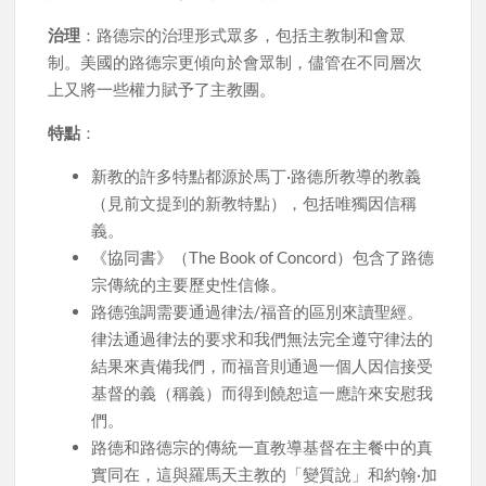
治理
：路德宗的治理形式眾多，包括主教制和會眾
制。美國的路德宗更傾向於會眾制，儘管在不同層次
上又將一些權力賦予了主教團。
特點
：
新教的許多特點都源於馬丁·路德所教導的教義
（見前文提到的新教特點），包括唯獨因信稱
義。
《協同書》（The Book of Concord）包含了路德
宗傳統的主要歷史性信條。
路德強調需要通過律法/福音的區別來讀聖經。
律法通過律法的要求和我們無法完全遵守律法的
結果來責備我們，而福音則通過一個人因信接受
基督的義（稱義）而得到饒恕這一應許來安慰我
們。
路德和路德宗的傳統一直教導基督在主餐中的真
實同在，這與羅馬天主教的「變質說」和約翰·加