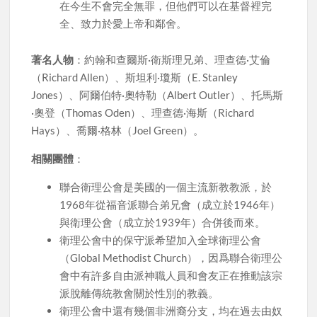
在今生不會完全無罪，但他們可以在基督裡完
全、致力於愛上帝和鄰舍。
著名人物
：約翰和查爾斯·衛斯理兄弟、理查德·艾倫
（Richard Allen）、斯坦利·瓊斯（E. Stanley
Jones）、阿爾伯特·奧特勒（Albert Outler）、托馬斯
·奧登（Thomas Oden）、理查德·海斯（Richard
Hays）、喬爾·格林（Joel Green）。
相關團體
：
聯合衛理公會是美國的一個主流新教教派，於
1968年從福音派聯合弟兄會（成立於1946年）
與衛理公會（成立於1939年）合併後而來。
衛理公會中的保守派希望加入全球衛理公會
（Global Methodist Church），因爲聯合衛理公
會中有許多自由派神職人員和會友正在推動該宗
派脫離傳統教會關於性別的教義。
衛理公會中還有幾個非洲裔分支，均在過去由奴