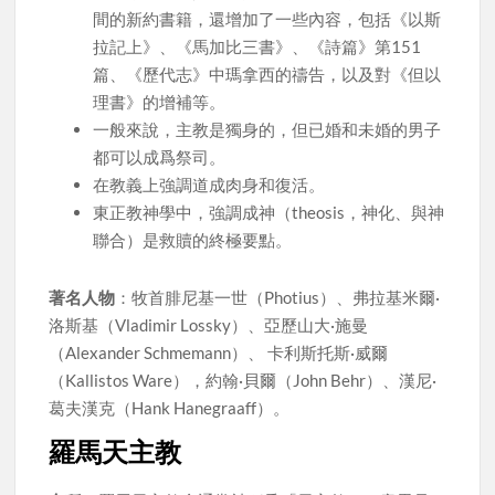
間的新約書籍，還增加了一些內容，包括《以斯
拉記上》、《馬加比三書》、《詩篇》第151
篇、《歷代志》中瑪拿西的禱告，以及對《但以
理書》的增補等。
一般來說，主教是獨身的，但已婚和未婚的男子
都可以成爲祭司。
在教義上強調道成肉身和復活。
東正教神學中，強調成神（theosis，神化、與神
聯合）是救贖的終極要點。
著名人物
：牧首腓尼基一世（Photius）、弗拉基米爾·
洛斯基（Vladimir Lossky）、亞歷山大·施曼
（Alexander Schmemann）、 卡利斯托斯·威爾
（Kallistos Ware），約翰·貝爾（John Behr）、漢尼·
葛夫漢克（Hank Hanegraaff）。
羅馬天主教