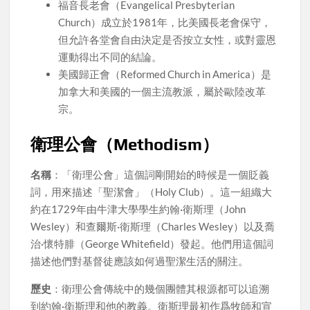
福音長老會（Evangelical Presbyterian
Church）成立於1981年，比美國長老會保守，
但允許各堂會自由決定是否按立女性，或對靈恩
運動得出不同的結論。
美國歸正會（Reformed Church in America）是
加拿大和美國的一個主流教派，屬於歐陸改革
宗。
衛理公會（Methodism）
名稱
：「衛理公會」這個詞剛開始的時候是一個貶義
詞，用來描述「聖潔會」（Holy Club）。這一組織大
約在1729年由牛津大學學生約翰·衛斯理（John
Wesley）和查爾斯·衛斯理（Charles Wesley）以及喬
治·懷特腓（George Whitefield）發起。他們用這個詞
描述他們對基督徒應該如何過聖潔生活的關注。
歷史
：衛理公會傳統中的幾個團體其根源都可以追溯
到約翰·衛斯理和他的教義。衛斯理最初作爲牧師和宣