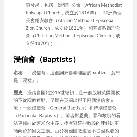
隸發起，包括非洲衛理公會（African Methodist
Episcopal Church，成立於1816年）、非洲衛理
公會錫安教會（African Methodist Episcopal
Zion Church，成立於1821年）和基督教衛理公
會（Christian Methodist Episcopal Church，成
立於1870年）。
浸信會（Baptists）
名稱
：「浸信會」這個詞來自希臘語的baptizō，意思
是「浸禮」。
歷史
：浸信會開始於16世紀初，是一個脫離英國國教
的不從國教運動。早期在英國出現了兩個浸信會支
流：一般浸信會（General Baptists）和特別浸信會
（Particular Baptists）。前者對恩典、罪和救贖的看
法更傾向於阿米念主義，後者對這些教義的理解則更
傾向於加爾文主義。由於英國國教迫害不從國教者的