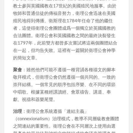
教士參與英國國教在17世紀的美國殖民地服事。由於
牧師和普通信徒的傳福音努力，衛理公會迅速在美國
殖民地得到傳播。衛斯理在1784年任命了他的繼任
者，這使得衛理公會團體成爲一個獨立於英國國教的
合法團體。衛理公會和英國國教之間的最終決裂發生
在1797年，此前雙方都曾多次嘗試將這兩個團體結合
在一起，但均告失敗。這裡有一篇關於衛理公會神學
的簡短文章。
聚會
：雖然他們可能不遵循一種背誦各種禱文的腳本
敬拜模式，但衛理公會仍然遵循一個共同的、一致的
崇拜結構。一個常見的順序包括序樂、在不同的環節
中唱歌、根據某種經課讀經、會眾禱告、講道、奉
獻、祝禱和器樂尾聲。
治理
：衛理公會系統遵循「連結主義」
（connexionalism）治理模式，教導不同層級教會團體
之間連結的重要性。衛理公會在不同層次上使用由選