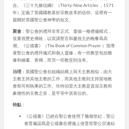
合。《三十九條信綱》（Thirty-Nine Articles ，1571
年）定義了英國國教基於宗教改革的信仰。這裡有一
篇關於英國聖公會神學的短文。
聚會
：聖公會的禮拜非常正式、遵循一種禮儀模式，
並重視歷史傳統，以宣講聖言和慶祝主的晚餐爲高
潮。《公禱書》（The Book of Common Prayer ）指導
著聖公會的禮拜儀式和個人靈修，有一些教堂包括雕
像和繪畫、香燭，而另一些教堂則沒有。
治理
：英國聖公會在組織結構上與天主教相似，由大
主教主持其他主教的工作，而其他主教則主持當地教
會祭司和執事的工作。坎特伯雷大主教是資深主教和
象徵性的主教之首，是平等中居首位的。
特點
：
《公禱書》已經在聖公會使用了幾個世紀，聖公
會普遍認爲是公禱書在禮儀上使普世聖公宗連結