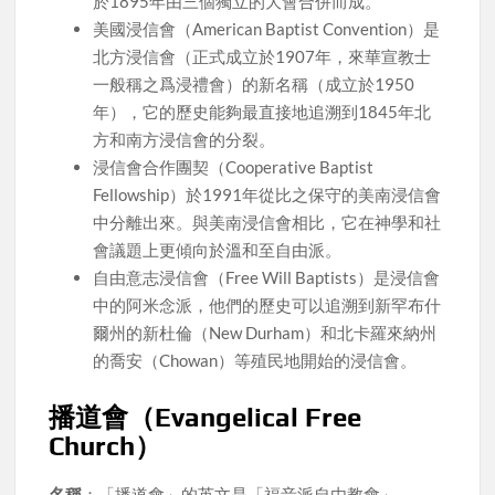
於1895年由三個獨立的大會合併而成。
美國浸信會（American Baptist Convention）是
北方浸信會（正式成立於1907年，來華宣教士
一般稱之爲浸禮會）的新名稱（成立於1950
年），它的歷史能夠最直接地追溯到1845年北
方和南方浸信會的分裂。
浸信會合作團契（Cooperative Baptist
Fellowship）於1991年從比之保守的美南浸信會
中分離出來。與美南浸信會相比，它在神學和社
會議題上更傾向於溫和至自由派。
自由意志浸信會（Free Will Baptists）是浸信會
中的阿米念派，他們的歷史可以追溯到新罕布什
爾州的新杜倫（New Durham）和北卡羅來納州
的喬安（Chowan）等殖民地開始的浸信會。
播道會（Evangelical Free
Church）
名稱
：「播道會」的英文是「福音派自由教會」。