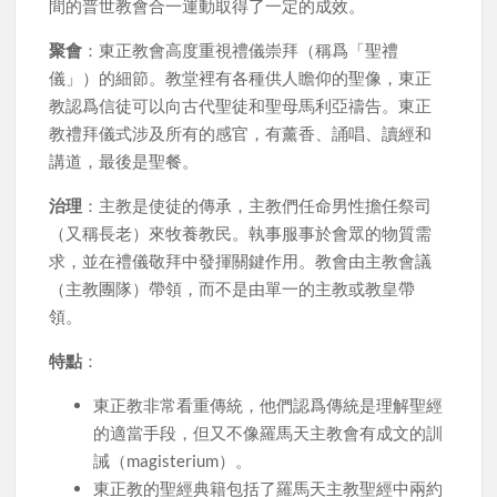
間的普世教會合一運動取得了一定的成效。
聚會
：東正教會高度重視禮儀崇拜（稱爲「聖禮
儀」）的細節。教堂裡有各種供人瞻仰的聖像，東正
教認爲信徒可以向古代聖徒和聖母馬利亞禱告。東正
教禮拜儀式涉及所有的感官，有薰香、誦唱、讀經和
講道，最後是聖餐。
治理
：主教是使徒的傳承，主教們任命男性擔任祭司
（又稱長老）來牧養教民。執事服事於會眾的物質需
求，並在禮儀敬拜中發揮關鍵作用。教會由主教會議
（主教團隊）帶領，而不是由單一的主教或教皇帶
領。
特點
：
東正教非常看重傳統，他們認爲傳統是理解聖經
的適當手段，但又不像羅馬天主教會有成文的訓
誡（magisterium）。
東正教的聖經典籍包括了羅馬天主教聖經中兩約