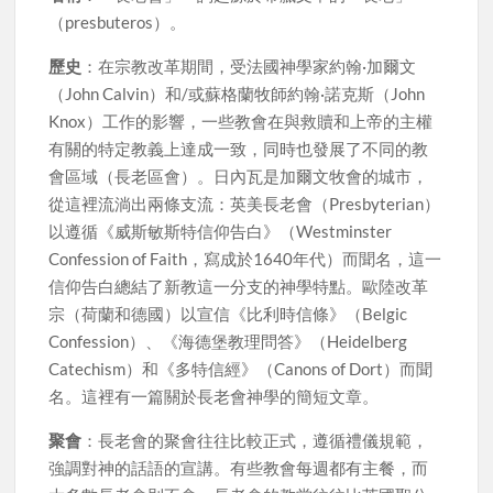
（presbuteros）。
歷史
：在宗教改革期間，受法國神學家約翰·加爾文
（John Calvin）和/或蘇格蘭牧師約翰·諾克斯（John
Knox）工作的影響，一些教會在與救贖和上帝的主權
有關的特定教義上達成一致，同時也發展了不同的教
會區域（長老區會）。日內瓦是加爾文牧會的城市，
從這裡流淌出兩條支流：英美長老會（Presbyterian）
以遵循《威斯敏斯特信仰告白》（Westminster
Confession of Faith，寫成於1640年代）而聞名，這一
信仰告白總結了新教這一分支的神學特點。歐陸改革
宗（荷蘭和德國）以宣信《比利時信條》（Belgic
Confession）、《海德堡教理問答》（Heidelberg
Catechism）和《多特信經》（Canons of Dort）而聞
名。這裡有一篇關於長老會神學的簡短文章。
聚會
：長老會的聚會往往比較正式，遵循禮儀規範，
強調對神的話語的宣講。有些教會每週都有主餐，而