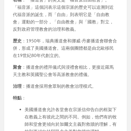
「福音派」這個詞表示這個宗派的歷史可以追溯到近
代福音派的誕生，而「自由」則表明它是「自由教
會」運動的一部分，「自由教會」與「國教」對立，
反對政府管理教會的治理和教義。
歷史
：1950年，瑞典播道會和挪威-丹麥播道會聯會合
併，形成了美國播道會。這兩個團體都是由北歐移民
在19世紀80年代創立的。
聚會
：播道會的禮拜儀式與浸禮會相比，更接近羅馬
天主教和英國聖公會等高派教會的禮儀。
治理
：播道會採用會眾制的教會治理模式。
特點
：
美國播道會允許各堂會在宗派信仰告白的框架下
在教義上有彼此之間的不同。例如，他們有的牧
師和堂會更傾向於加爾文主義對救贖的理解，有