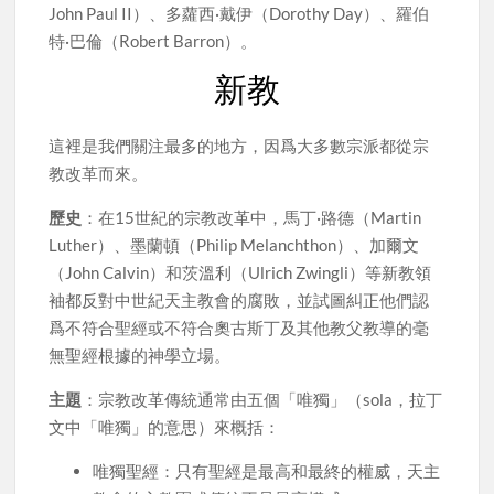
John Paul II）、多蘿西·戴伊（Dorothy Day）、羅伯
特·巴倫（Robert Barron）。
新教
這裡是我們關注最多的地方，因爲大多數宗派都從宗
教改革而來。
歷史
：在15世紀的宗教改革中，馬丁·路德（Martin
Luther）、墨蘭頓（Philip Melanchthon）、加爾文
（John Calvin）和茨溫利（Ulrich Zwingli）等新教領
袖都反對中世紀天主教會的腐敗，並試圖糾正他們認
爲不符合聖經或不符合奧古斯丁及其他教父教導的毫
無聖經根據的神學立場。
主題
：宗教改革傳統通常由五個「唯獨」（sola，拉丁
文中「唯獨」的意思）來概括：
唯獨聖經：只有聖經是最高和最終的權威，天主