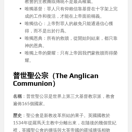
教會的主教團或傳統不是最高權威。
唯獨基督：罪人只有仰賴信靠基督在十字架上完
成的工作和復活，才能在上帝面前稱義。
唯獨信心：上帝對罪人的赦免只能通過信心獲
得，而不是出於行爲。
唯獨恩典：所有的救贖，從開始到結束，都只靠
神的恩典。
唯獨上帝的榮耀：只有上帝因我們蒙救贖而得榮
耀。
普世聖公宗（The Anglican
Communion）
名稱
：普世聖公宗是世界上第三大基督教宗派，教會
遍佈165個國家。
歷史
：聖公會是新教改革所結的果子。英國國教於
1534年從羅馬天主教中分離出來，在隨後的幾個世紀
裡，英國聖公會的擴張與大英帝國的疆域擴張相吻