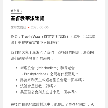
經文圖片
基督教宗派速覽
芝華媒體組
2025-05-06
作者
：Trevin Wax（特雷文·瓦克斯） (
感謝【福音聯
盟】惠賜芝華宣道中文轉載權 )
我們的大兒子最近問了我們一些很好的問題，這些問
題都是關乎教會間的差異：
衛理公會（Methodists）和長老會
（Presbyterians）之間有什麼區別？
路德宗和天主教還有聖公會是一回事嗎？
浸禮會是新教，對嗎？
美國聖公會與安立甘宗是一回事嗎？
在後面和他的繼續對話中，他提出了更多的問題，我