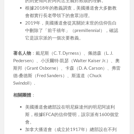
的則更傾向於阿民念主義對救贖的理解。
根據2018年的教義調查，美國播道會大多數教
會都實行長老帶領下的會眾治理。
2019年，美國播道會從其關於末世的信仰告白
中刪除了「前千禧年」（premillennial），確認
它是該宗派的一個次要教義。
著名人物
：戴尼斯（C. T. Dyrness）、佩德森（L. J.
Pedersen）、小沃爾特·凱瑟（Walter Kaiser Jr.）、奧
斯邦（Grant Osborne）、卡森（D. A. Carson）、弗雷
德·桑德斯（Fred Sanders）、斯溫道（Chuck
Swindoll）.
相關團體
：
美國播道會總部設在明尼蘇達州的明尼阿波利
斯，根據EFCA的信仰聲明，該宗派有1600個堂
會。
加拿大播道會（成立於1917年）總部設在不列