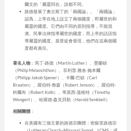
爾文的「屬靈同在」說都不同。
路德發展了奧古斯丁的「兩國論」。「兩國論」
認爲，上帝在地上設立了兩個國度，即屬世的和
屬靈的國度。它們由不同的原則指導，不能混
淆。民事法律指導屬世的國度，而上帝的話語指
導屬靈的國度。基督徒會發現，他們在這兩個國
度都有責任。
著名人物
：馬丁·路德（Martin Luther）、墨蘭頓
（Philip Melanchthon）、菲利普·雅各·施本爾
（Philipp Jakob Spener）、卡爾‧巴頓（Carl
Braaten）、羅伯特·詹森（Robert Jenson）、羅伯特·
科爾布（Robert Kolb）、蒂莫西·溫格特（Timothy
Wengert）、哈羅德·森克貝勒（Harold Senkbeil）
相關團體
：
在美國有三個主要的路德宗團體：密蘇里路德宗
（Lutheran Church–Missouri Synod，LCMS；成