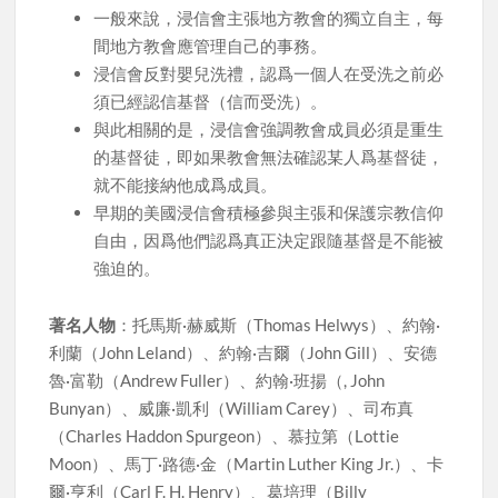
一般來說，浸信會主張地方教會的獨立自主，每
間地方教會應管理自己的事務。
浸信會反對嬰兒洗禮，認爲一個人在受洗之前必
須已經認信基督（信而受洗）。
與此相關的是，浸信會強調教會成員必須是重生
的基督徒，即如果教會無法確認某人爲基督徒，
就不能接納他成爲成員。
早期的美國浸信會積極參與主張和保護宗教信仰
自由，因爲他們認爲真正決定跟隨基督是不能被
強迫的。
著名人物
：托馬斯·赫威斯（Thomas Helwys）、約翰·
利蘭（John Leland）、約翰·吉爾（John Gill）、安德
魯·富勒（Andrew Fuller）、約翰·班揚（, John
Bunyan）、威廉·凱利（William Carey）、司布真
（Charles Haddon Spurgeon）、慕拉第（Lottie
Moon）、馬丁·路德·金（Martin Luther King Jr.）、卡
爾·亨利（Carl F. H. Henry）、葛培理（Billy