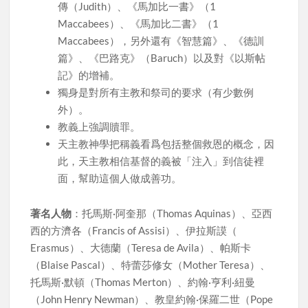
傳（Judith）、《馬加比一書》（1
Maccabees）、《馬加比二書》（1
Maccabees），另外還有《智慧篇》、《德訓
篇》、《巴路克》（Baruch）以及對《以斯帖
記》的增補。
獨身是對所有主教和祭司的要求（有少數例
外）。
教義上強調贖罪。
天主教神學把稱義看爲包括整個救恩的概念，因
此，天主教相信基督的義被「注入」到信徒裡
面，幫助這個人做成善功。
著名人物
：托馬斯·阿奎那（Thomas Aquinas）、亞西
西的方濟各（Francis of Assisi）、伊拉斯謨（
Erasmus）、大德蘭（Teresa de Avila）、帕斯卡
（Blaise Pascal）、特蕾莎修女（Mother Teresa）、
托馬斯·默頓（Thomas Merton）、約翰·亨利·紐曼
（John Henry Newman）、教皇約翰·保羅二世（Pope