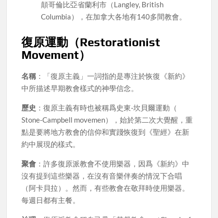
顛哥倫比亞省蘭利市（Langley, British
Columbia），在加拿大各地有140多間教會。
復原運動（Restorationist
Movement）
名稱
：「復原主義」一詞指的是專注於恢復《新約》
中所描述早期教會樣式的神學信念。
歷史
：復原主義有時也被稱爲史東-坎貝爾運動（
Stone-Campbell movemen），始於第二次大覺醒，重
點是要將地方教會的信仰和實踐恢復到《聖經》在新
約中展現的樣式。
聚會
：許多復原派教會不使用樂器，因爲《新約》中
沒有提到這些樂器，在沒有音樂伴奏的情況下合唱
（阿卡貝拉）。然而，有些教會在敬拜時使用樂器。
每週日都有主餐。