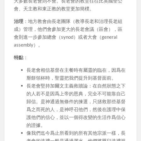
大多數長老會則不會。長老會的教堂往往比英國聖公
會、天主教和東正教的教堂更加簡樸。
治理
：地方教會由長老團隊（教導長老和治理長老組
成）管理，他們會參加更大的長老會議（區會），區
會則進一步參加總會（synod）或者大會（general
assembly）。
特點
：
長老會相信基督在主餐時有屬靈的臨在，因爲在
掰餅領杯時，聖靈把我們提升到基督面前。
長老會堅持加爾文主義救贖論：在自然狀態之下
的人若不是因爲上帝的恩典，完全不可能靠自己
歸信。是神通過無條件的揀選，只拯救那些基督
爲之而死的人，是神呼召他們，然後在護理中保
護他們的信心，並以一個得改變的生活作爲信心
的證據。
像我們迄今爲止所看到的所有其他宗派一樣，長
老會的洗禮一般是通過灑水，他們將嬰兒洗禮視