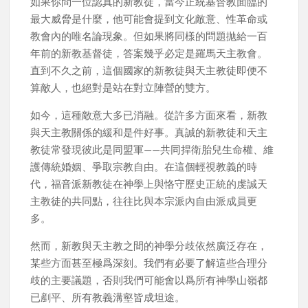
如果你問一位認真的新教徒，當今正統基督教面臨的
最大威脅是什麼，他可能會提到文化敵意、性革命或
教會內的唯名論現象。但如果將同樣的問題拋給一百
年前的新教基督徒，答案幾乎必定是羅馬天主教會。
直到不久之前，這個國家的新教徒與天主教徒即便不
算敵人，也絕對是站在對立陣營的雙方。
如今，這種敵意大多已消融。從許多方面來看，新教
與天主教關係的緩和是件好事。真誠的新教徒和天主
教徒常發現彼此是同盟軍——共同捍衛胎兒生命權、維
護傳統婚姻、爭取宗教自由。在這個輕視教義的時
代，福音派新教徒在神學上與恪守歷史正統的虔誠天
主教徒的共同點，往往比與本宗派內自由派成員更
多。
然而，新教與天主教之間的神學分歧依然廣泛存在，
某些方面甚至極爲深刻。我們有必要了解這些合理分
歧的主要議題，否則我們可能會以爲所有神學山嶺都
已剷平、所有教義溝壑皆成坦途。