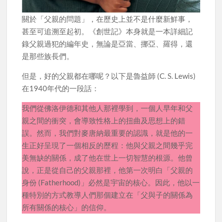
關於「父親的問題」，在歷史上並不是什麼新鮮事，
甚至可追溯至起初。《創世記》本身就是一本詳細記
錄父親過犯的編年史，無論是亞當、挪亞、羅得，還
是那些族長們。
但是，好的父親都在哪呢？以下是魯益師 (C. S. Lewis)
在1940年代的一段話：
我們從佛洛伊德和其他人那裡學到，一個人早年和父
親之間的衝突，會導致性格上的扭曲及思想上的錯
誤。然而，我們對麥唐納最重要的認識，就是他的一
生正好呈現了一個相反的歷程：他與父親之間幾乎完
美無缺的關係，成了他在世上一切智慧的根源。他曾
說，正是從自己的父親那裡，他第一次明白「父親的
身份 (Fatherhood)」必然是宇宙的核心。因此，他以一
種特別的方式教導人們那個建立在「父與子的關係為
所有關係的核心」的信仰。