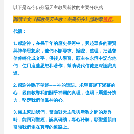
以下是迄今仍分隔天主教與新教的主要分歧點
閱讀全文《新教與天主教：差異仍在》請點擊
這裡
。
代禱：
1. 感謝神，在幾千年的歷史長河中，興起眾多的聖賢
與神學思想家，他們不斷尋求、辯證、整理，把基督
信仰轉化成文字，供後人學習。願主在永恆中記念他
們，使用這些思想和著作，幫助現代信徒更深認識真
道。
2. 感謝神賜下聖經——神的話語。求聖靈賜下渴慕的
心，親自教導我們關乎神國的真理，也賜下屬靈分辨
力，堅定我們信靠神的心。
3. 願主幫助我們，當面對天主教與新教之間的差異
時，能回到聖經，認真研讀，專心聆聽，願聖靈親自
引領我們走在真理的道路上。