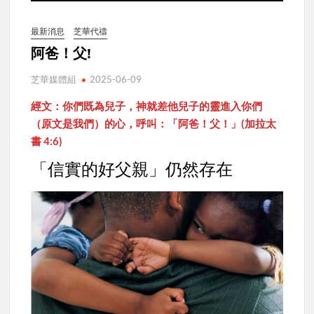
最新消息
芝華代禱
阿爸！父!
芝華媒體組
2025-06-09
經文：你們既為兒子，神就差他兒子的靈進入你們
（原文是我們）的心，呼叫：「阿爸！父！」(加拉太
書 4:6)
「信實的好父親」仍然存在