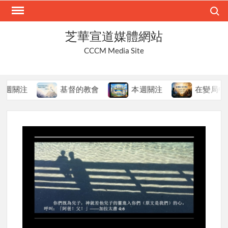
Skip
Search
to
content
芝華宣道媒體網站
CCCM Media Site
注
基督的教會
本週關注
在變局中持守真